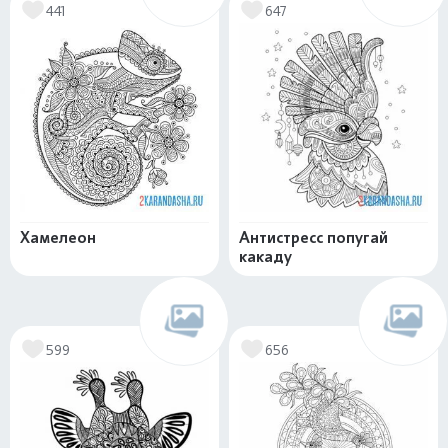
441
647
Хамелеон
Антистресс попугай
какаду
599
656