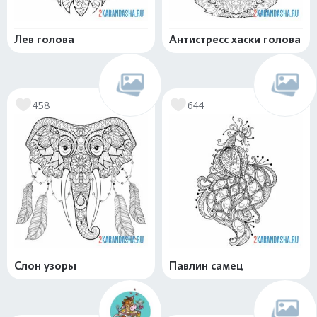
Лев голова
Антистресс хаски голова
458
644
Слон узоры
Павлин самец