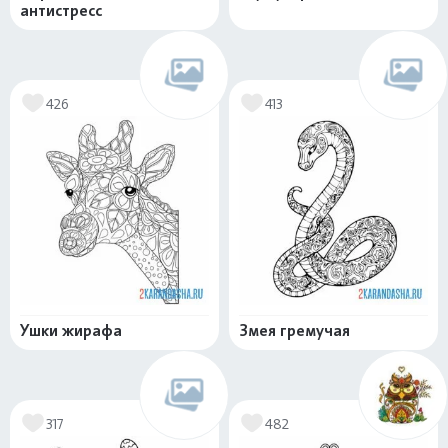
антистресс
426
413
Ушки жирафа
Змея гремучая
317
482