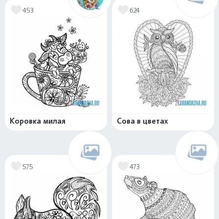
453
624
Коровка милая
Сова в цветах
575
473