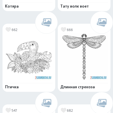
Котяра
Тату волк воет
662
666
Птичка
Длинная стрекоза
547
682