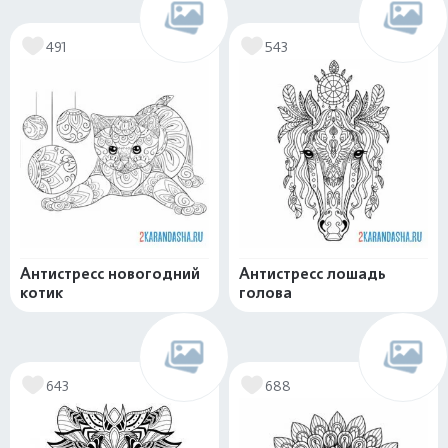
491
543
Антистресс новогодний
Антистресс лошадь
котик
голова
643
688