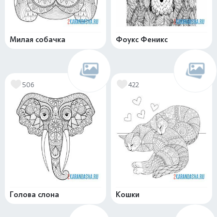
Милая собачка
Фоукс Феникс
506
422
Голова слона
Кошки