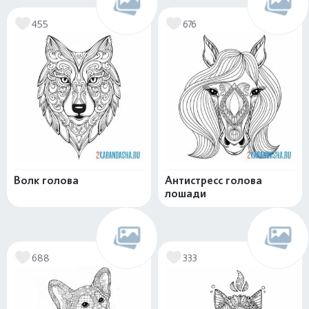
455
676
Волк голова
Антистресс голова
лошади
688
333