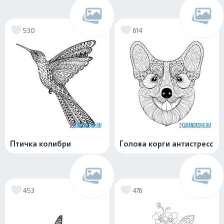
530
614
Птичка колибри
Голова корги антистресс
453
476