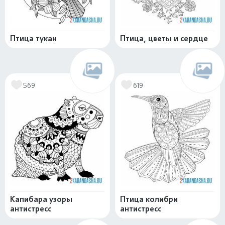
Птица тукан
Птица, цветы и сердце
569
619
Капибара узоры
Птица колибри
антистресс
антистресс