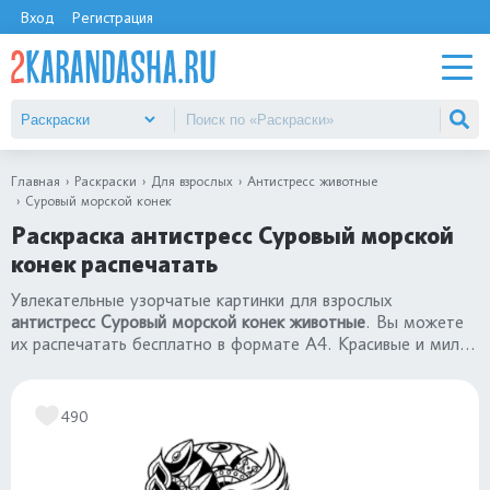
Вход
Регистрация
Главная
Раскраски
Для взрослых
Антистресс животные
Суровый морской конек
Раскраска антистресс Суровый морской
конек распечатать
Увлекательные узорчатые картинки для взрослых
антистресс Суровый морской конек животные
. Вы можете
их распечатать бесплатно в формате А4. Красивые и милые
картинки в сборнике
«раскраски антистресс животные»
в
хорошем качестве.
490