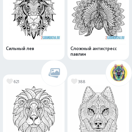
Сильный лев
Сложный антистресс
павлин
621
388