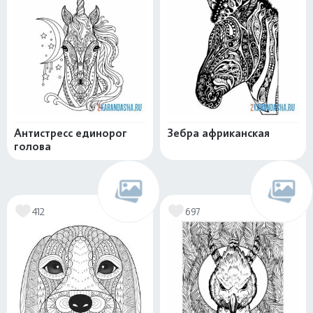
Антистресс единорог
Зебра африканская
голова
412
697