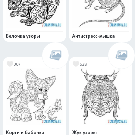
Белочка узоры
Антистресс-мышка
307
528
Корги и бабочка
Жук узоры