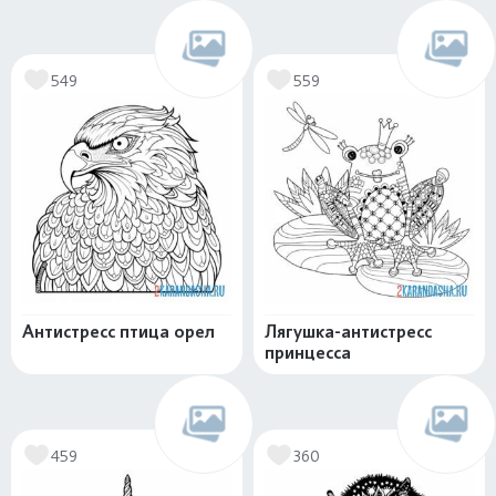
549
559
Антистресс птица орел
Лягушка-антистресс
принцесса
459
360