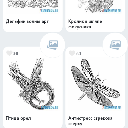
Дельфин волны арт
Кролик в шляпе
фокусника
341
321
Птица орел
Антистресс стрекоза
сверху