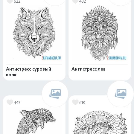
622
432
Антистресс суровый
Антистресс лев
волк
447
618