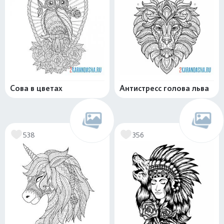
Сова в цветах
Антистресс голова льва
538
356