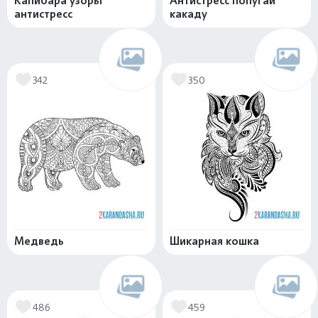
Капибара узоры
Антистресс попугай
антистресс
какаду
342
350
Медведь
Шикарная кошка
486
459