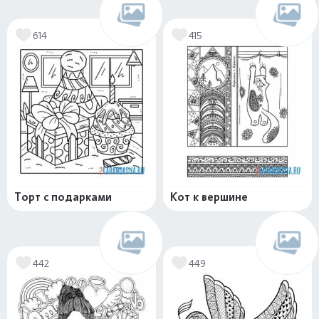
614
415
Торт с подарками
Кот к вершине
442
449