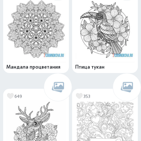
Мандала процветания
Птица тукан
649
353