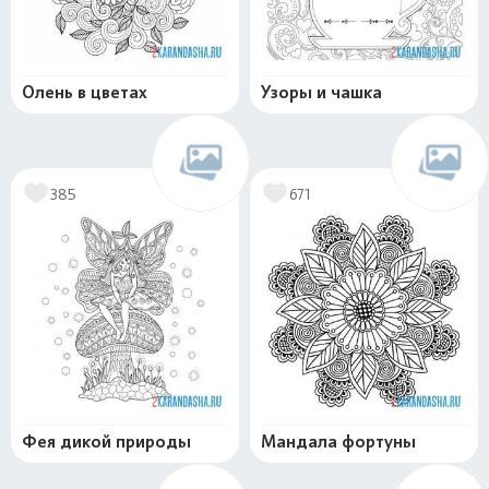
Олень в цветах
Узоры и чашка
385
671
Фея дикой природы
Мандала фортуны