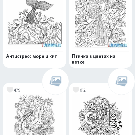
Антистресс море и кит
Птичка в цветах на
ветке
479
612