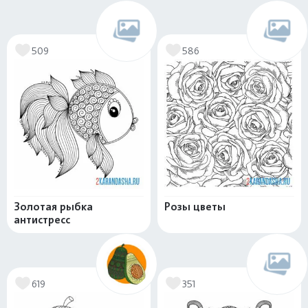
509
586
Золотая рыбка
Розы цветы
антистресс
619
351