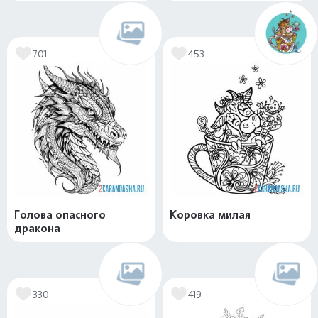
701
453
Голова опасного
Коровка милая
дракона
330
419