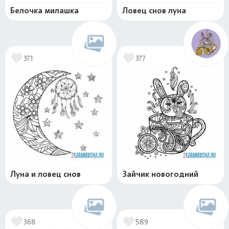
Белочка милашка
Ловец снов луна
371
377
Луна и ловец снов
Зайчик новогодний
368
589