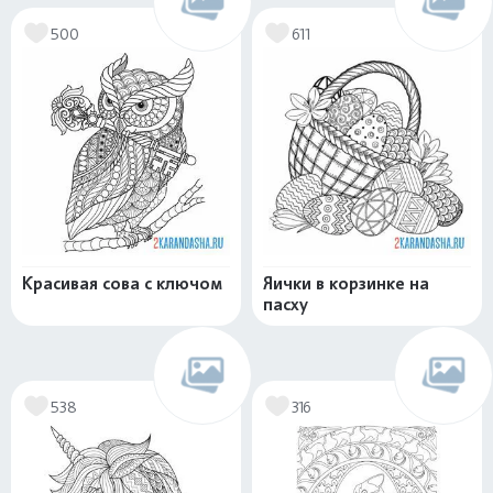
500
611
Красивая сова с ключом
Яички в корзинке на
пасху
538
316