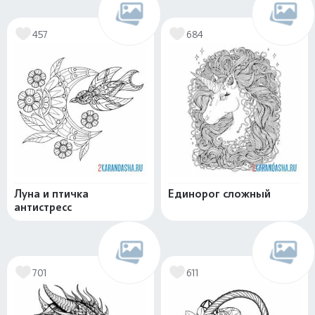
457
684
Луна и птичка
Единорог сложный
антистресс
701
611