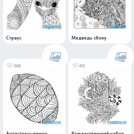
Страус
Медведь сбоку
368
612
Антистресс-лимон
Рождественский набор