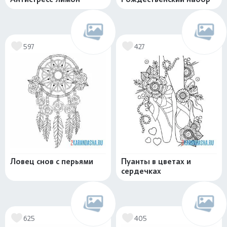
597
427
Ловец снов с перьями
Пуанты в цветах и
сердечках
625
405