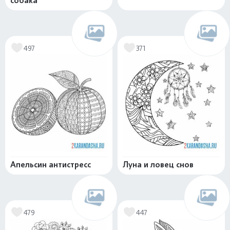
собака
497
371
Апельсин антистресс
Луна и ловец снов
479
447