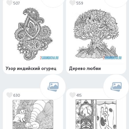
507
559
Узор индийский огурец
Дерево любви
630
415