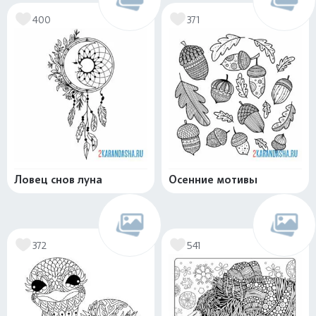
400
371
Ловец снов луна
Осенние мотивы
372
541