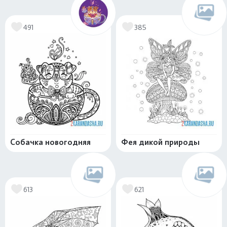
491
385
Собачка новогодняя
Фея дикой природы
613
621