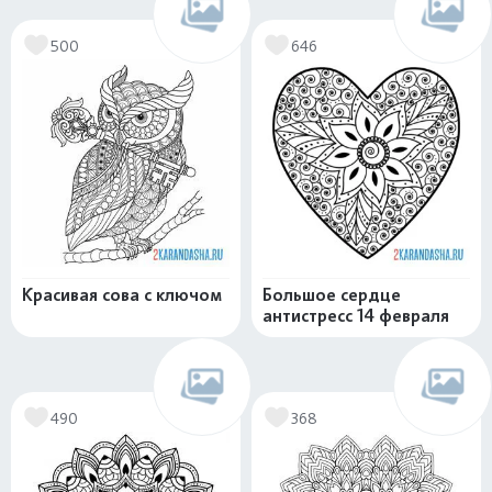
500
646
Красивая сова с ключом
Большое сердце
антистресс 14 февраля
490
368