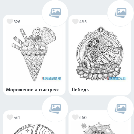
326
486
Мороженое антистресс
Лебедь
561
660