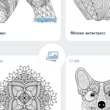
аус
Яблоко антистресс
Распечатать и скачать
Распечатать и 
86
614