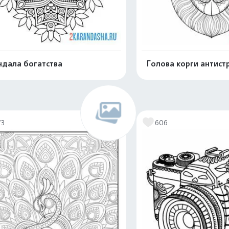
дала богатства
Голова корги антист
Распечатать и скачать
Распечатать и 
73
606