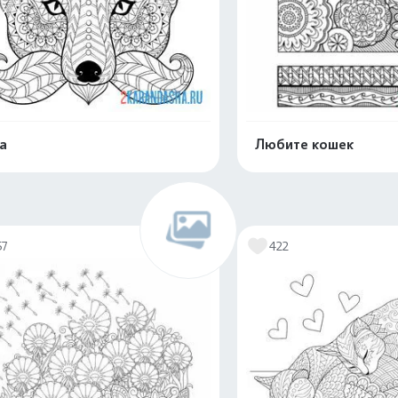
а
Любите кошек
Распечатать и скачать
Распечатать и 
57
422