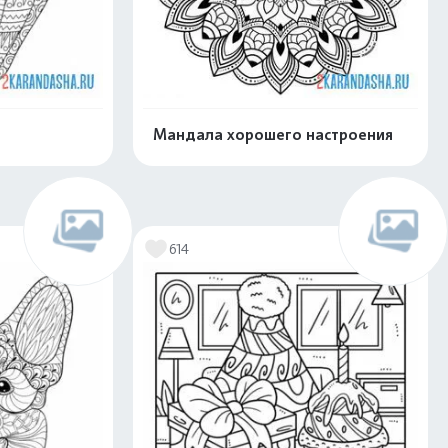
Мандала хорошего настроения
скачать
Распечатать и скачать
614