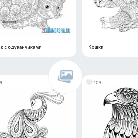
к с одуванчиками
Кошки
Распечатать и скачать
Распечатать и 
19
409