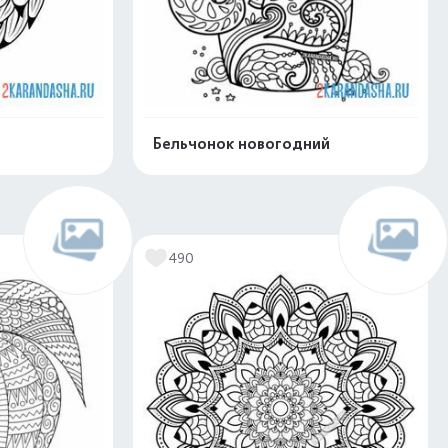
Бельчонок новогодний
скачать
Распечатать и скачать
490