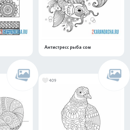
Антистресс рыба сом
скачать
Распечатать и скачать
409