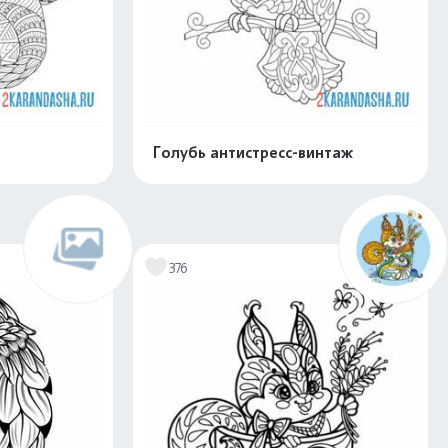
Голубь антистресс-винтаж
скачать
Распечатать и скачать
376