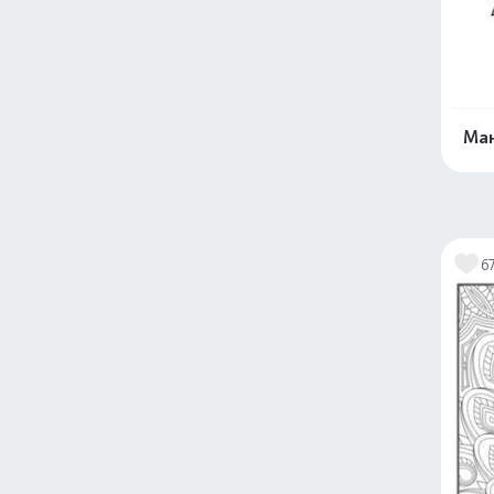
Ман
6