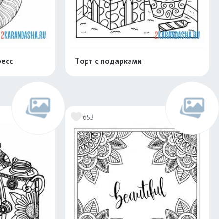
ресс
Торт с подарками
скачать
Распечатать и скачать
653