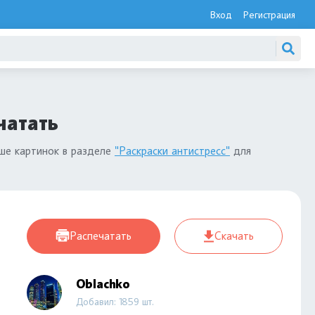
Вход
Регистрация
чатать
ьше картинок в разделе
"Раскраски антистресс"
для
Распечатать
Скачать
Oblachko
Добавил: 1859 шт.