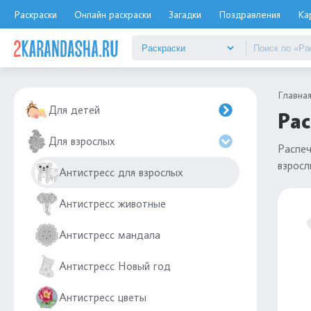
Раскраски
Онлайн раскраски
Загадки
Поздравления
Ка
Главна
Для детей
Рас
Для взрослых
Распеч
взросл
Антистресс для взрослых
Антистресс животные
Антистресс мандала
Антистресс Новый год
Антистресс цветы