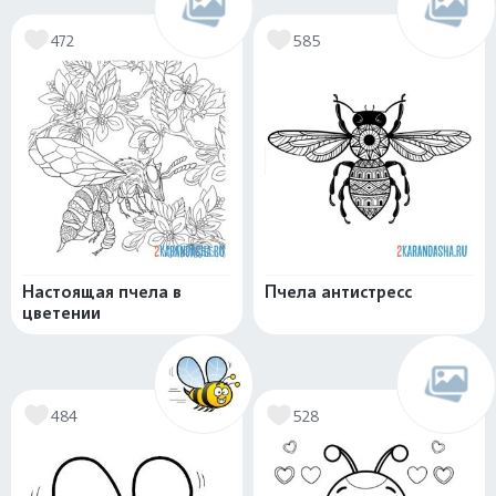
472
585
Настоящая пчела в
Пчела антистресс
цветении
484
528