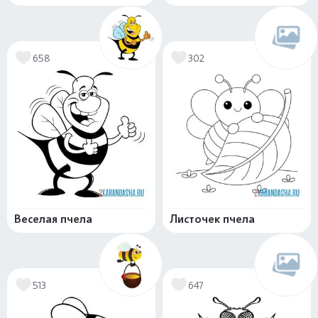
658
302
Веселая пчела
Листочек пчела
513
647