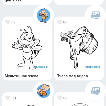
цветочек
319
437
Мультяшная пчела
Пчела мед ведро
323
427