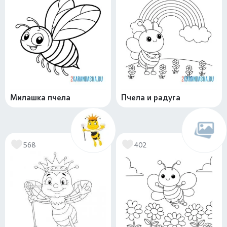
Милашка пчела
Пчела и радуга
568
402