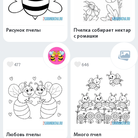
Рисунок пчелы
Пчелка собирает нектар
с ромашки
477
646
Любовь пчелы
Много пчел