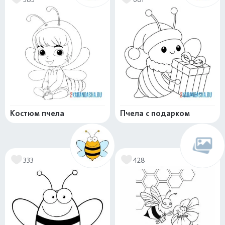
Костюм пчела
Пчела с подарком
333
428