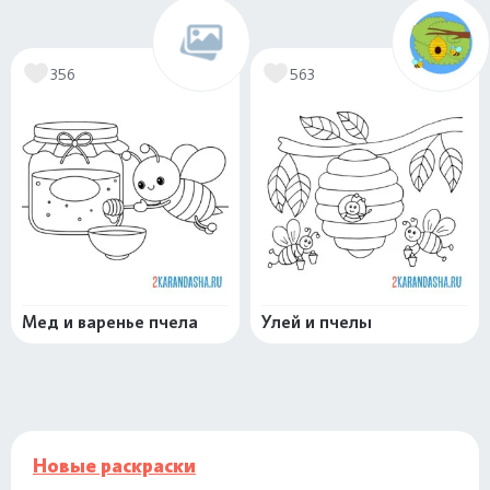
356
563
Мед и варенье пчела
Улей и пчелы
Новые раскраски