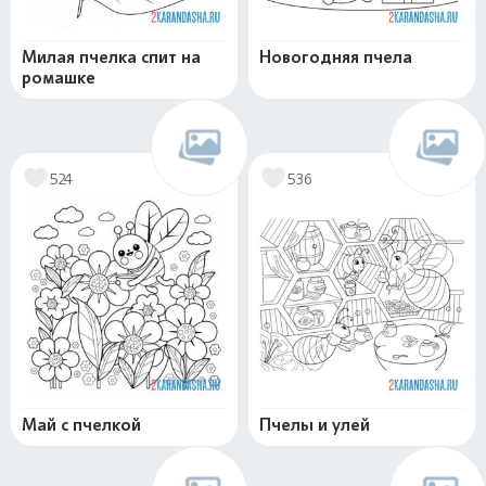
Милая пчелка спит на
Новогодняя пчела
ромашке
524
536
Май с пчелкой
Пчелы и улей