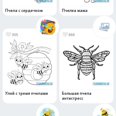
Пчела с сердечком
Пчелка мама
305
666
Улей с тремя пчелами
Большая пчела
антистресс