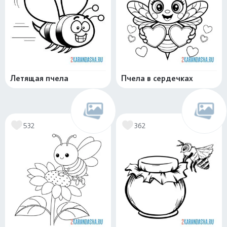
Летящая пчела
Пчела в сердечках
532
362