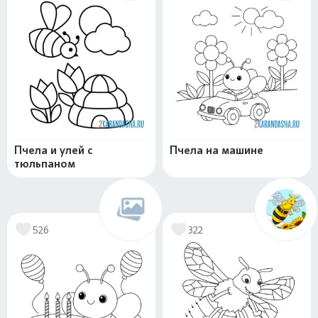
Пчела и улей с
Пчела на машине
тюльпаном
526
322