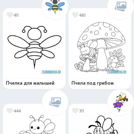
411
481
Пчелка для малышей
Пчела под грибом
444
311