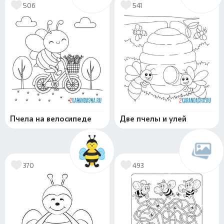
506
541
Пчела на велосипеде
Две пчелы и улей
370
493