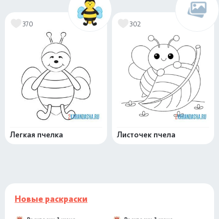
370
302
Легкая пчелка
Листочек пчела
Новые раскраски