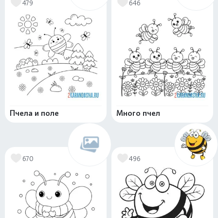
479
646
Пчела и поле
Много пчел
670
496