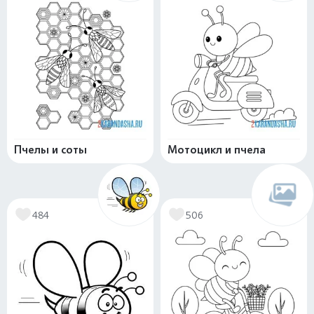
Пчелы и соты
Мотоцикл и пчела
484
506