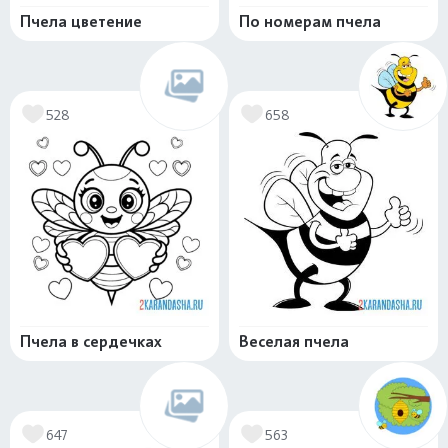
Пчела цветение
По номерам пчела
528
658
Пчела в сердечках
Веселая пчела
647
563