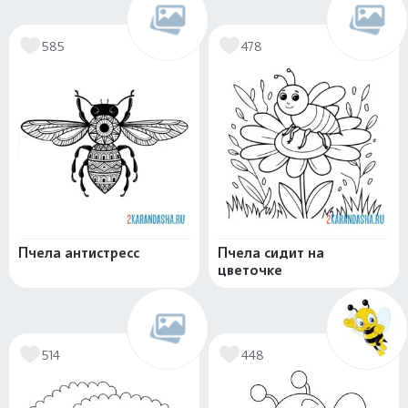
585
478
Пчела антистресс
Пчела сидит на
цветочке
514
448