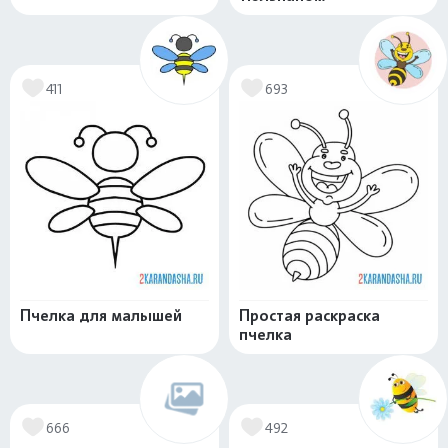
411
693
Пчелка для малышей
Простая раскраска
пчелка
666
492