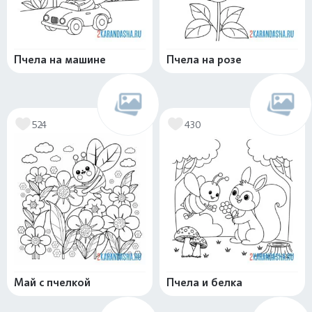
Пчела на машине
Пчела на розе
524
430
Май с пчелкой
Пчела и белка