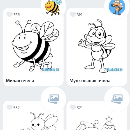
358
319
Милая пчела
Мультяшная пчела
532
324