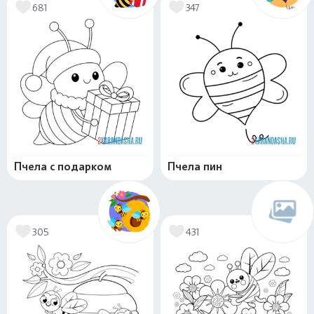
681
347
Пчела с подарком
Пчела пин
305
431