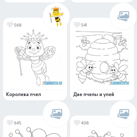
568
541
Королева пчел
Две пчелы и улей
645
408