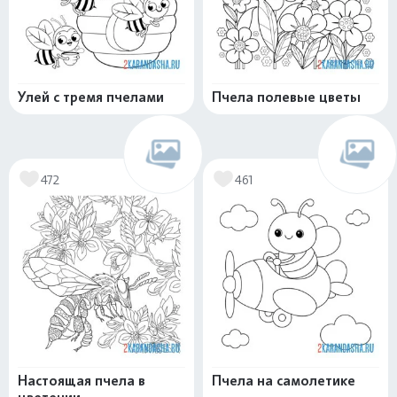
Улей с тремя пчелами
Пчела полевые цветы
472
461
Настоящая пчела в
Пчела на самолетике