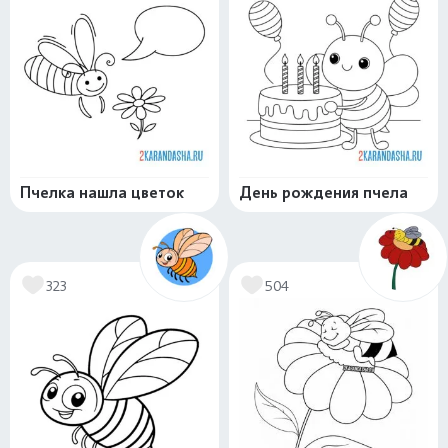
Пчелка нашла цветок
День рождения пчела
323
504