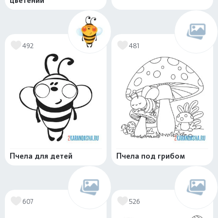
цветении
492
481
Пчела для детей
Пчела под грибом
607
526