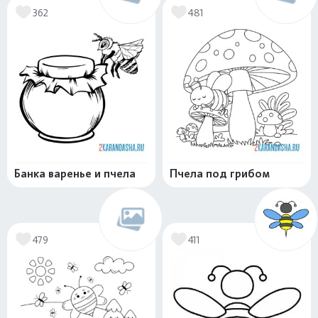
362
481
Банка варенье и пчела
Пчела под грибом
479
411