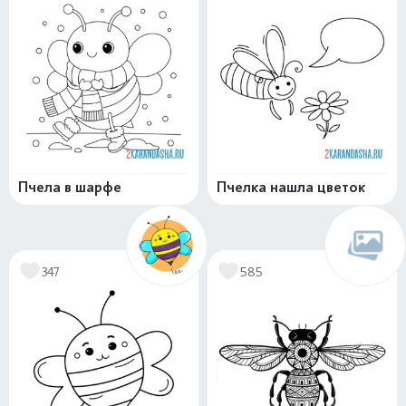
Пчела в шарфе
Пчелка нашла цветок
347
585