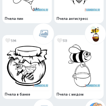
Пчела пин
Пчела антистресс
594
513
Пчела в банке
Пчела с медом