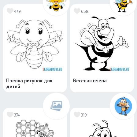
479
658
Пчелка рисунок для
Веселая пчела
детей
374
319