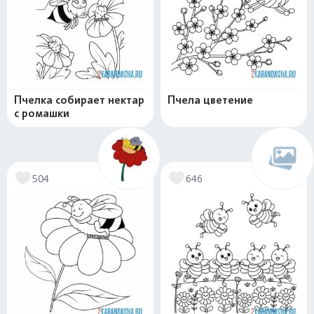
Пчелка собирает нектар
Пчела цветение
с ромашки
504
646