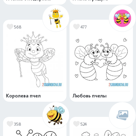
568
477
Королева пчел
Любовь пчелы
358
524