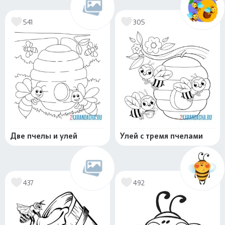
541
305
Две пчелы и улей
Улей с тремя пчелами
437
492