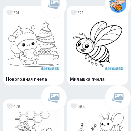
324
323
Новогодняя пчела
Милашка пчела
428
685