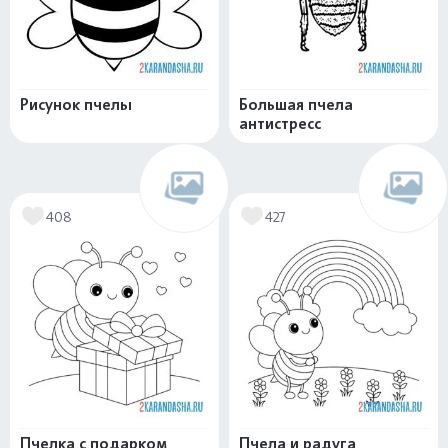
Рисунок пчелы
Большая пчела
антистресс
408
427
Пчелка с подарком
Пчела и радуга