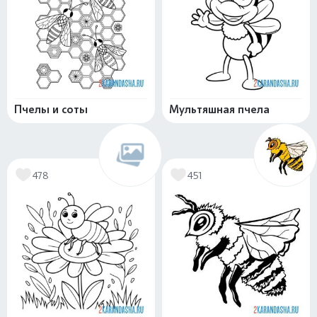
Пчелы и соты
Мультяшная пчела
478
451