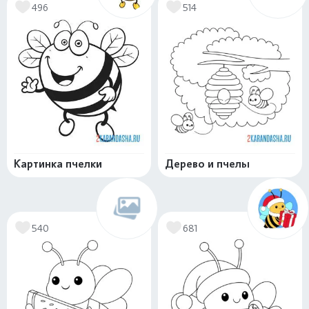
496
514
Картинка пчелки
Дерево и пчелы
540
681