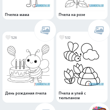
Пчелка мама
Пчела на розе
526
532
День рождения пчела
Пчела и улей с
тюльпаном