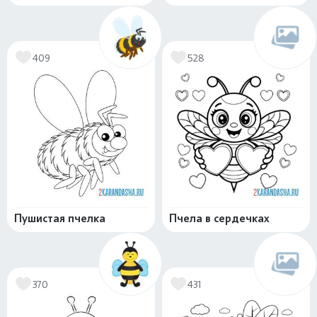
409
528
Пушистая пчелка
Пчела в сердечках
370
431