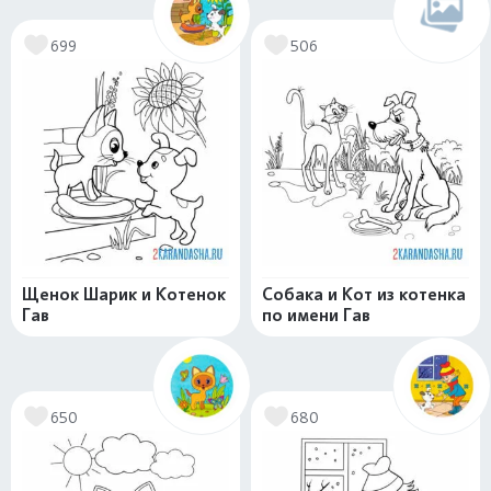
699
506
Щенок Шарик и Котенок
Собака и Кот из котенка
Гав
по имени Гав
650
680