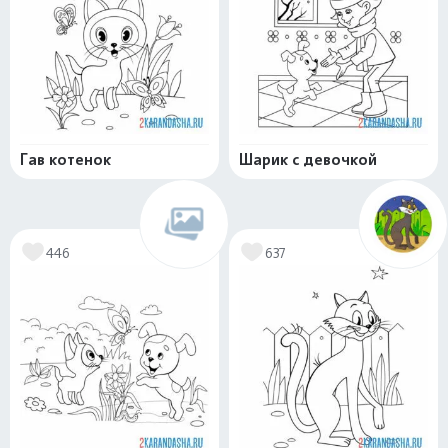
Гав котенок
Шарик с девочкой
446
637