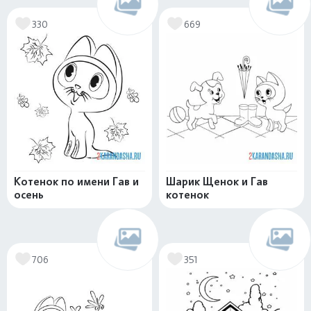
330
669
Котенок по имени Гав и
Шарик Щенок и Гав
осень
котенок
706
351