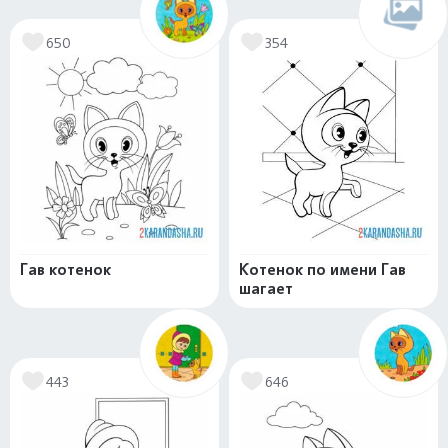
650
354
Гав котенок
Котенок по имени Гав
шагает
443
646