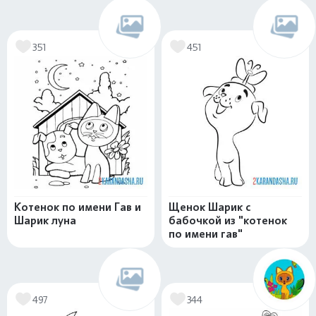
351
451
Котенок по имени Гав и
Щенок Шарик с
Шарик луна
бабочкой из "котенок
по имени гав"
497
344