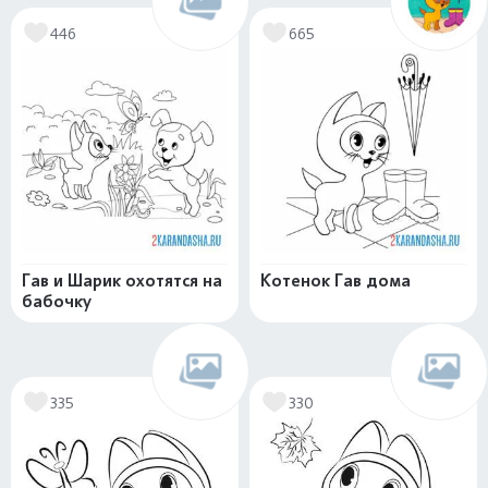
446
665
Гав и Шарик охотятся на
Котенок Гав дома
бабочку
335
330