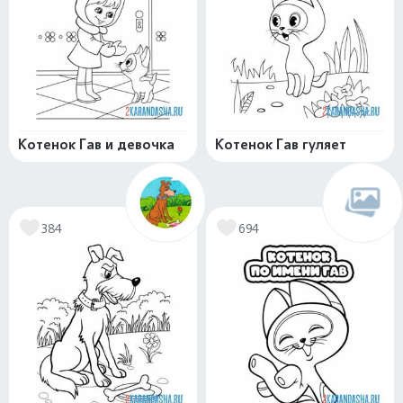
Котенок Гав и девочка
Котенок Гав гуляет
384
694