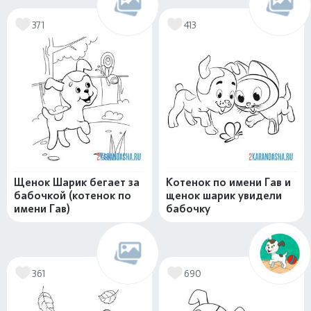
371
413
Щенок Шарик бегает за
Котенок по имени Гав и
бабочкой (котенок по
щенок шарик увидели
имени Гав)
бабочку
361
690