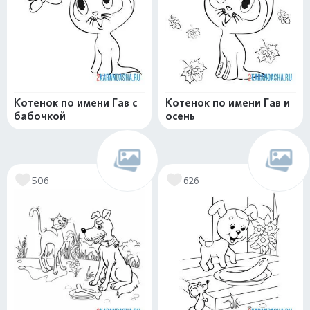
Котенок по имени Гав с
Котенок по имени Гав и
бабочкой
осень
506
626