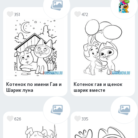
351
472
Котенок по имени Гав и
Котенок гав и щенок
Шарик луна
шарик вместе
626
335