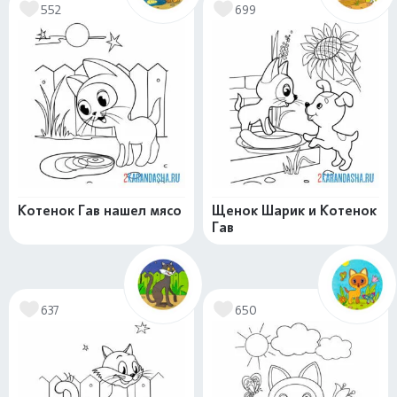
552
699
Котенок Гав нашел мясо
Щенок Шарик и Котенок
Гав
637
650