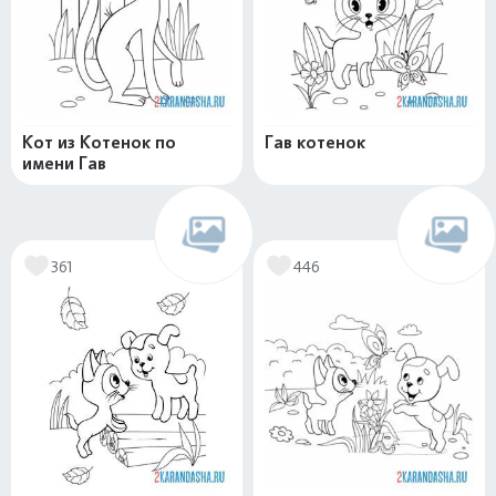
Кот из Котенок по
Гав котенок
имени Гав
361
446