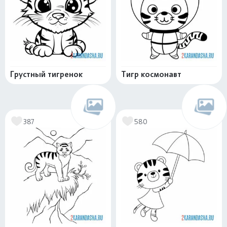
Грустный тигренок
Тигр космонавт
387
580