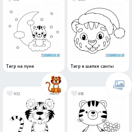
Тигр на луне
Тигр в шапке санты
432
618