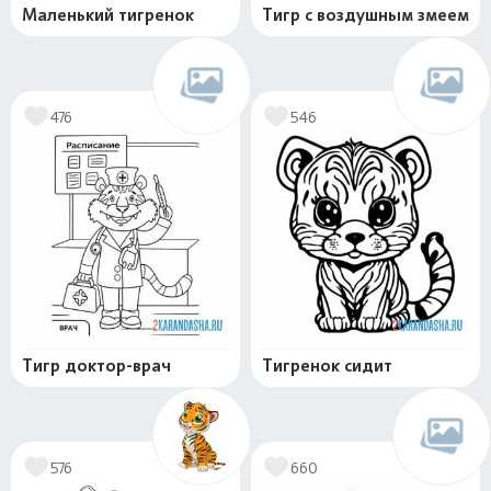
Маленький тигренок
Тигр с воздушным змеем
476
546
Тигр доктор-врач
Тигренок сидит
576
660