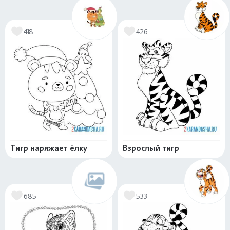
418
426
Тигр наряжает ёлку
Взрослый тигр
685
533