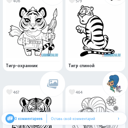
406
579
Тигр-охранник
Тигр спиной
467
464
›
0 комментариев
Оставь свой комментарий