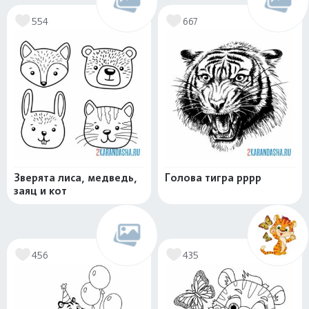
554
667
Зверята лиса, медведь,
Голова тигра рррр
заяц и кот
456
435