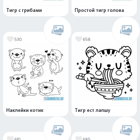
Тигр с грибами
Простой тигр голова
530
658
Наклейки котик
Тигр ест лапшу
610
685