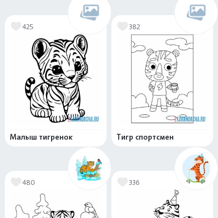
425
382
Малыш тигренок
Тигр спортсмен
480
336