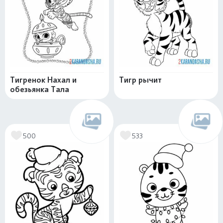
Тигренок Нахал и
Тигр рычит
обезьянка Тала
500
533