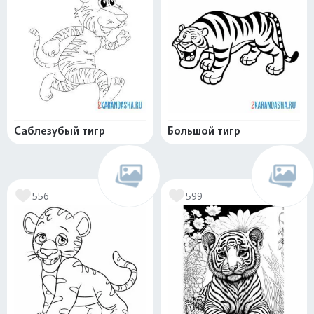
Саблезубый тигр
Большой тигр
556
599