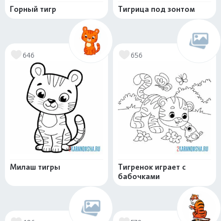
Горный тигр
Тигрица под зонтом
646
656
Милаш тигры
Тигренок играет с
бабочками