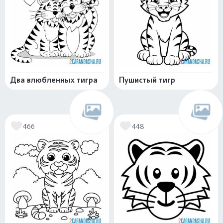
Два влюбленных тигра
Пушистый тигр
466
448