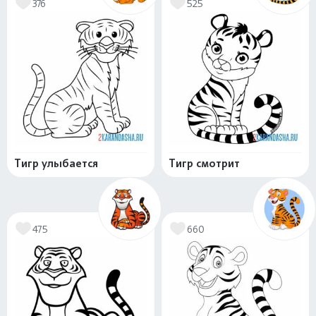
376
525
Тигр улыбается
Тигр смотрит
475
660