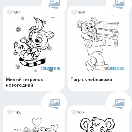
554
308
Милый тигренок
Тигр с учебниками
новогодний
448
523