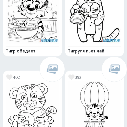
Тигр обедает
Тигруля пьет чай
402
392