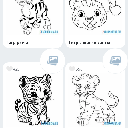
Тигр рычит
Тигр в шапке санты
425
556