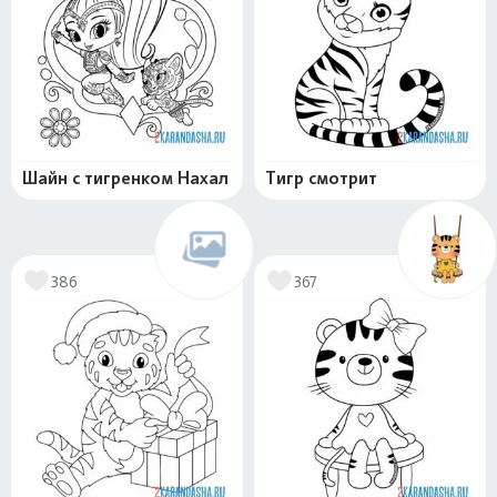
Шайн с тигренком Нахал
Тигр смотрит
386
367