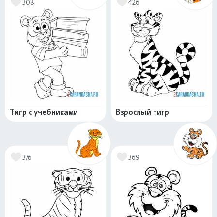
308
426
Тигр с учебниками
Взрослый тигр
376
369