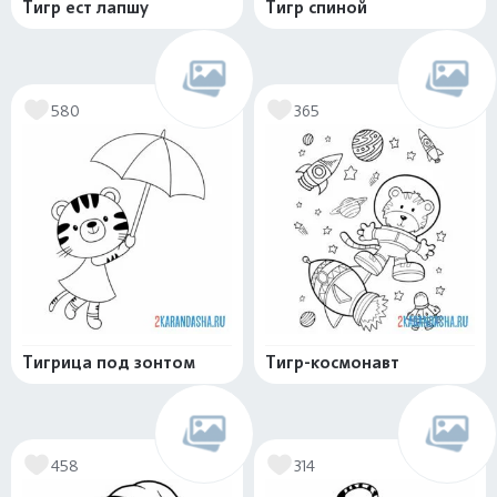
Тигр ест лапшу
Тигр спиной
580
365
Тигрица под зонтом
Тигр-космонавт
458
314