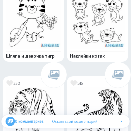
Шляпа и девочка тигр
Наклейки котик
330
516
›
0 комментариев
Оставь свой комментарий