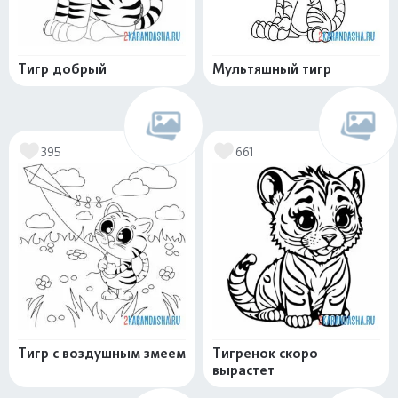
Тигр добрый
Мультяшный тигр
395
661
Тигр с воздушным змеем
Тигренок скоро
вырастет