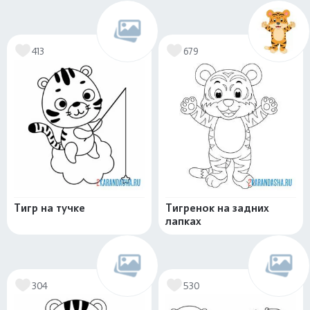
413
679
Тигр на тучке
Тигренок на задних
лапках
304
530