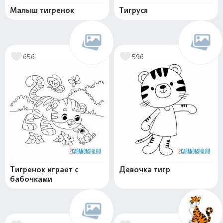
Малыш тигренок
Тигруся
656
596
Тигренок играет с
Девочка тигр
бабочками