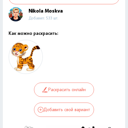
Nikola Moskva
Добавил: 533 шт.
Как можно раскрасить:
Раскрасить онлайн
Добавить свой вариант