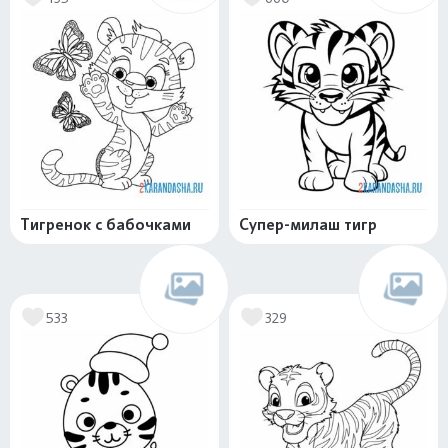
Тигренок с бабочками
Супер-милаш тигр
533
329