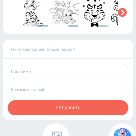
Нет комментариев, будьте первым
Отправить