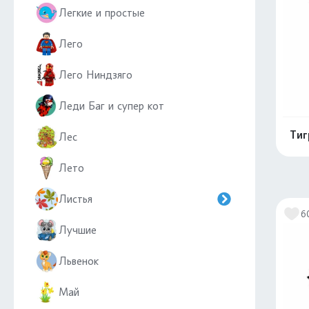
Легкие и простые
Лего
Лего Ниндзяго
Леди Баг и супер кот
Тиг
Лес
Лето
Листья
6
Лучшие
Львенок
Май