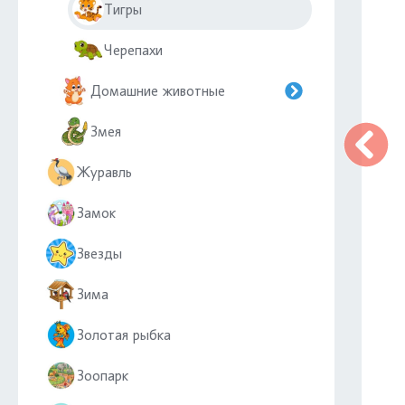
Тигры
Черепахи
Домашние животные
Змея
Журавль
Замок
Звезды
Зима
Золотая рыбка
Зоопарк