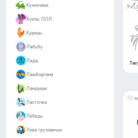
Кузнечики
Куклы ЛОЛ
Курицы
Лабубу
Лада
Тиг
Ламборгини
Ландыши
4
Ласточка
Лебедь
Лева грузовичок