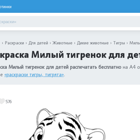
ртинки
я
Раскраски
Для детей
Животные
Дикие животные
Тигры
Милы
краска Милый тигренок для де
ска Милый тигренок для детей распечатать бесплатно
на А4 о
ле
«раскраски тигры, тигрята»
.
576