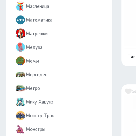
Масленица
Математика
Матрешки
Медуза
Тиг
Мемы
Мерседес
Метро
5
Мику Хацунэ
Монстр-Трак
Монстры