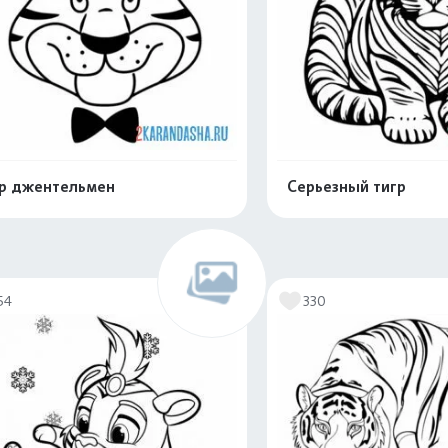
р джентельмен
Серьезный тигр
Распечатать и скачать
Распечатать и 
54
330