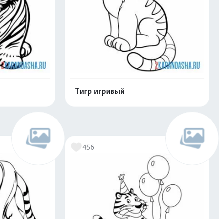
Тигр игривый
скачать
Распечатать и скачать
456