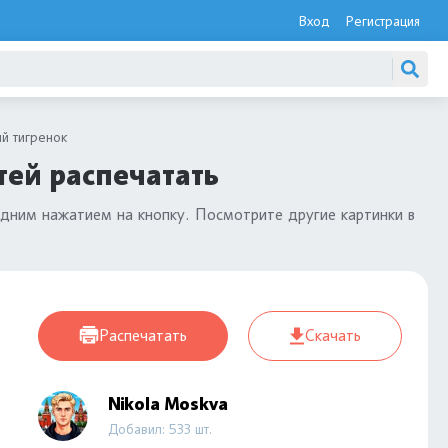
Вход
Регистрация
й тигренок
тей распечатать
дним нажатием на кнопку. Посмотрите другие картинки в
Распечатать
Скачать
Nikola Moskva
Добавил: 533 шт.