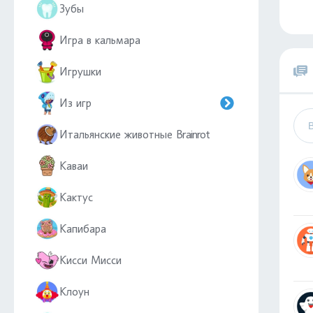
Зубы
Игра в кальмара
Игрушки
Из игр
Итальянские животные Brainrot
Каваи
Кактус
Капибара
Кисси Мисси
Клоун