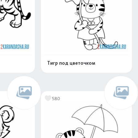
Тигр под цветочком
скачать
Распечатать и скачать
580