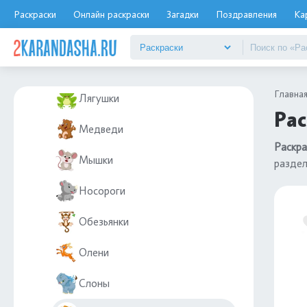
Лисы
Раскраски
Онлайн раскраски
Загадки
Поздравления
Ка
Лошади
Лев
Главна
Лягушки
Рас
Медведи
Раскра
Мышки
разде
Носороги
Обезьянки
Олени
Слоны