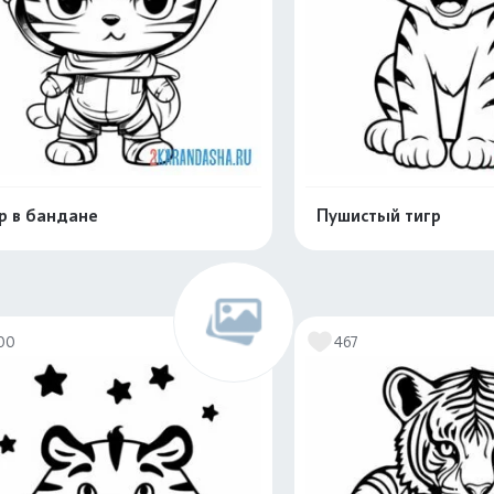
р в бандане
Пушистый тигр
Распечатать и скачать
Распечатать и 
00
467