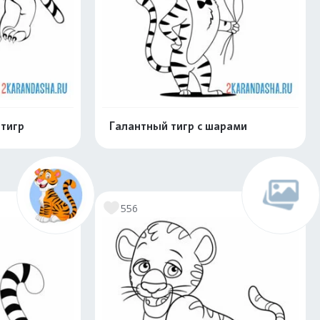
тигр
Галантный тигр с шарами
скачать
Распечатать и скачать
556