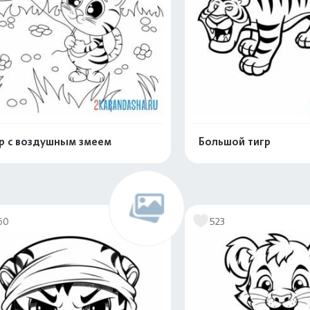
р с воздушным змеем
Большой тигр
Распечатать и скачать
Распечатать и 
60
523