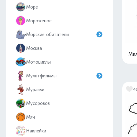
Море
Мороженое
Морские обитатели
Москва
Мил
Мотоциклы
Мультфильмы
Муравьи
4
Мусоровоз
Мяч
Наклейки