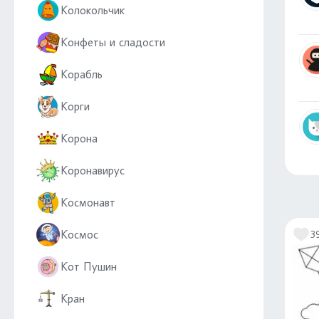
Колокольчик
Конфеты и сладости
Корабль
Корги
Корона
Коронавирус
Космонавт
Космос
3
Кот Пушин
Кран