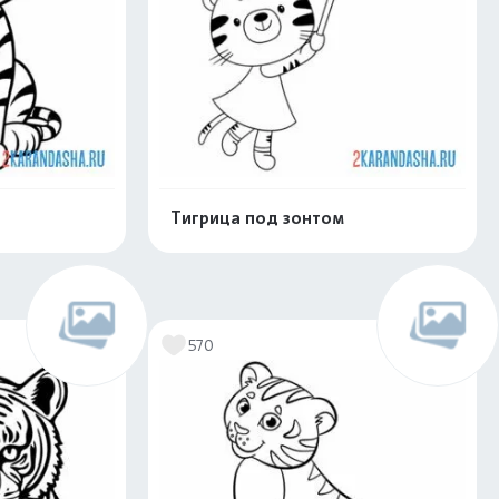
Тигрица под зонтом
скачать
Распечатать и скачать
570