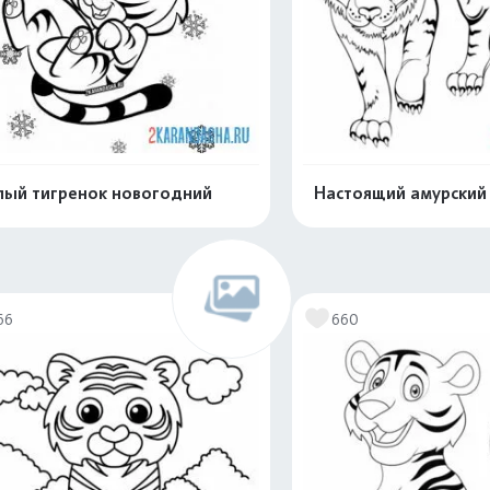
ый тигренок новогодний
Настоящий амурский 
Распечатать и скачать
Распечатать и 
66
660