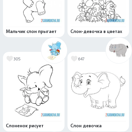
Мальчик слон прыгает
Слон-девочка в цветах
305
647
Слоненок рисует
Слон девочка