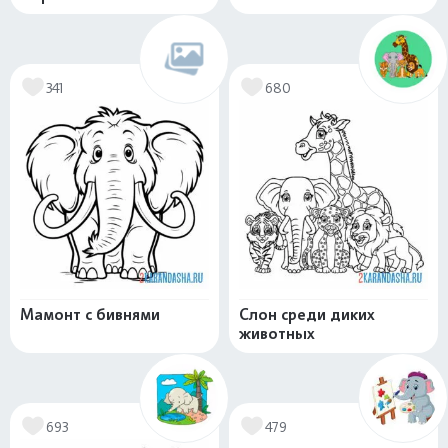
341
680
Мамонт с бивнями
Слон среди диких
животных
693
479