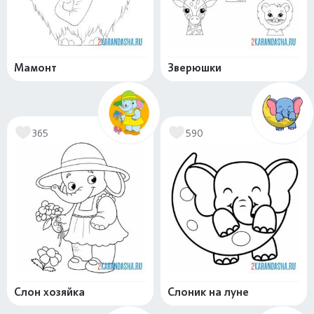
Мамонт
Зверюшки
365
590
Слон хозяйка
Слоник на луне