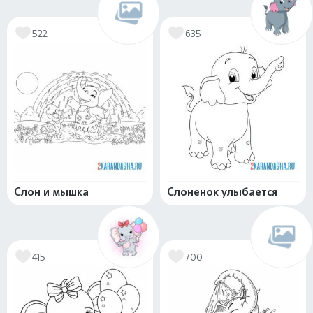
522
635
Слон и мышка
Слоненок улыбается
415
700