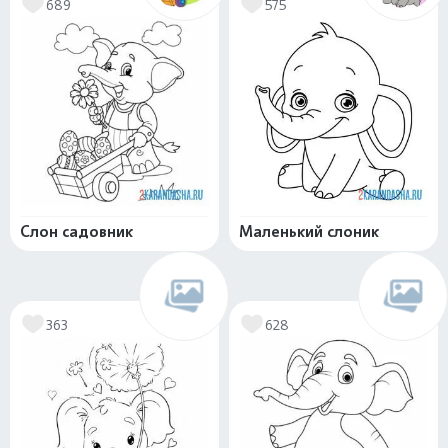
689
575
Слон садовник
Маленький слоник
363
628