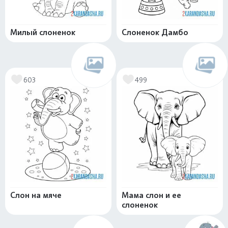
Милый слоненок
Слоненок Дамбо
603
499
Слон на мяче
Мама слон и ее
слоненок