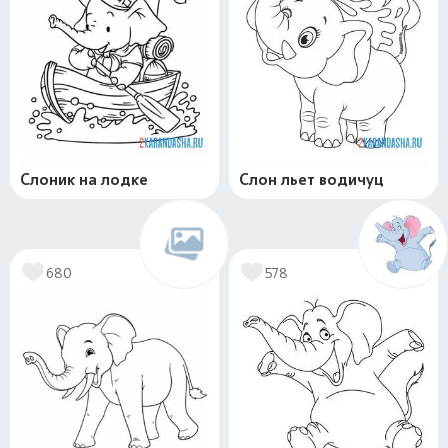
Слоник на лодке
Слон льет водичуц
680
578