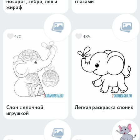
носорог, зебра, лев и
глазами
жираф
470
485
Слон с елочной
Легкая раскраска слоник
игрушкой