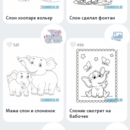
Слон зоопарк вольер
Слон сделал фонтан
561
496
Мама слон и слоненок
Слоник смотрит на
бабочек