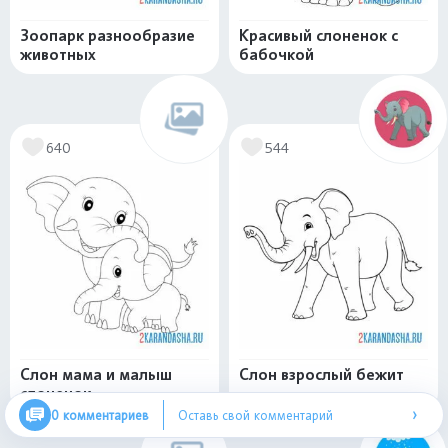
Зоопарк разнообразие
Красивый слоненок с
животных
бабочкой
640
544
Слон мама и малыш
Слон взрослый бежит
слоненок
›
0 комментариев
Оставь свой комментарий