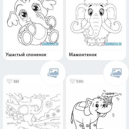
Ушастый слоненок
Мамонтенок
381
590