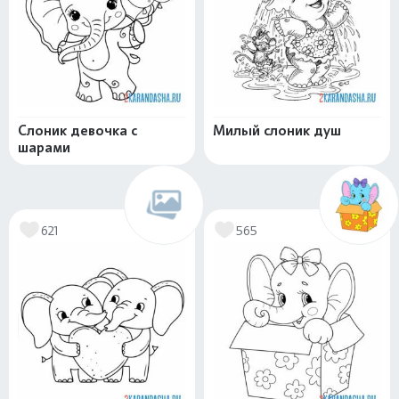
Слоник девочка с
Милый слоник душ
шарами
621
565