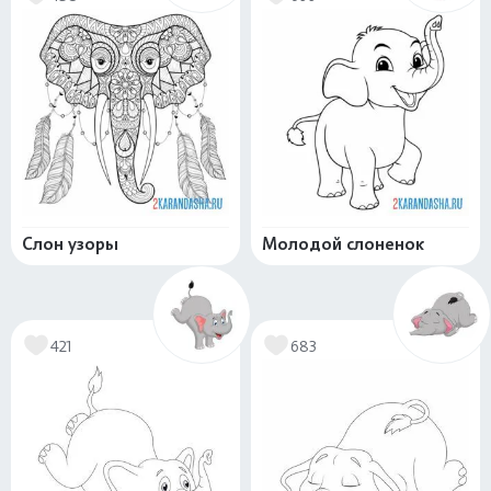
Слон узоры
Молодой слоненок
421
683