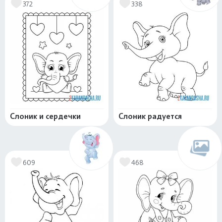
372
338
Слоник и сердечки
Слоник радуется
609
468