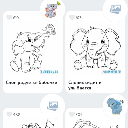
610
673
Слон радуется бабочке
Слоник сидит и
улыбается
488
309