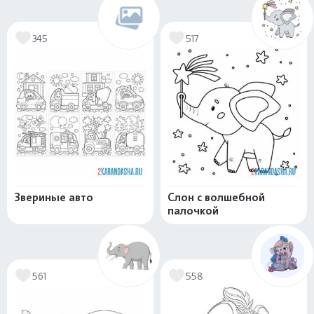
345
517
Звериные авто
Слон с волшебной
палочкой
561
558