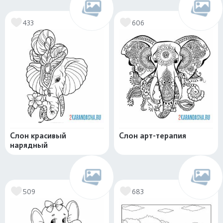
433
606
Слон красивый
Слон арт-терапия
нарядный
509
683