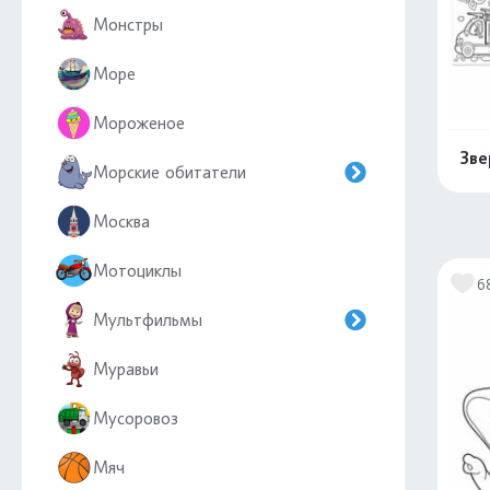
Монстры
Море
Мороженое
Зве
Морские обитатели
Москва
Мотоциклы
6
Мультфильмы
Муравьи
Мусоровоз
Мяч