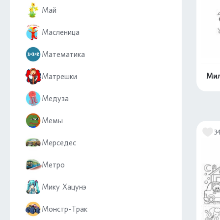
Май
Масленица
Математика
Мил
Матрешки
Медуза
Мемы
3
Мерседес
Метро
Мику Хацунэ
Монстр-Трак