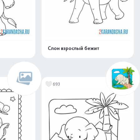
Слон взрослый бежит
скачать
Распечатать и скачать
693