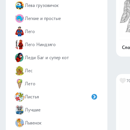
Лева грузовичок
Легкие и простые
Лего
Лего Ниндзяго
Сло
Леди Баг и супер кот
Лес
7
Лето
Листья
Лучшие
Львенок