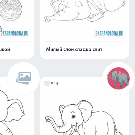
шкой
Милый слон сладко спит
скачать
Распечатать и скачать
544