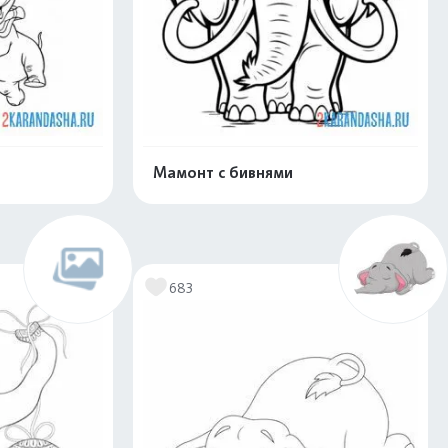
Мамонт с бивнями
скачать
Распечатать и скачать
683