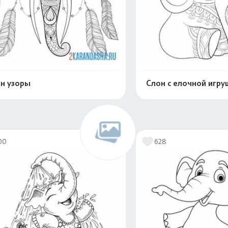
н узоры
Слон с елочной игру
Распечатать и скачать
Распечатать и 
00
628