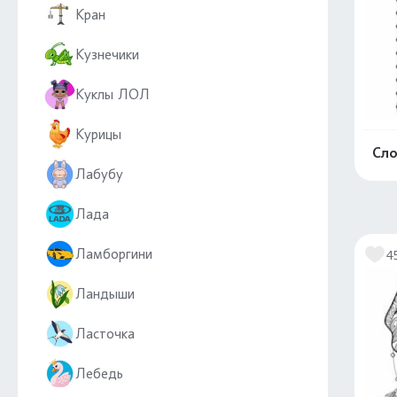
Кран
Кузнечики
Куклы ЛОЛ
Курицы
Сло
Лабубу
Лада
Ламборгини
4
Ландыши
Ласточка
Лебедь