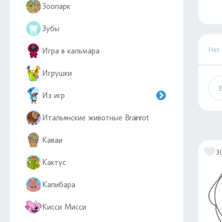
Зоопарк
Зубы
Нет
Игра в кальмара
Игрушки
Из игр
Итальянские животные Brainrot
Каваи
3
Кактус
Капибара
Кисси Мисси