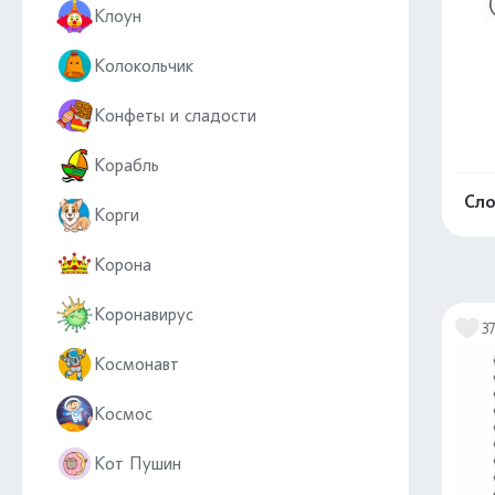
Клоун
Колокольчик
Конфеты и сладости
Корабль
Сло
Корги
Корона
Коронавирус
3
Космонавт
Космос
Кот Пушин