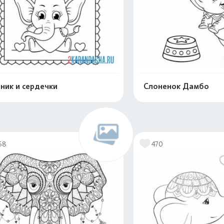
ник и сердечки
Слоненок Дамбо
Распечатать и скачать
Распечатать и 
58
470