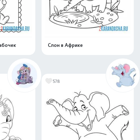
абочек
Слон в Африке
скачать
Распечатать и скачать
578