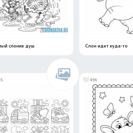
ый слоник душ
Слон идет куда-то
Распечатать и скачать
Распечатать и 
45
496