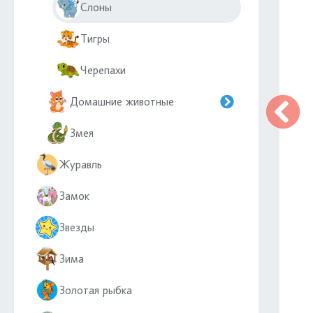
Слоны
Тигры
Черепахи
Домашние животные
Змея
Журавль
Замок
Звезды
Зима
Золотая рыбка