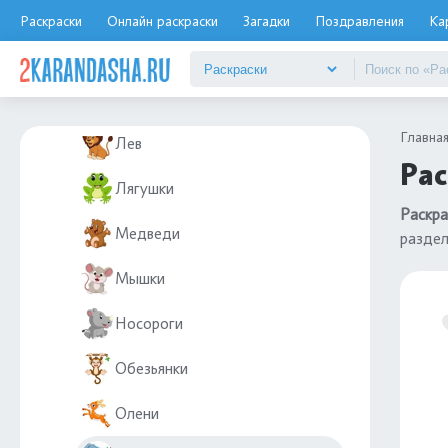
Крокодилы
Раскраски
Онлайн раскраски
Загадки
Поздравления
Ка
Лисы
Лошади
Главна
Лев
Рас
Лягушки
Раскра
Медведи
разде
Мышки
Носороги
Обезьянки
Олени