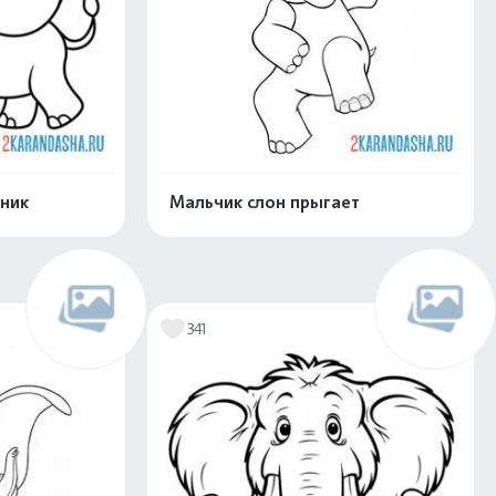
оник
Мальчик слон прыгает
скачать
Распечатать и скачать
341