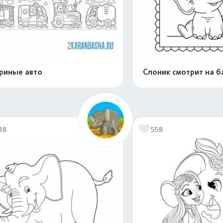
риные авто
Слоник смотрит на б
Распечатать и скачать
Распечатать и 
88
558