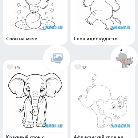
Слон на мяче
Слон идет куда-то
376
421
Красивый слон с
Африканский слон на