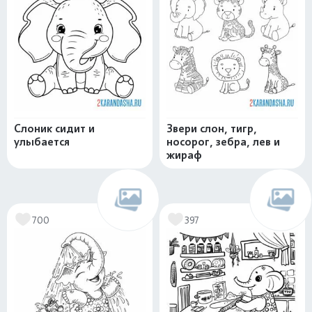
Слоник сидит и
Звери слон, тигр,
улыбается
носорог, зебра, лев и
жираф
700
397