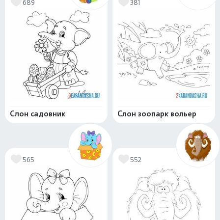
689
381
Слон садовник
Слон зоопарк вольер
565
552