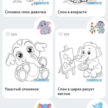
Слониха слон девочка
Слон в возрасте
564
479
Ушастый слоненок
Слон в цирке рисует
кистью