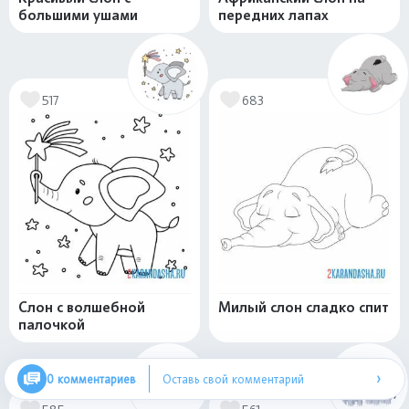
большими ушами
передних лапах
517
683
Слон с волшебной
Милый слон сладко спит
палочкой
›
0 комментариев
Оставь свой комментарий