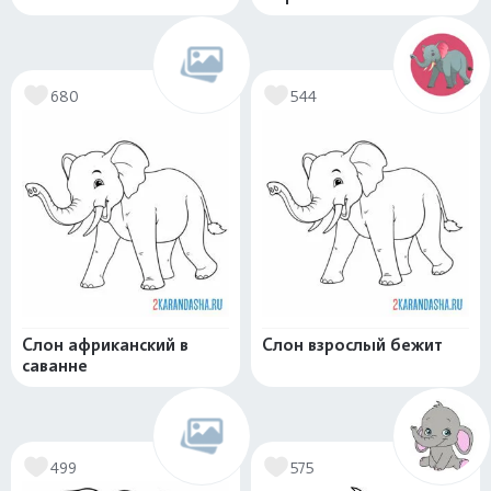
680
544
Слон африканский в
Слон взрослый бежит
саванне
499
575