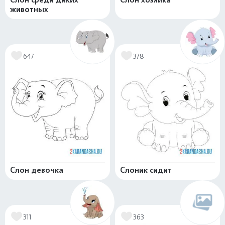
животных
647
378
Слон девочка
Слоник сидит
311
363