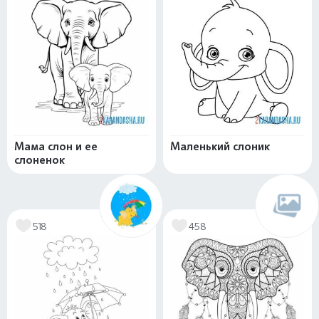
Мама слон и ее
Маленький слоник
слоненок
518
458