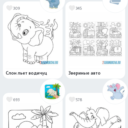
309
345
Слон льет водичуц
Звериные авто
693
578