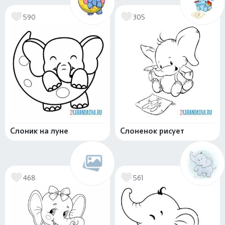
590
305
Слоник на луне
Слоненок рисует
468
561