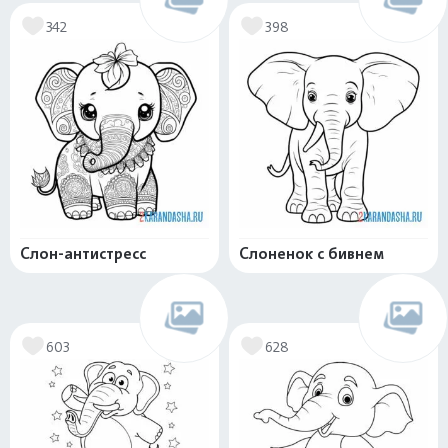
342
398
Слон-антистресс
Слоненок с бивнем
603
628