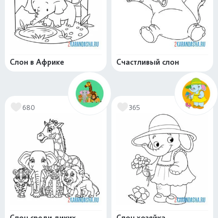
Слон в Африке
Счастливый слон
680
365
Слон среди диких
Слон хозяйка