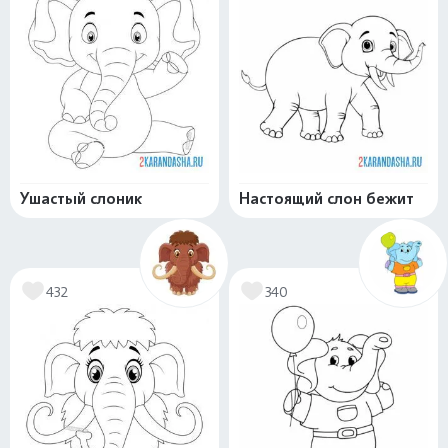
Ушастый слоник
Настоящий слон бежит
432
340