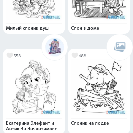
Милый слоник душ
Слон в доме
558
488
Екатерина Элефант и
Слоник на лодке
Антик Эн Энчантималс