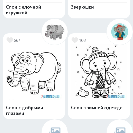
Слон с елочной
Зверюшки
игрушкой
667
403
Слон с добрыми
Слон в зимней одежде
глазами