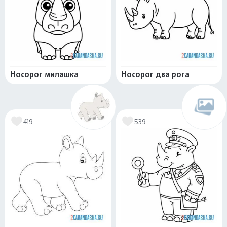
Носорог милашка
Носорог два рога
419
539