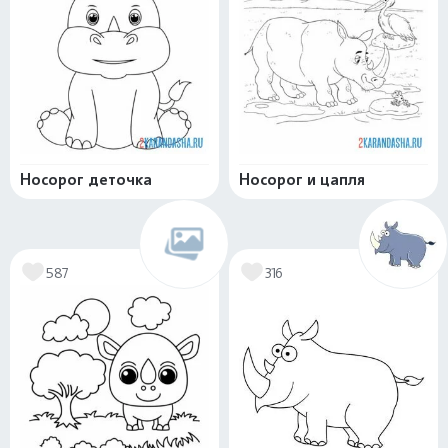
Носорог деточка
Носорог и цапля
587
316