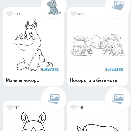
383
692
Малыш носорог
Носороги и бегемоты
617
441