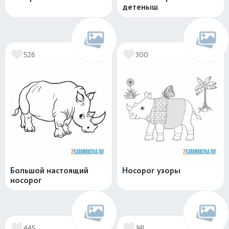
детеныш
526
300
Большой настоящий
Носорог узоры
носорог
445
341