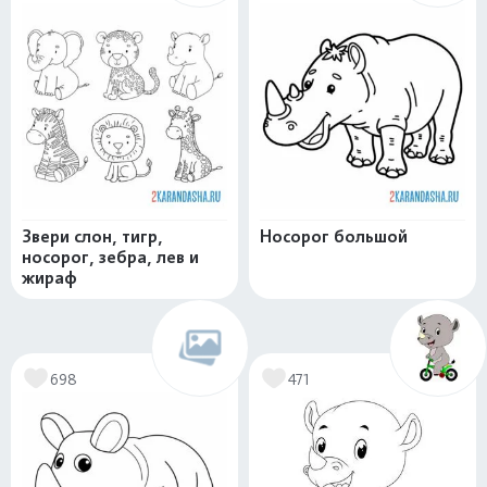
Звери слон, тигр,
Носорог большой
носорог, зебра, лев и
жираф
698
471