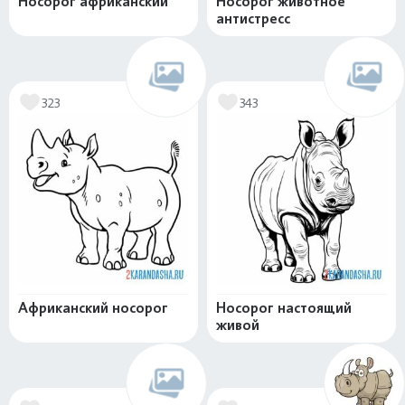
Носорог африканский
Носорог животное
антистресс
323
343
Африканский носорог
Носорог настоящий
живой