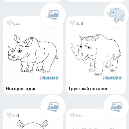
632
368
Носорог один
Грустный носорог
651
533