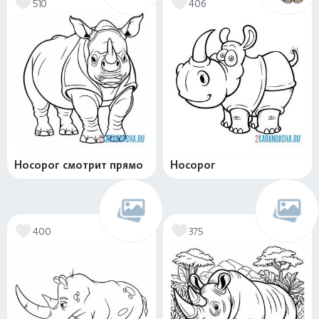
510
406
Носорог смотрит прямо
Носорог
400
375