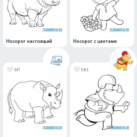
Носорог настоящий
Носорог с цветами
347
583