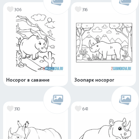
306
316
Носорог в саванне
Зоопарк носорог
310
641