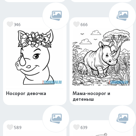
346
666
Носорог девочка
Мама-носорог и
детеныш
589
639