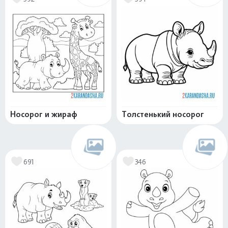
Носорог и жираф
Толстенький носорог
691
346