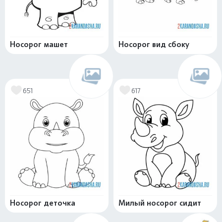
Носорог машет
Носорог вид сбоку
651
617
Носорог деточка
Милый носорог сидит