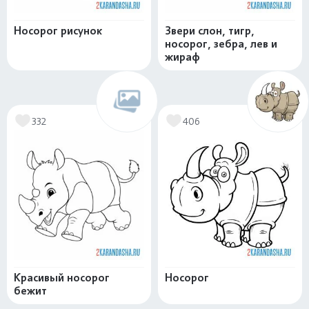
Носорог рисунок
Звери слон, тигр,
носорог, зебра, лев и
жираф
332
406
Красивый носорог
Носорог
бежит