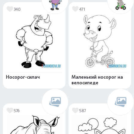
340
471
Носорог-силач
Маленький носорог на
велосипеде
576
587