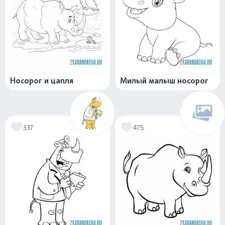
Носорог и цапля
Милый малыш носорог
337
475