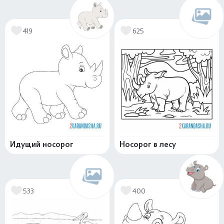
419
625
Идущий носорог
Носорог в лесу
533
400