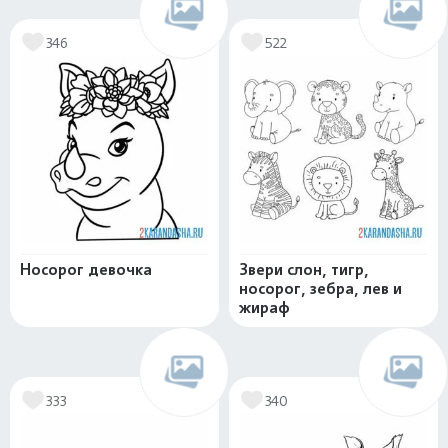
346
522
Носорог девочка
Звери слон, тигр,
носорог, зебра, лев и
жираф
333
340