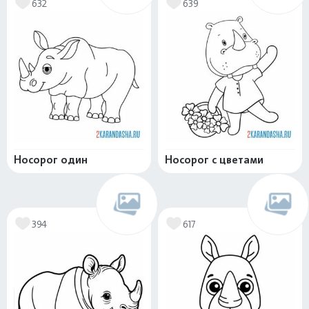
632
639
Носорог один
Носорог с цветами
394
617