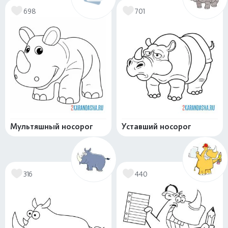
698
701
Мультяшный носорог
Уставший носорог
316
440