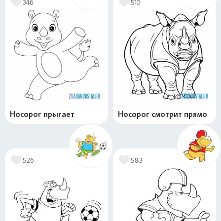
346
510
Носорог прыгает
Носорог смотрит прямо
526
583