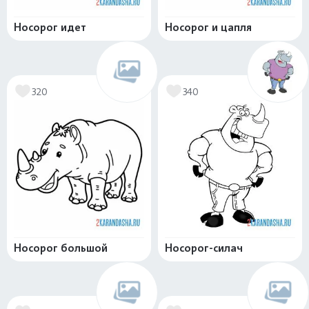
Носорог идет
Носорог и цапля
320
340
Носорог большой
Носорог-силач