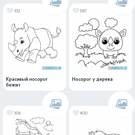
332
587
Красивый носорог
Носорог у дерева
бежит
306
400