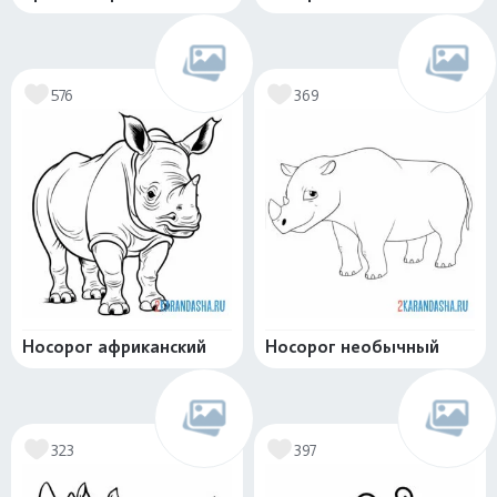
576
369
Носорог африканский
Носорог необычный
323
397