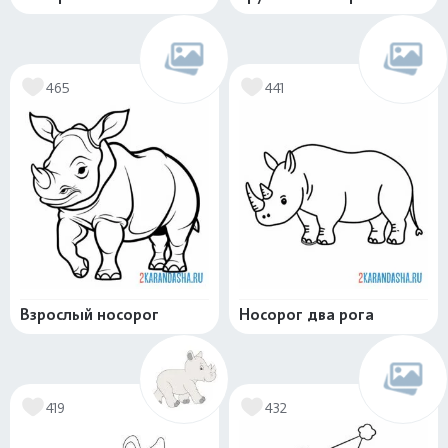
465
441
Взрослый носорог
Носорог два рога
419
432