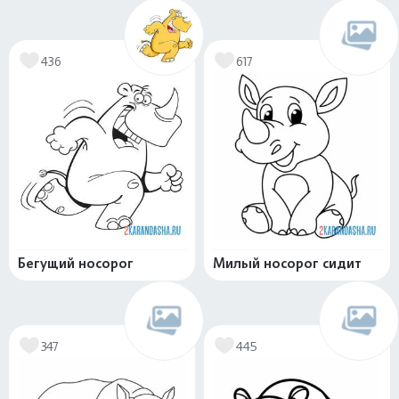
436
617
Бегущий носорог
Милый носорог сидит
347
445