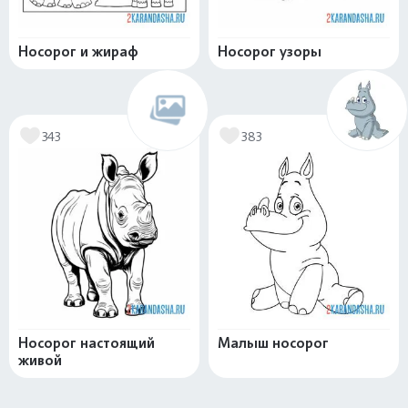
Носорог и жираф
Носорог узоры
343
383
Носорог настоящий
Малыш носорог
живой