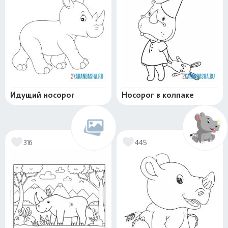
Идущий носорог
Носорог в колпаке
316
445