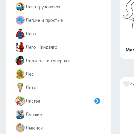
Лева грузовичок
Легкие и простые
Лего
Лего Ниндзяго
Мам
Леди Баг и супер кот
Лес
4
Лето
Листья
Лучшие
Львенок