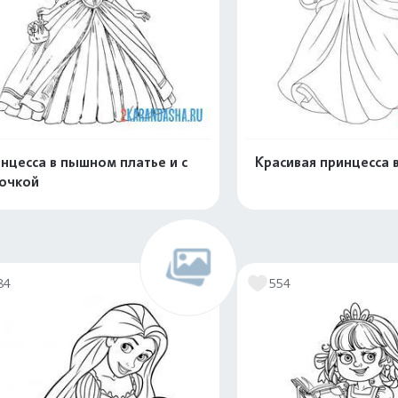
нцесса в пышном платье и с
Красивая принцесса 
очкой
Распечатать и скачать
Распечатать и 
84
554