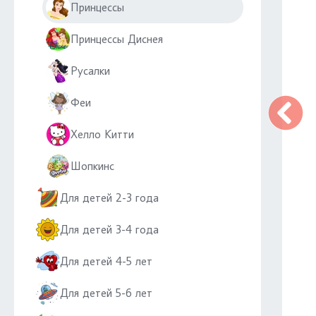
Принцессы
Принцессы Диснея
Русалки
Феи
Хелло Китти
Шопкинс
Для детей 2-3 года
Для детей 3-4 года
Для детей 4-5 лет
Для детей 5-6 лет