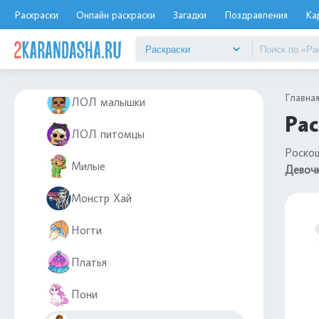
Куклы
Раскраски
Онлайн раскраски
Загадки
Поздравления
Ка
Куроми и Май Мелоди
ЛОЛ OMG
Главна
ЛОЛ малышки
Рас
ЛОЛ питомцы
Роскош
Милые
Девочк
Монстр Хай
Ногти
Платья
Пони