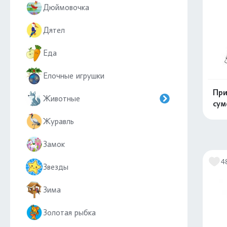
Дюймовочка
Дятел
Еда
Елочные игрушки
При
Животные
сум
Журавль
Замок
4
Звезды
Зима
Золотая рыбка