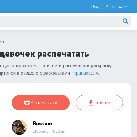
Вход
Регистрация
сса
девочек распечатать
 один клик можете скачать и
распечатать раскраску
артинок в разделе с раскрасками
«принцессы»
.
Распечатать
Скачать
Rustam
Добавил: 1822 шт.