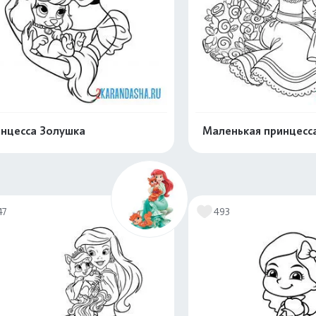
нцесса Золушка
Маленькая принцесс
Распечатать и скачать
Распечатать и 
47
493