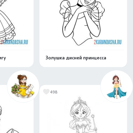
игу
Золушка дисней принцесса
скачать
Распечатать и скачать
498