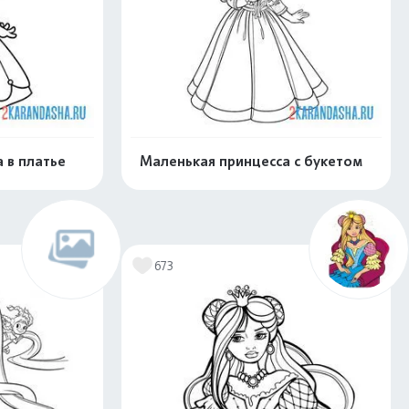
 в платье
Маленькая принцесса с букетом
скачать
Распечатать и скачать
673