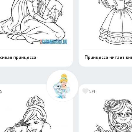
сивая принцесса
Принцесса читает кн
Распечатать и скачать
Распечатать и 
15
574