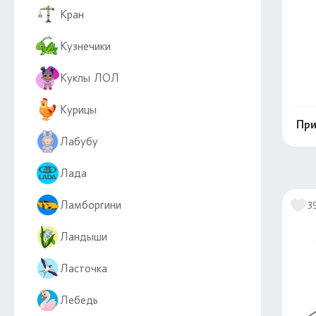
Кран
Кузнечики
Куклы ЛОЛ
Курицы
При
Лабубу
Лада
Ламборгини
3
Ландыши
Ласточка
Лебедь