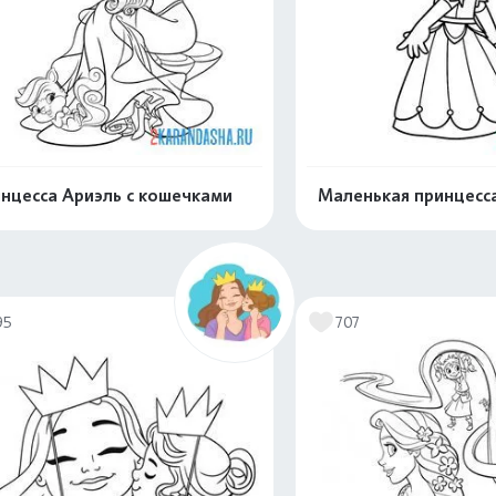
нцесса Ариэль с кошечками
Маленькая принцесса
Распечатать и скачать
Распечатать и 
95
707