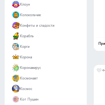
Клоун
Колокольчик
Конфеты и сладости
Корабль
При
Корги
Корона
Коронавирус
4
Космонавт
Космос
Кот Пушин