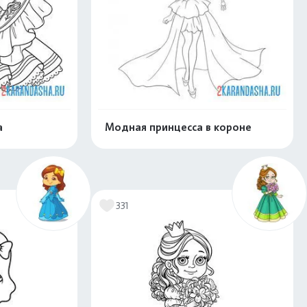
а
Модная принцесса в короне
скачать
Распечатать и скачать
331