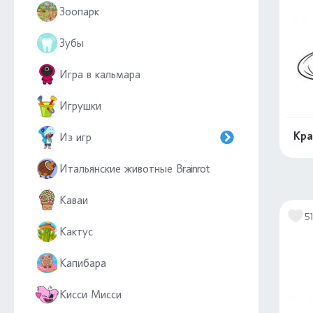
Зоопарк
Зубы
Игра в кальмара
Игрушки
Кра
Из игр
Итальянские животные Brainrot
Каваи
5
Кактус
Капибара
Кисси Мисси