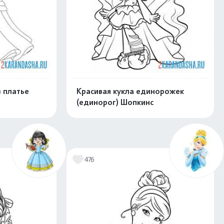
в платье
Красивая кукла единорожек
(единорог) Шопкинс
скачать
Распечатать и скачать
476