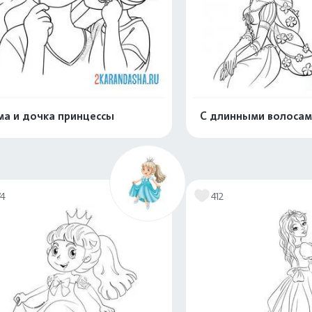
а и дочка принцессы
С длинными волосам
Распечатать и скачать
Распечатать и 
74
412