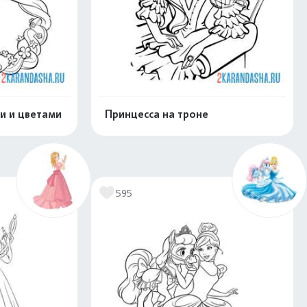
и и цветами
Принцесса на троне
скачать
Распечатать и скачать
595