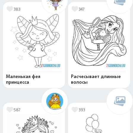
383
347
Маленькая фея
Расчесывает длинные
принцесса
волосы
587
393