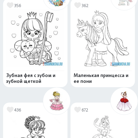
356
362
Зубная фея с зубом и
Маленькая принцесса и
зубной щеткой
ее пони
436
672