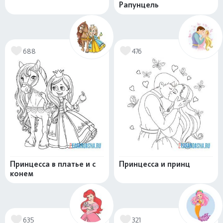
Рапунцель
688
476
Принцесса в платье и с
Принцесса и принц
конем
635
321