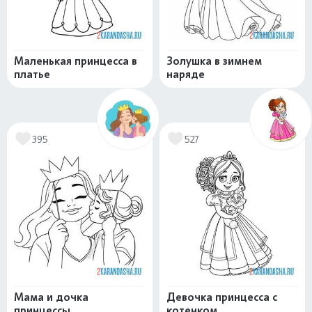
Маленькая принцесса в
Золушка в зимнем
платье
наряде
395
527
Мама и дочка
Девочка принцесса с
принцессы
котенком