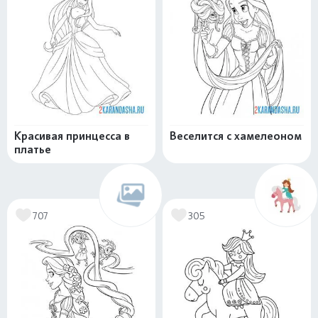
Красивая принцесса в
Веселится с хамелеоном
платье
707
305