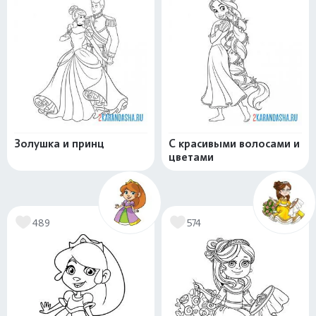
Золушка и принц
С красивыми волосами и
цветами
489
574