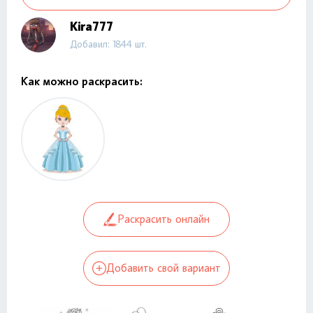
Kira777
Добавил: 1844 шт.
Как можно раскрасить:
Раскрасить онлайн
Добавить свой вариант