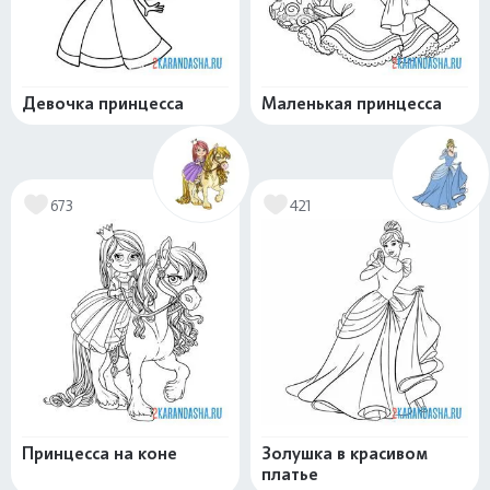
Девочка принцесса
Маленькая принцесса
673
421
Принцесса на коне
Золушка в красивом
платье