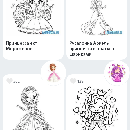
Принцесса ест
Русалочка Ариэль
Мороженое
принцесса в платье с
шариками
362
428