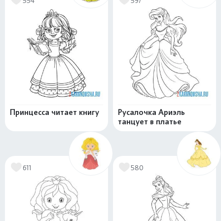
554
597
Принцесса читает книгу
Русалочка Ариэль
танцует в платье
611
580