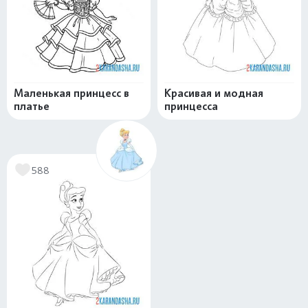
Маленькая принцесс в
Красивая и модная
платье
принцесса
588