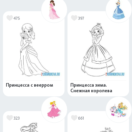
475
397
Принцесса с веерром
Принцесса зима.
Снежная королева
323
661