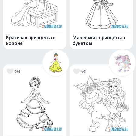
Красивая принцесса в
Маленькая принцесса с
короне
букетом
334
631