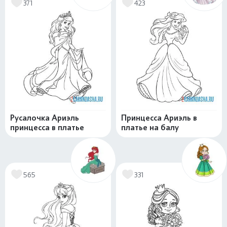
371
423
Русалочка Ариэль
Принцесса Ариэль в
принцесса в платье
платье на балу
565
331