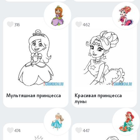
316
462
Мультяшная принцесса
Красивая принцесса
луны
474
447