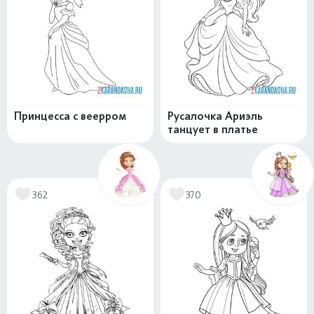
Принцесса с веерром
Русалочка Ариэль
танцует в платье
362
370