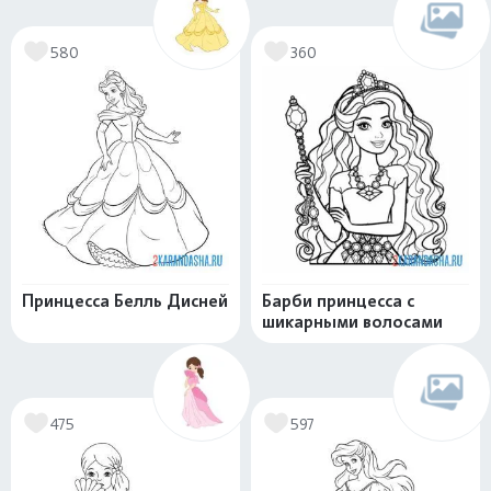
580
360
Принцесса Белль Дисней
Барби принцесса с
шикарными волосами
475
597