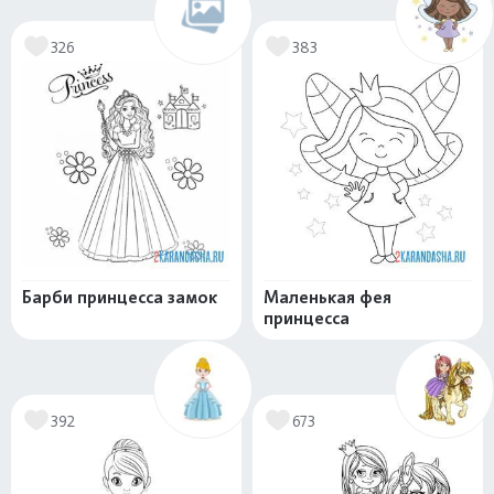
326
383
Барби принцесса замок
Маленькая фея
принцесса
392
673