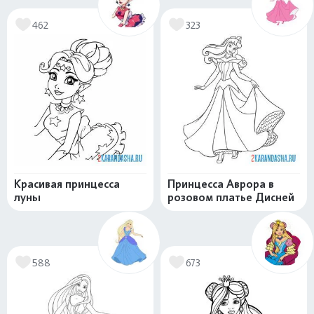
462
323
Красивая принцесса
Принцесса Аврора в
луны
розовом платье Дисней
588
673