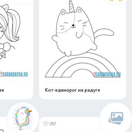
ек
Кот-единорог на радуге
скачать
Распечатать и скачать
357