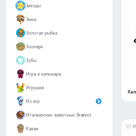
Звезды
Зима
Золотая рыбка
Зоопарк
Зубы
Игра в кальмара
Игрушки
Хел
Из игр
Итальянские животные Brainrot
3
Каваи