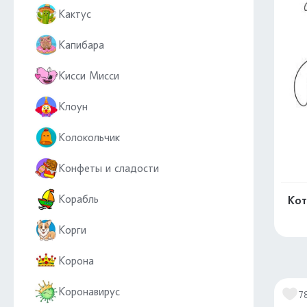
Кактус
Капибара
Кисси Мисси
Клоун
Колокольчик
Конфеты и сладости
Корабль
Кот
Корги
Корона
Коронавирус
7