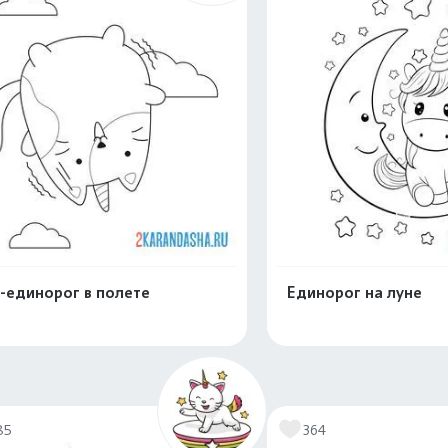
-единорог в полете
Единорог на луне
Распечатать и скачать
Распечатать и 
85
364