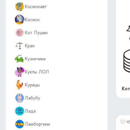
Космонавт
Космос
Кот Пушин
Кран
Кузнечики
Куклы ЛОЛ
Курицы
Кот
Лабубу
Лада
4
Ламборгини