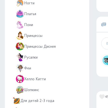
Ногти
Платья
Пони
Принцессы
Принцессы Диснея
Русалки
Феи
Хелло Китти
Шопкинс
4
Для детей 2-3 года