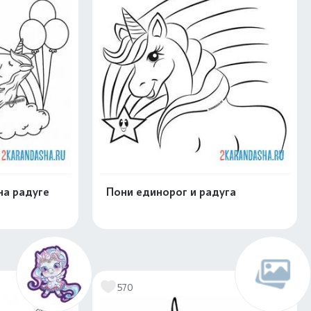
на радуге
Пони единорог и радуга
скачать
Распечатать и скачать
570