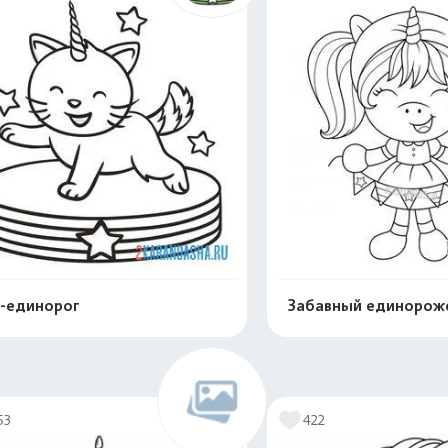
-единорог
Забавный единорож
Распечатать и скачать
Распечатать и 
53
422