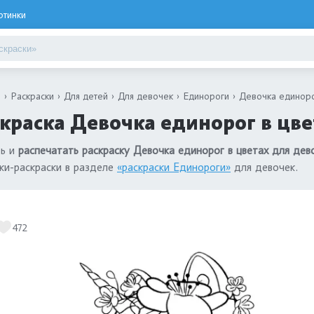
ртинки
я
Раскраски
Для детей
Для девочек
Единороги
Девочка единоро
краска Девочка единорог в цве
ть и
распечатать раскраску Девочка единорог в цветах для дев
ки-раскраски в разделе
«раскраски Единороги»
для девочек.
472