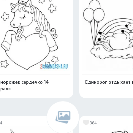
норожек сердечко 14
Единорог отдыхает 
раля
Распечатать и скачать
Распечатать и 
74
384