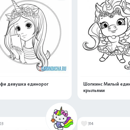
фи девушка единорог
Шопкинс Милый един
крыльями
Распечатать и скачать
Распечатать и 
03
314