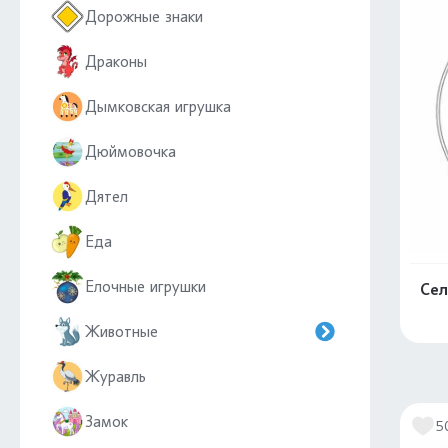
Дорожные знаки
Драконы
Дымковская игрушка
Дюймовочка
Дятел
Еда
Елочные игрушки
Сел
Животные
Журавль
Замок
5