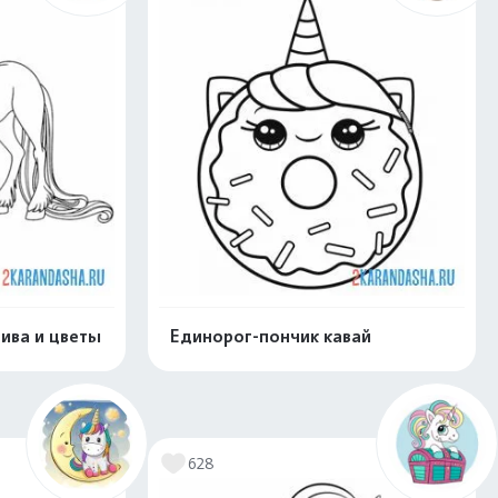
ива и цветы
Единорог-пончик кавай
скачать
Распечатать и скачать
628