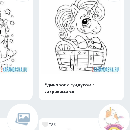
Единорог с сундуком с
сокровищами
скачать
Распечатать и скачать
788