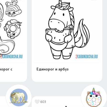
орог с
Единорог и арбуз
скачать
Распечатать и скачать
603