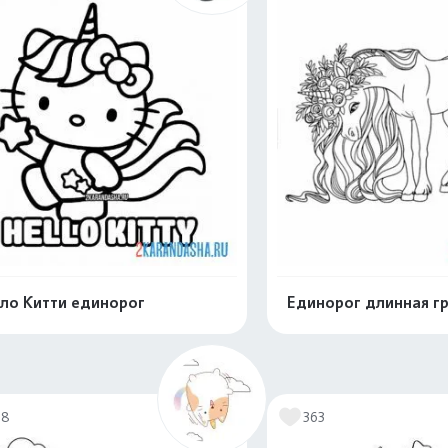
ло Китти единорог
Единорог длинная гр
Распечатать и скачать
Распечатать и 
78
363