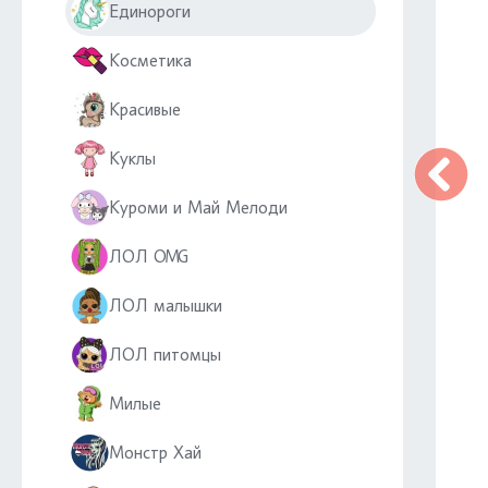
Единороги
Косметика
Красивые
Куклы
Куроми и Май Мелоди
ЛОЛ OMG
ЛОЛ малышки
ЛОЛ питомцы
Милые
Монстр Хай