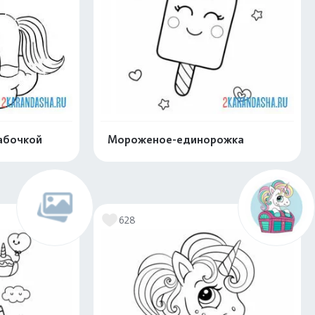
абочкой
Мороженое-единорожка
скачать
Распечатать и скачать
628