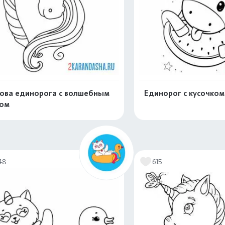
ова единорога с волшебным
Единорог с кусочком
гом
Распечатать и скачать
Распечатать и 
48
615