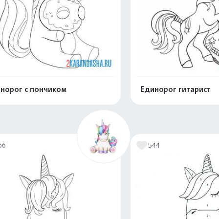
норог с пончиком
Единорог гитарист
Распечатать и скачать
Распечатать и 
66
544