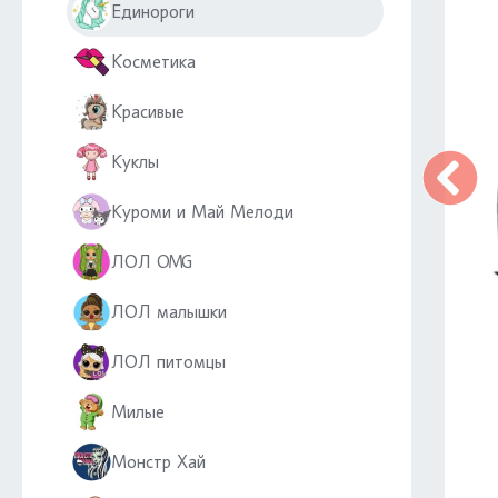
Единороги
Косметика
Красивые
Куклы
Куроми и Май Мелоди
ЛОЛ OMG
ЛОЛ малышки
ЛОЛ питомцы
Милые
Монстр Хай