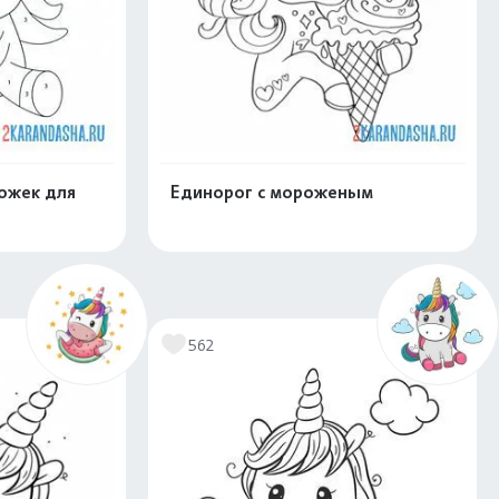
ожек для
Единорог с мороженым
скачать
Распечатать и скачать
562