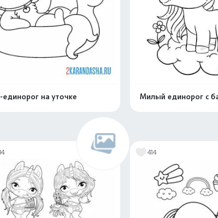
-единорог на уточке
Милый единорог с б
Распечатать и скачать
Распечатать и 
34
414