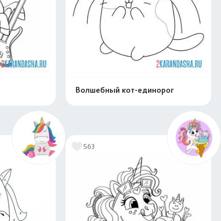
Волшебный кот-единорог
скачать
Распечатать и скачать
563