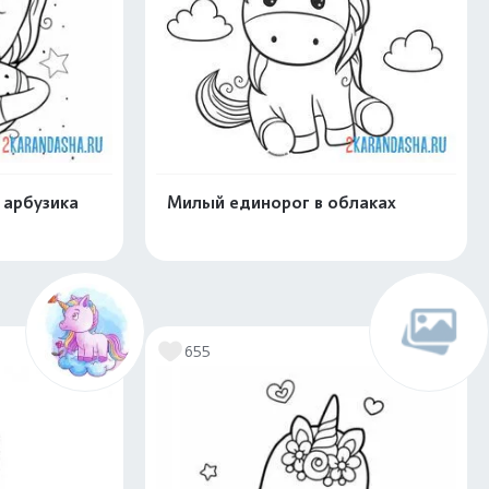
 арбузика
Милый единорог в облаках
скачать
Распечатать и скачать
655