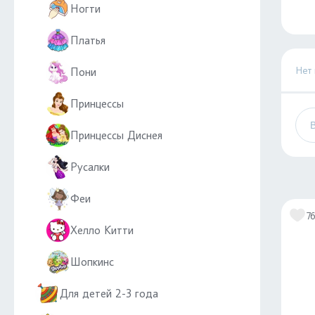
Ногти
Платья
Нет
Пони
Принцессы
Принцессы Диснея
Русалки
Феи
7
Хелло Китти
Шопкинс
Для детей 2-3 года