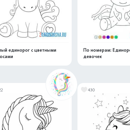
ый единорог с цветными
По номерам: Единор
осами
девочек
Распечатать и скачать
Распечатать и 
22
430