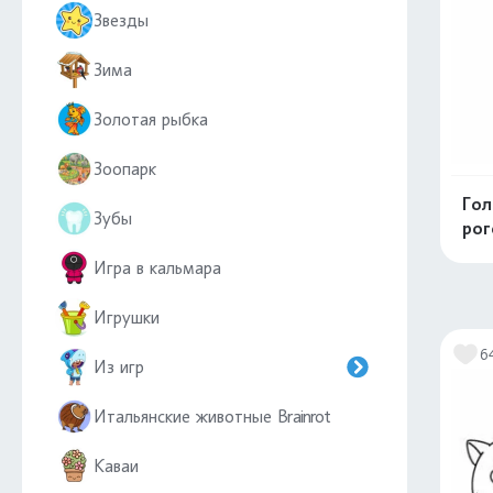
Звезды
Зима
Золотая рыбка
Зоопарк
Гол
Зубы
ро
Игра в кальмара
Игрушки
6
Из игр
Итальянские животные Brainrot
Каваи