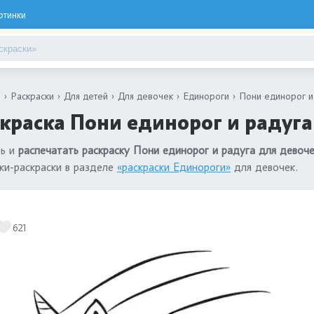
ртинки
я
Раскраски
Для детей
Для девочек
Единороги
Пони единорог и
краска Пони единорог и радуга
ть и
распечатать раскраску Пони единорог и радуга для девоч
ки-раскраски в разделе
«раскраски Единороги»
для девочек.
621