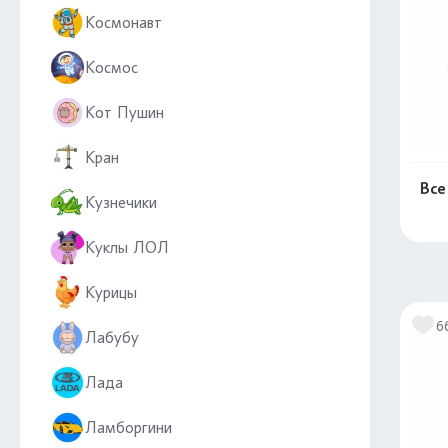
Космонавт
Космос
Кот Пушин
Кран
Все
Кузнечики
Куклы ЛОЛ
Курицы
6
Лабубу
Лада
Ламборгини