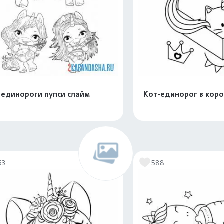
 единороги пупси слайм
Кот-единорог в кор
Распечатать и скачать
Распечатать и 
63
588