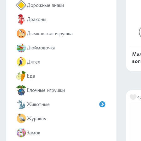
Дорожные знаки
Драконы
Дымковская игрушка
Дюймовочка
Мил
вол
Дятел
Еда
Елочные игрушки
4
Животные
Журавль
Замок