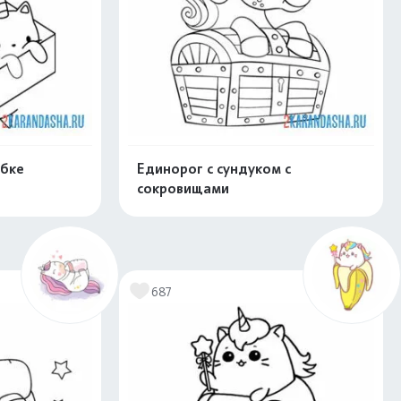
обке
Единорог с сундуком с
сокровищами
скачать
Распечатать и скачать
687