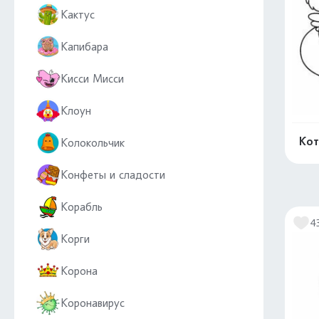
Кактус
Капибара
Кисси Мисси
Клоун
Кот
Колокольчик
Конфеты и сладости
Корабль
4
Корги
Корона
Коронавирус