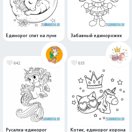
Единорог спит на луне
Забавный единорожек
642
633
Русалка-единорог
Котик, единорог корона