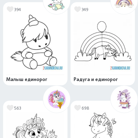
394
349
Малыш единорог
Радуга и единорог
563
698