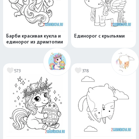
Барби красивая кукла и
Единорог с крыльями
единорог из дримтопии
573
378