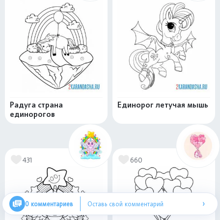
Радуга страна
Единорог летучая мышь
единорогов
431
660
›
0 комментариев
Оставь свой комментарий