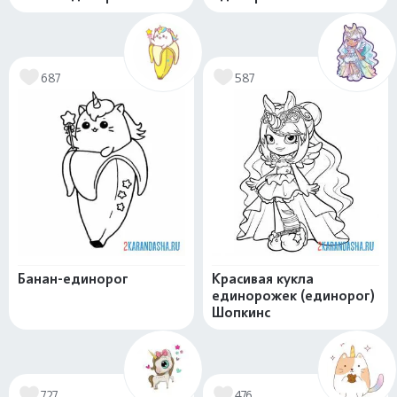
687
587
Банан-единорог
Красивая кукла
единорожек (единорог)
Шопкинс
727
476