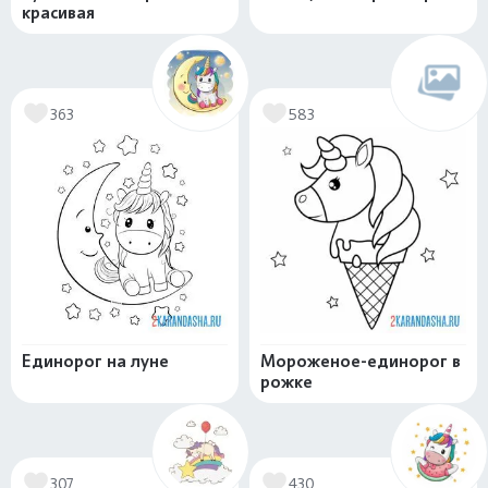
красивая
363
583
Единорог на луне
Мороженое-единорог в
рожке
307
430