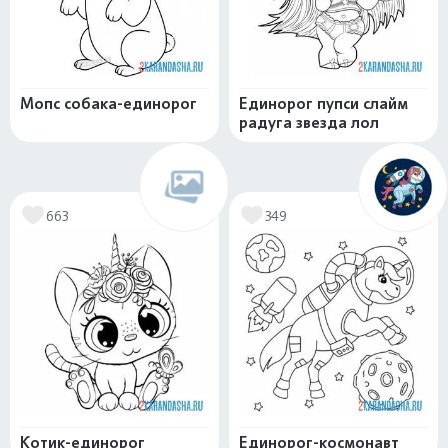
Мопс собака-единорог
Единорог пупси слайм
радуга звезда лол
663
349
Котик-единорог
Единорог-космонавт