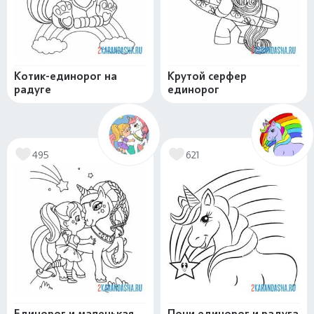
Котик-единорог на
Крутой серфер
радуге
единорог
495
621
Единорог и маленькая
Пони единорог и радуга