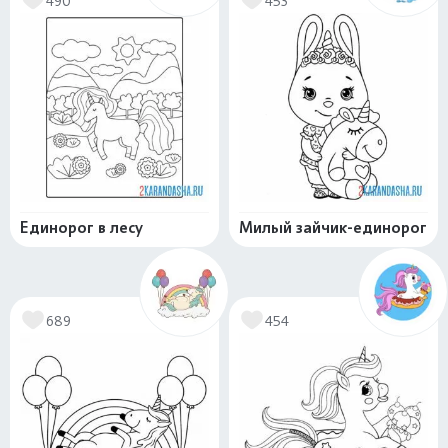
490
453
Единорог в лесу
Милый зайчик-единорог
689
454