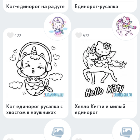
Кот-единорог на радуге
Единорог-русалка
422
572
Кот единорог русалка с
Хелло Китти и милый
хвостом в наушниках
единорог