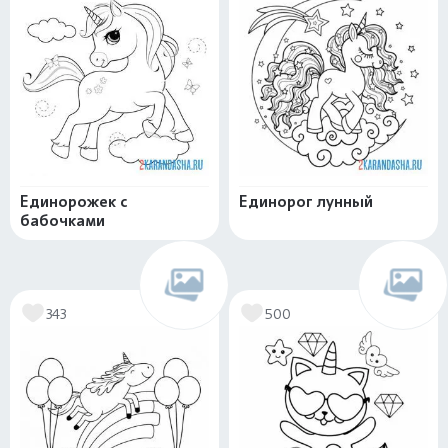
Единорожек с
Единорог лунный
бабочками
343
500