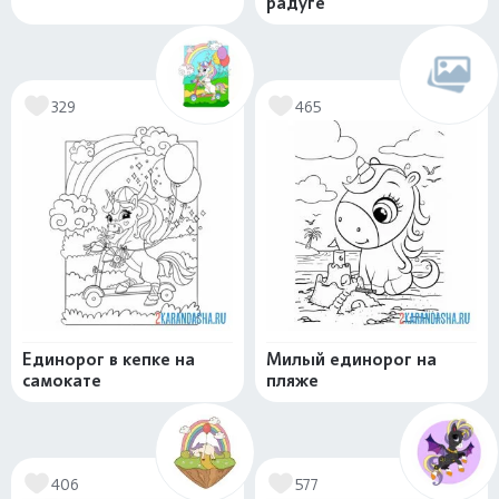
радуге
329
465
Единорог в кепке на
Милый единорог на
самокате
пляже
406
577