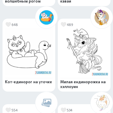
волшебным рогом
каваи
648
489
Кот-единорог на уточке
Милая ендинорожка на
хэллоуин
554
534