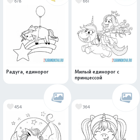
678
661
Радуга, единорог
Милый единорог с
принцессой
454
364