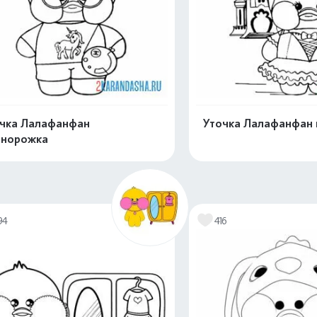
чка Лалафанфан
Уточка Лалафанфан 
инорожка
Распечатать и скачать
Распечатать и 
94
416