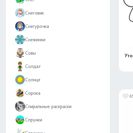
Снеговик
Снегурочка
Снежинки
Совы
Уто
Солдат
Солнце
Сорока
6
Спиральные раскраски
Спрунки