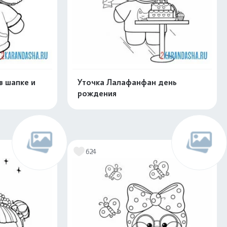
в шапке и
Уточка Лалафанфан день
рождения
скачать
Распечатать и скачать
624