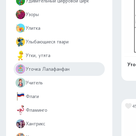
Удивительный цифровой цирк
Узоры
Улитка
Улыбающиеся твари
Утки, утята
Уто
Уточка Лалафанфан
Учитель
Флаги
4
Фламинго
Хантрикс