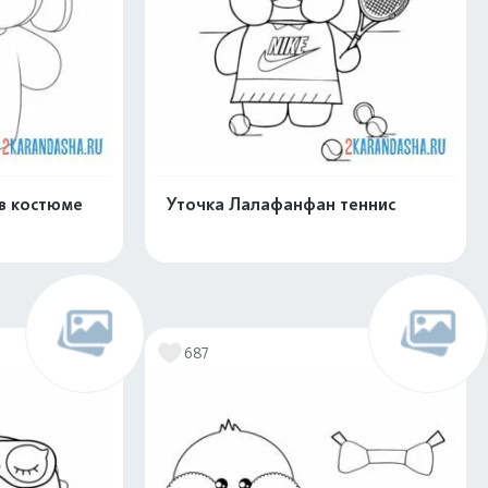
в костюме
Уточка Лалафанфан теннис
скачать
Распечатать и скачать
687