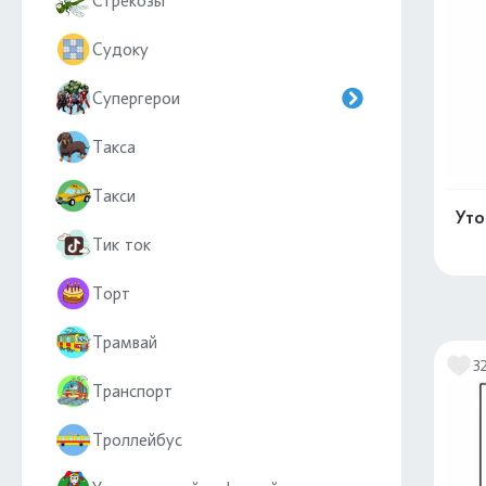
Стрекозы
Судоку
Супергерои
Такса
Такси
Уто
Тик ток
Торт
Трамвай
3
Транспорт
Троллейбус