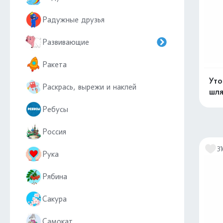
Радужные друзья
Развивающие
Ракета
Уто
Раскрась, вырежи и наклей
шл
Ребусы
Россия
31
Рука
Рябина
Сакура
Самокат