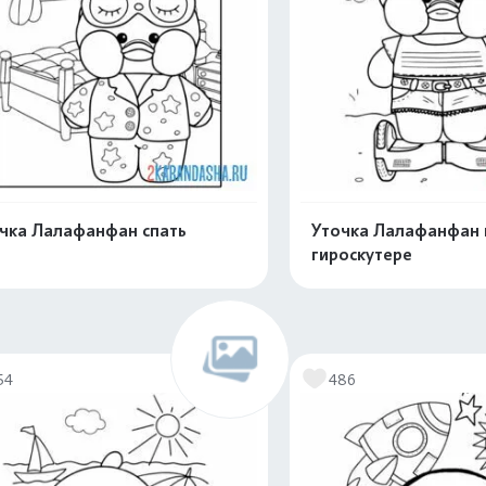
чка Лалафанфан спать
Уточка Лалафанфан 
гироскутере
Распечатать и скачать
Распечатать и 
54
486