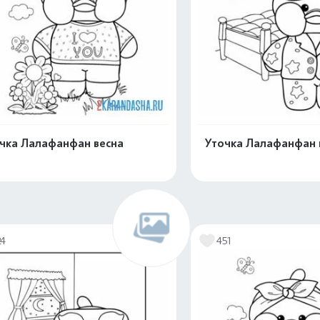
чка Лалафанфан весна
Уточка Лалафанфан
Распечатать и скачать
Распечатать и 
24
451