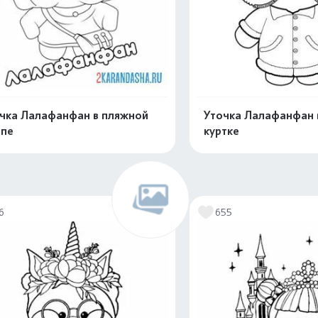
чка Лалафанфан в пляжной
Уточка Лалафанфан 
япе
куртке
Распечатать и скачать
Распечатать и 
6
655