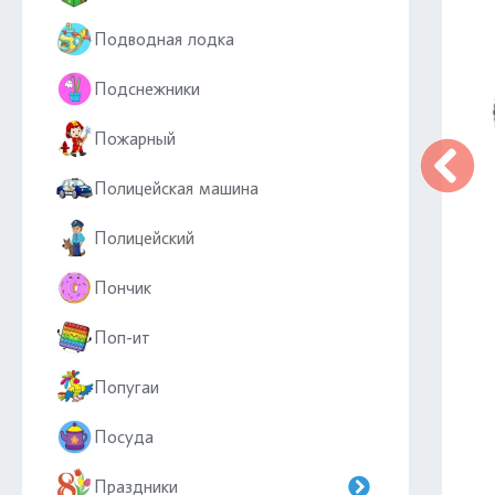
Подводная лодка
Подснежники
Пожарный
Полицейская машина
Полицейский
Пончик
Поп-ит
Попугаи
Посуда
Праздники