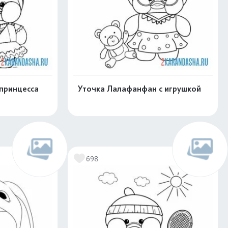
принцесса
Уточка Лалафанфан с игрушкой
скачать
Распечатать и скачать
698