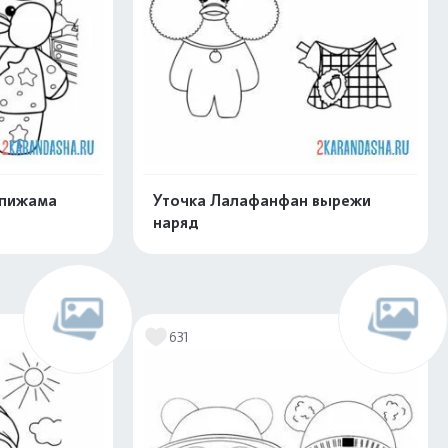
 пижама
Уточка Лалафанфан вырежи
наряд
скачать
Распечатать и скачать
631