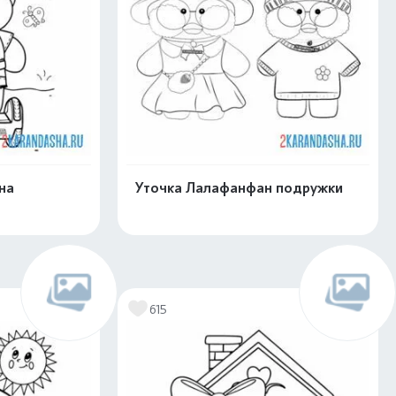
на
Уточка Лалафанфан подружки
скачать
Распечатать и скачать
615