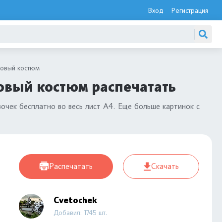
Вход
Регистрация
новый костюм
овый костюм распечатать
очек бесплатно во весь лист А4. Еще больше картинок с
Распечатать
Скачать
Cvetochek
Добавил: 1745 шт.