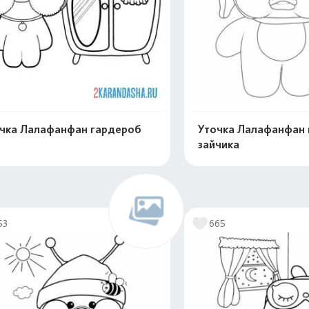
чка Лалафанфан гардероб
Уточка Лалафанфан 
зайчика
Распечатать и скачать
Распечатать и 
53
665