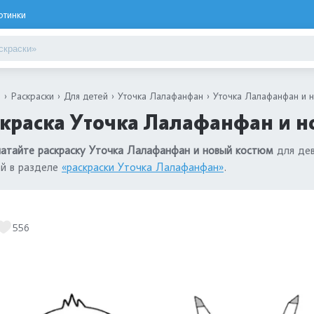
ртинки
я
Раскраски
Для детей
Уточка Лалафанфан
Уточка Лалафанфан и 
краска Уточка Лалафанфан и н
атайте раскраску Уточка Лалафанфан и новый костюм
для дев
й в разделе
«раскраски Уточка Лалафанфан»
.
556