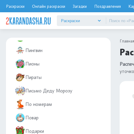
Раскраски
Онлайн раскраски
Загадки
Поздравления
Ка
ПДД
Пейзаж
Петух
Главна
Рас
Пингвин
Пионы
Распеч
уточко
Пираты
Письмо Деду Морозу
По номерам
Повар
Подарки