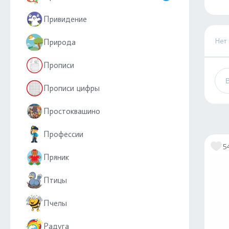
Привидение
Нет
Природа
Прописи
Прописи цифры
Простоквашино
Профессии
5
Пряник
Птицы
Пчелы
Радуга