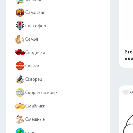
Самосвал
Светофор
Семья
Уто
Сердечки
ед
Сказки
Скворец
Скорая помощь
5
Смайлики
Смешные
Снег