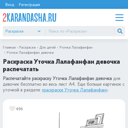
Вход
Регистрация
Главная
Раскраски
Для детей
Уточка Лалафанфан
Уточка Лалафанфан девочка
Раскраска Уточка Лалафанфан девочка
распечатать
Распечатайте раскраску Уточка Лалафанфан девочка
для
девочек бесплатно во весь лист А4. Еще больше картинок с
уточкой в разделе
«раскраски Уточка Лалафанфан»
.
496