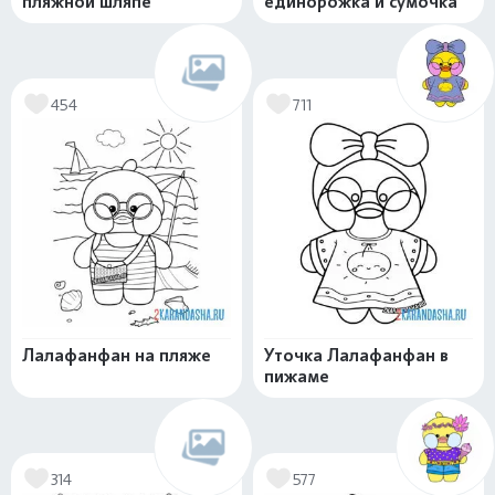
пляжной шляпе
единорожка и сумочка
454
711
Лалафанфан на пляже
Уточка Лалафанфан в
пижаме
314
577