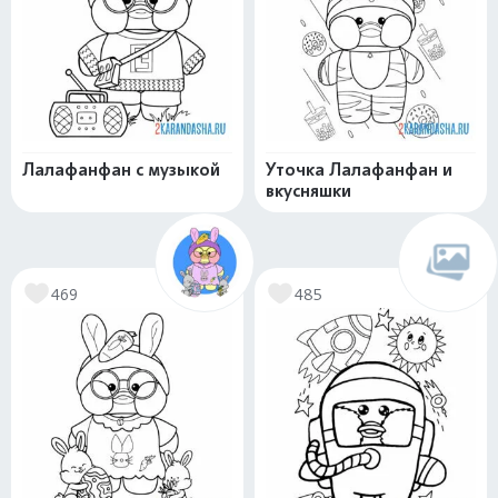
Лалафанфан с музыкой
Уточка Лалафанфан и
вкусняшки
469
485