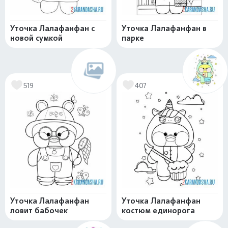
Уточка Лалафанфан с
Уточка Лалафанфан в
новой сумкой
парке
519
407
Уточка Лалафанфан
Уточка Лалафанфан
ловит бабочек
костюм единорога