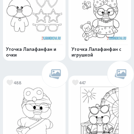
Уточка Лалафанфан и
Уточка Лалафанфан с
очки
игрушкой
488
447