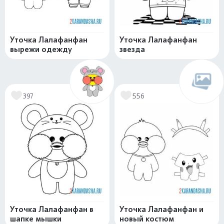
Уточка Лалафанфан
Уточка Лалафанфан
вырежи одежду
звезда
397
556
Уточка Лалафанфан в
Уточка Лалафанфан и
шапке мышки
новый костюм