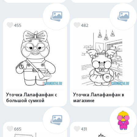
455
482
Уточка Лалафанфан с
Уточка Лалафанфан в
большой сумкой
магазине
665
431