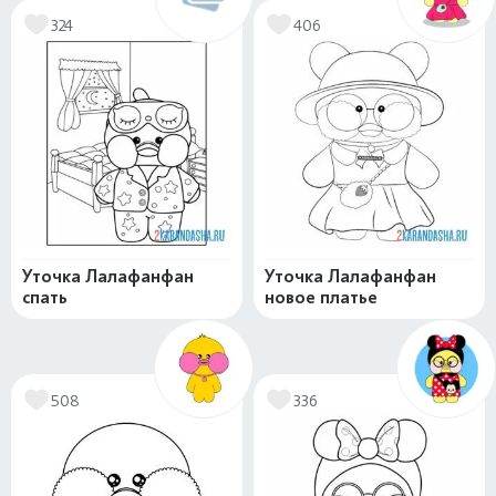
324
406
Уточка Лалафанфан
Уточка Лалафанфан
спать
новое платье
508
336