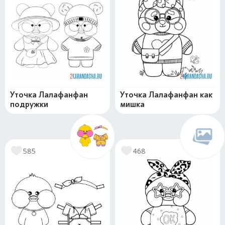
Уточка Лалафанфан
Уточка Лалафанфан как
подружки
мишка
585
468