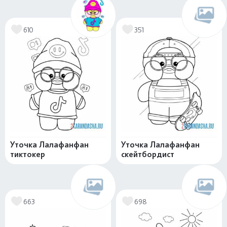
610
351
Уточка Лалафанфан
Уточка Лалафанфан
тиктокер
скейтбордист
663
698