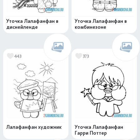
Уточка Лалафанфан в
Уточка Лалафанфан в
диснейленде
комбинезоне
443
373
Лалафанфан художник
Уточка Лалафанфан
Гарри Поттер