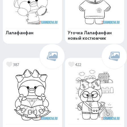
Лалафанфан
Уточка Лалафанфан
новый костюмчик
387
422