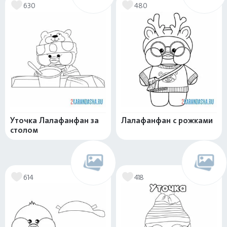
630
480
Уточка Лалафанфан за
Лалафанфан с рожками
столом
614
418