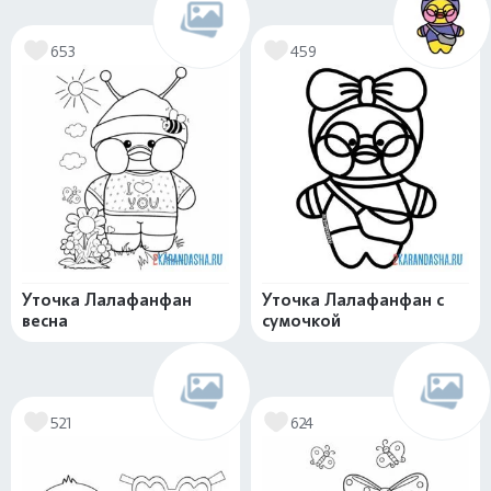
653
459
Уточка Лалафанфан
Уточка Лалафанфан с
весна
сумочкой
521
624