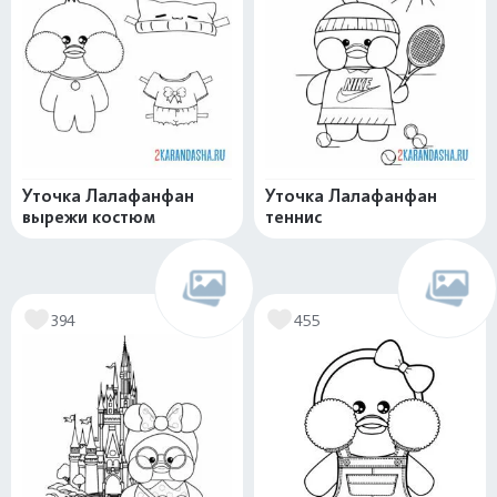
Уточка Лалафанфан
Уточка Лалафанфан
вырежи костюм
теннис
394
455