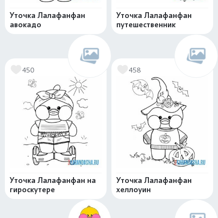
Уточка Лалафанфан
Уточка Лалафанфан
авокадо
путешественник
450
458
Уточка Лалафанфан на
Уточка Лалафанфан
гироскутере
хеллоуин