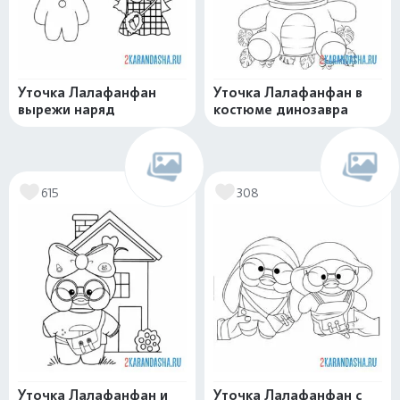
Уточка Лалафанфан
Уточка Лалафанфан в
вырежи наряд
костюме динозавра
615
308
Уточка Лалафанфан и
Уточка Лалафанфан с