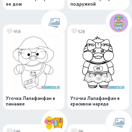
ее дом
подружкой
458
528
Уточка Лалафанфан в
Уточка Лалафанфан в
панамке
красивом наряде
594
316