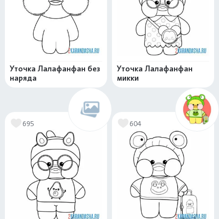
Уточка Лалафанфан без
Уточка Лалафанфан
наряда
микки
695
604