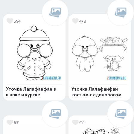
594
478
Уточка Лалафанфан в
Уточка Лалафанфан
шапке и куртке
костюм с единорогом
631
416