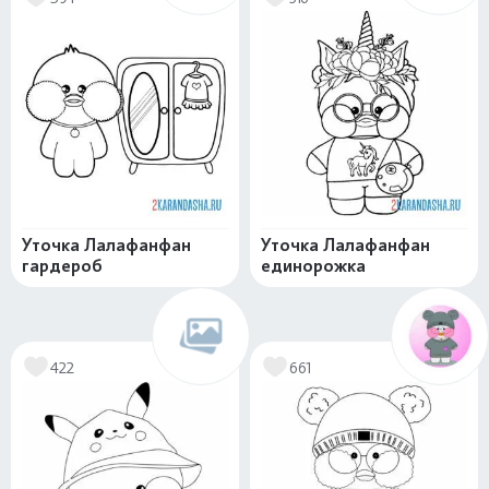
Уточка Лалафанфан
Уточка Лалафанфан
гардероб
единорожка
422
661