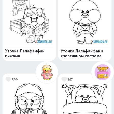
Уточка Лалафанфан
Уточка Лалафанфан в
пижама
спортивном костюме
599
367