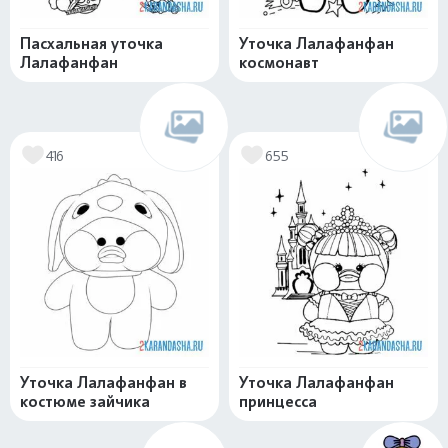
Пасхальная уточка
Уточка Лалафанфан
Лалафанфан
космонавт
416
655
Уточка Лалафанфан в
Уточка Лалафанфан
костюме зайчика
принцесса