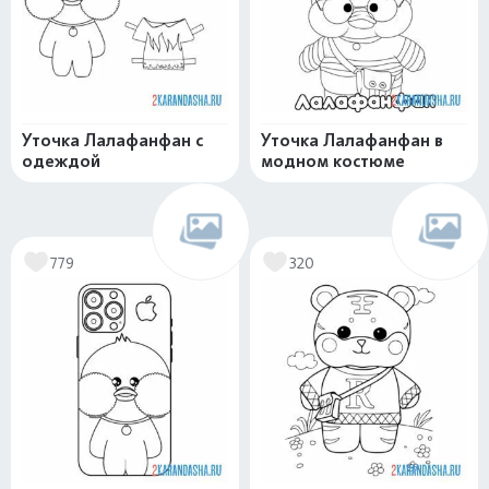
Уточка Лалафанфан с
Уточка Лалафанфан в
одеждой
модном костюме
779
320