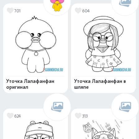
701
604
Уточка Лалафанфан
Уточка Лалафанфан в
оригинал
шляпе
624
313