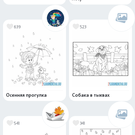
639
523
Осенняя прогулка
Собака в тыквах
541
341