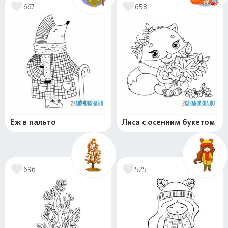
667
658
Еж в пальто
Лиса с осенним букетом
696
525