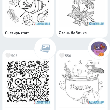
Снегирь спит
Осень бабочка
506
556