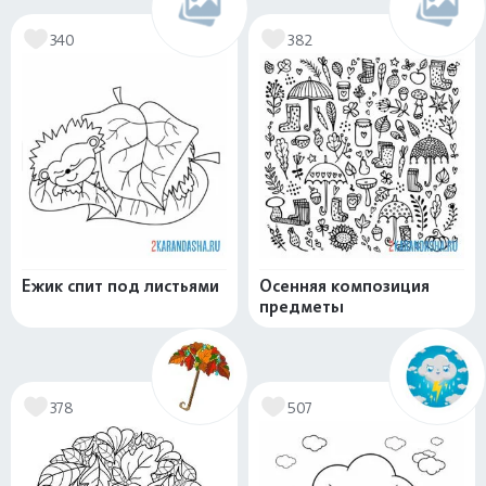
340
382
Ежик спит под листьями
Осенняя композиция
предметы
378
507