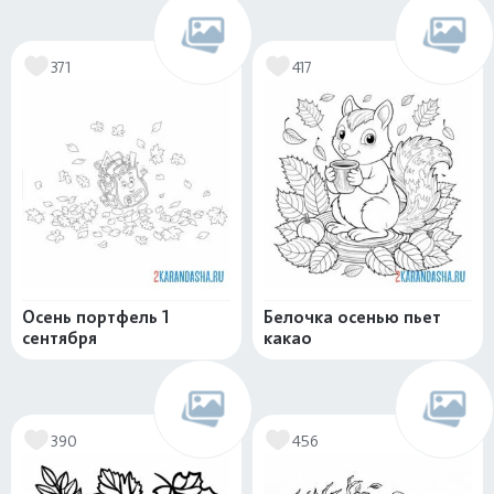
371
417
Осень портфель 1
Белочка осенью пьет
сентября
какао
390
456