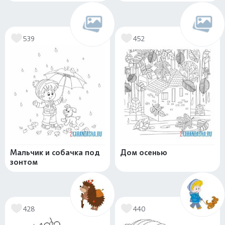
539
452
Мальчик и собачка под
Дом осенью
зонтом
428
440