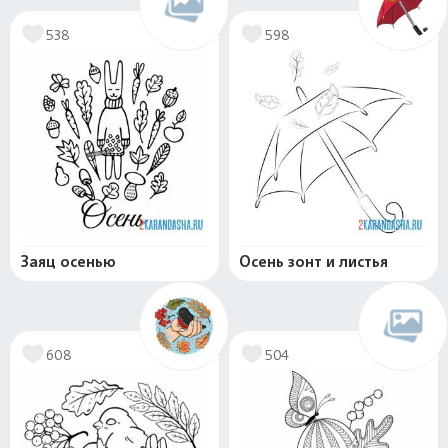
538
598
Заяц осенью
Осень зонт и листья
608
504