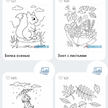
527
426
Белка осенью
Зонт с листьями
665
621