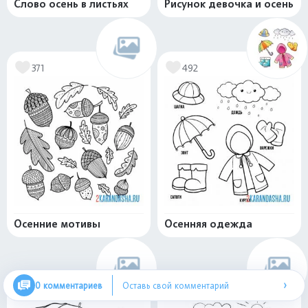
Слово осень в листьях
Рисунок девочка и осень
371
492
Осенние мотивы
Осенняя одежда
›
0 комментариев
Оставь свой комментарий
499
576