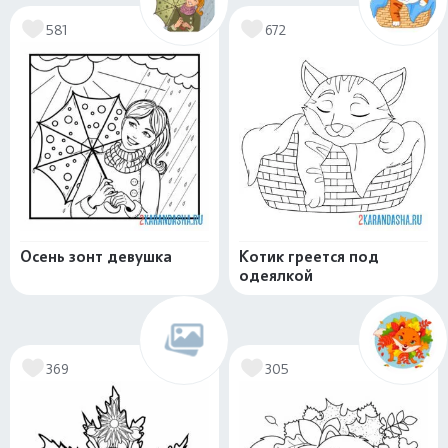
581
672
Осень зонт девушка
Котик греется под
одеялкой
369
305