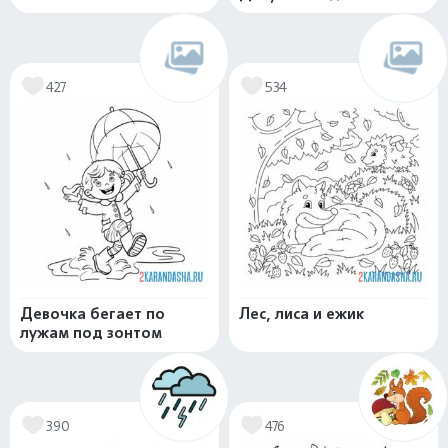
427
534
Девочка бегает по
Лес, лиса и ежик
лужам под зонтом
390
476