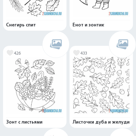
Снегирь спит
Енот и зонтик
426
433
Зонт с листьями
Листочки дуба и желуди