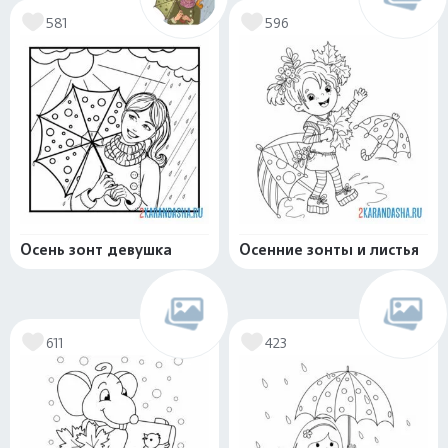
581
596
Осень зонт девушка
Осенние зонты и листья
611
423