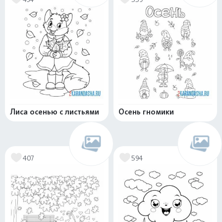
Лиса осенью с листьями
Осень гномики
407
594