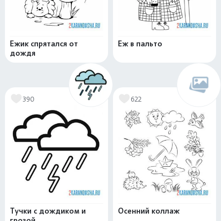
Ежик спрятался от
Еж в пальто
дождя
390
622
Тучки с дождиком и
Осенний коллаж
грозой