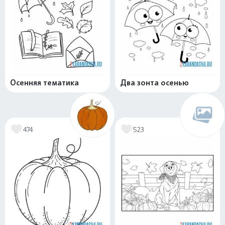
Осенняя тематика
Два зонта осенью
474
523