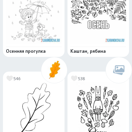
Осенняя прогулка
Каштан, рябина
546
538