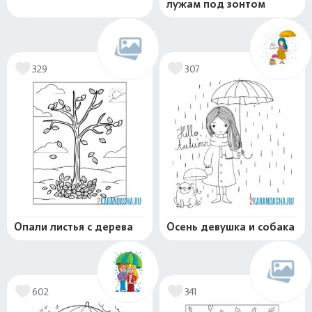
лужам под зонтом
329
307
Опали листья с дерева
Осень девушка и собака
602
341