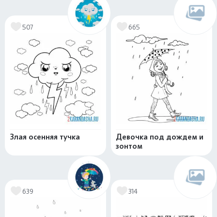
507
665
Злая осенняя тучка
Девочка под дождем и
зонтом
639
314