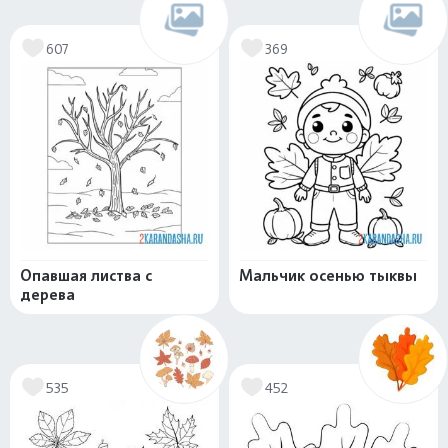
607
369
Опавшая листва с
Мальчик осенью тыквы
дерева
535
452