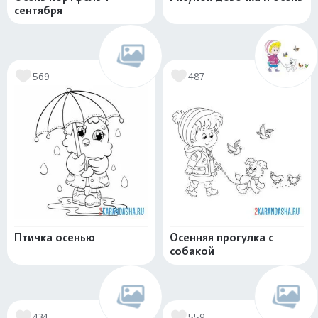
сентября
569
487
Птичка осенью
Осенняя прогулка с
собакой
434
559