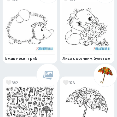
Ежик несет гриб
Лиса с осенним букетом
382
378