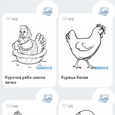
456
478
Курочка ряба снясла
Курица белая
яичко
546
515