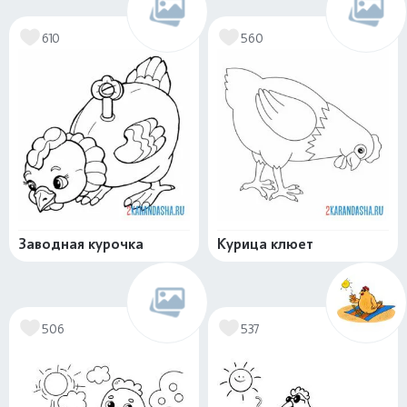
610
560
Заводная курочка
Курица клюет
506
537