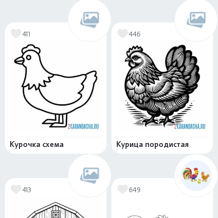
411
446
Курочка схема
Курица породистая
413
649