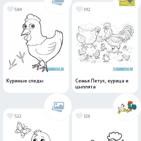
584
392
Куриные следы
Семья Петух, курица и
цыплята
522
326