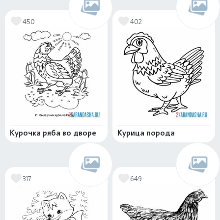
450
402
Курочка ряба во дворе
Курица порода
317
649