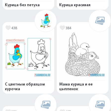
Курица без петуха
Курица красивая
438
384
С цветным образцом
Мама курица и ее
курочка
цыпленок