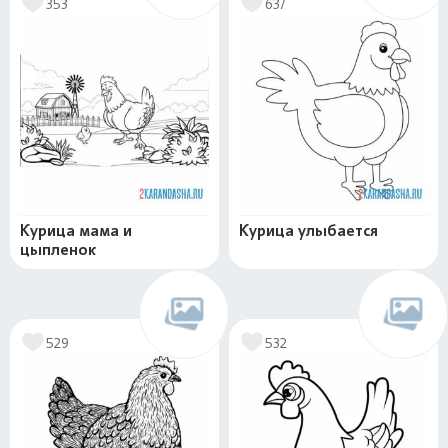
353
637
Курица мама и
Курица улыбается
цыпленок
529
532