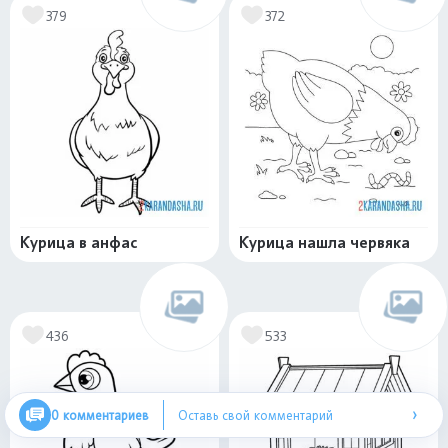
379
372
Курица в анфас
Курица нашла червяка
436
533
›
0 комментариев
Оставь свой комментарий