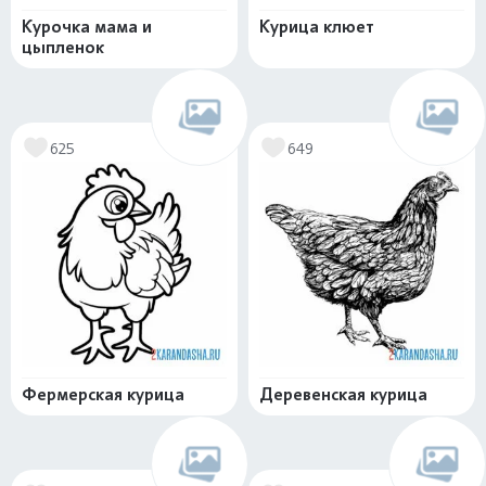
Курочка мама и
Курица клюет
цыпленок
625
649
Фермерская курица
Деревенская курица