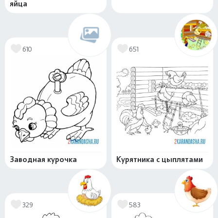
яйца
610
651
Заводная курочка
Курятника с цыплятами
329
583