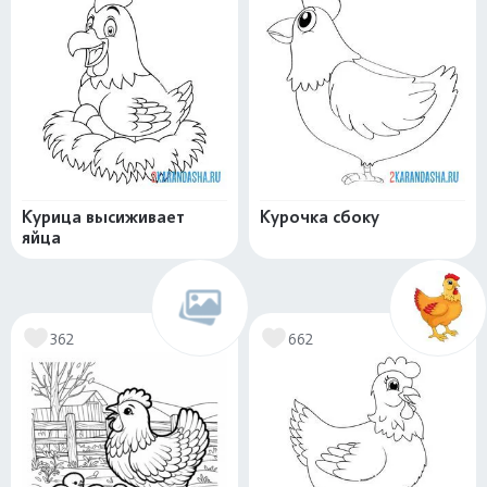
Курица высиживает
Курочка сбоку
яйца
362
662