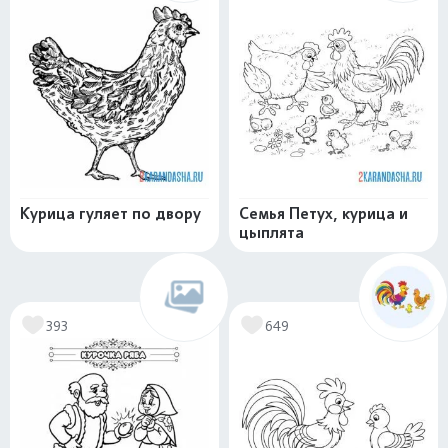
Курица гуляет по двору
Семья Петух, курица и
цыплята
393
649