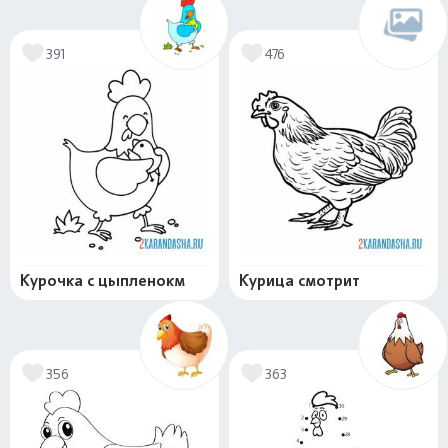
391
476
Курочка с цыпленокм
Курица смотрит
356
363