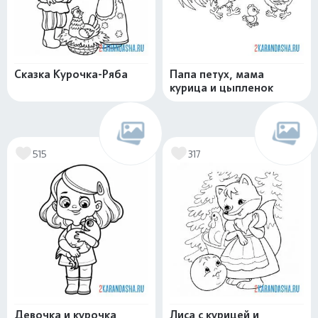
Сказка Курочка-Ряба
Папа петух, мама
курица и цыпленок
515
317
Девочка и курочка
Лиса с курицей и