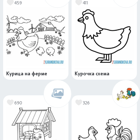
459
411
Курица на ферме
Курочка схема
690
326