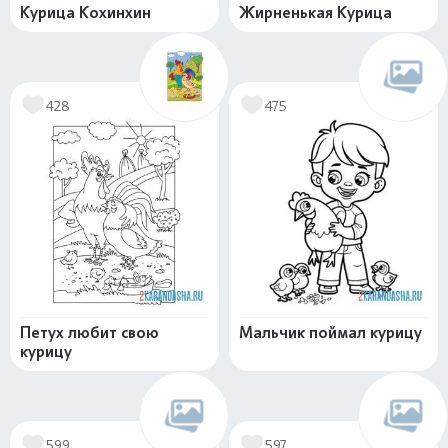
Курица Кохинхин
Жирненькая Курица
428
475
Петух любит свою
Мальчик поймал курицу
курицу
599
597