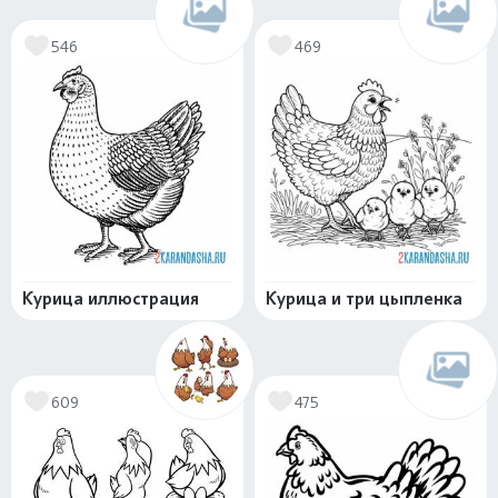
546
469
Курица иллюстрация
Курица и три цыпленка
609
475