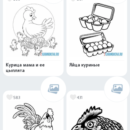
Курица мама и ее
Яйца куриные
цыплята
583
431