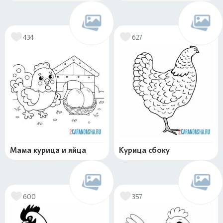
434
627
Мама курица и яйца
Курица сбоку
600
357