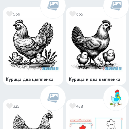
566
665
Курица два цыпленка
Курица и два цыпленка
325
438