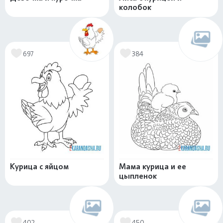
колобок
697
384
Курица с яйцом
Мама курица и ее
цыпленок
402
450