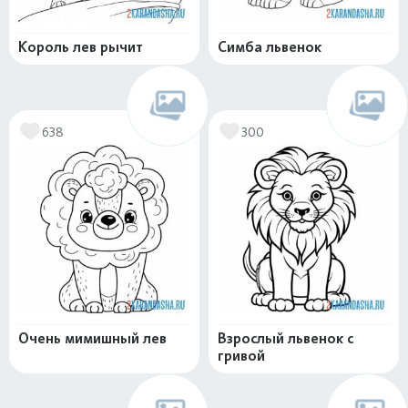
Король лев рычит
Симба львенок
638
300
Очень мимишный лев
Взрослый львенок с
гривой