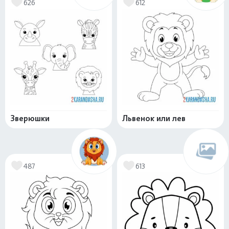
626
612
Зверюшки
Львенок или лев
487
613