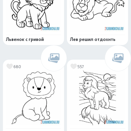
Львенок с гривой
Лев решил отдохнть
680
557