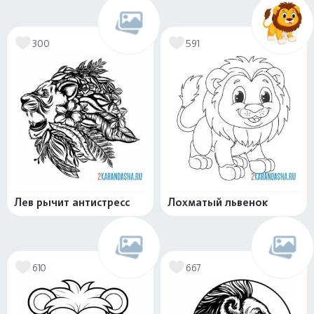
300
591
Лев рычит антистресс
Лохматый львенок
610
667