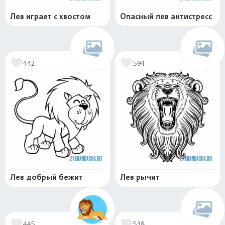
Лев играет с хвостом
Опасный лев антистресс
442
594
Лев добрый бежит
Лев рычит
445
538