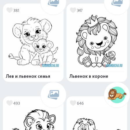
381
347
Лев и львенок семья
Львенок в короне
493
646