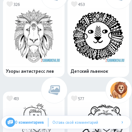
326
453
Узоры антистресс лев
Детский львенок
413
577
›
0 комментариев
Оставь свой комментарий