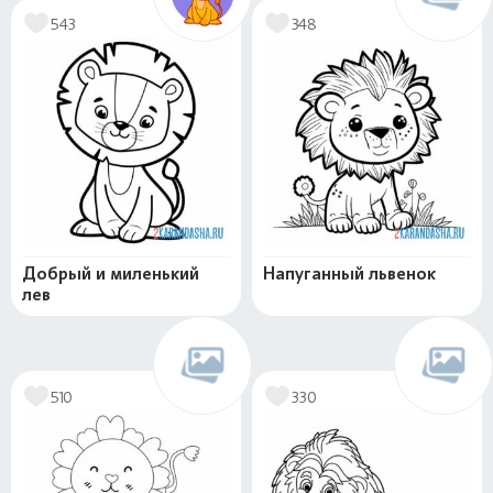
543
348
Добрый и миленький
Напуганный львенок
лев
510
330