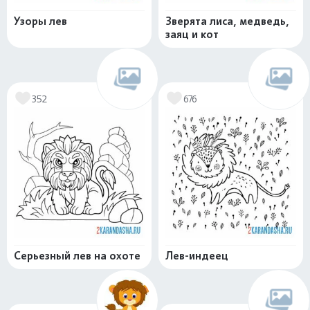
Узоры лев
Зверята лиса, медведь,
заяц и кот
352
676
Серьезный лев на охоте
Лев-индеец