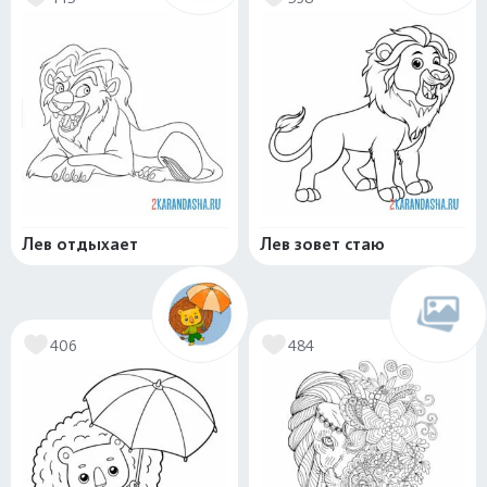
Лев отдыхает
Лев зовет стаю
406
484