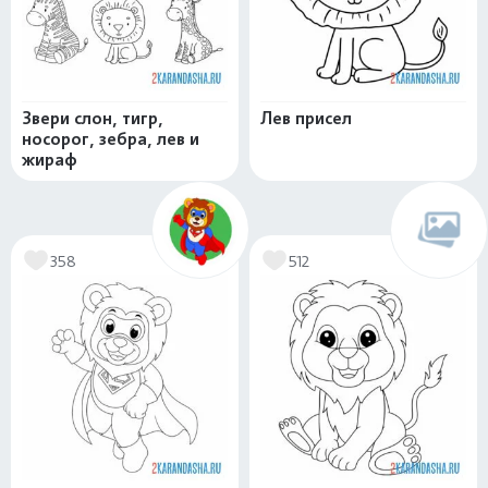
Звери слон, тигр,
Лев присел
носорог, зебра, лев и
жираф
358
512