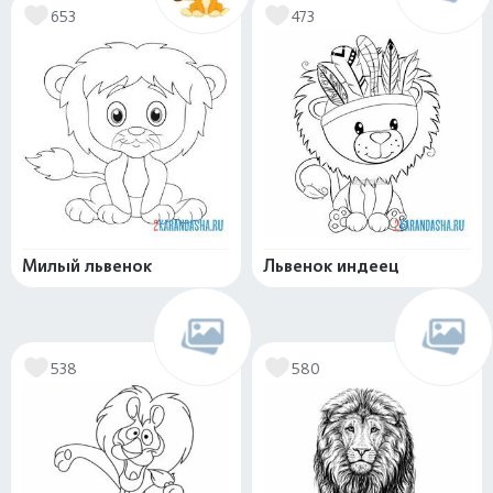
653
473
Милый львенок
Львенок индеец
538
580