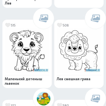
Лев
515
508
Маленький детеныш
Лев смешная грива
львенок
322
580