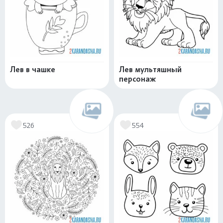
Лев в чашке
Лев мультяшный
персонаж
526
554