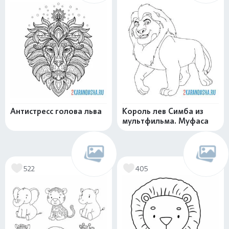
Антистресс голова льва
Король лев Симба из
мультфильма. Муфаса
522
405