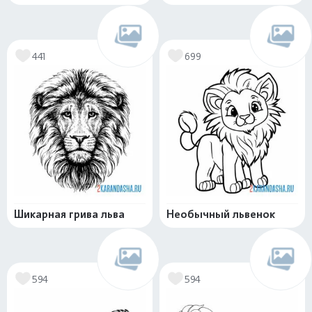
441
699
Шикарная грива льва
Необычный львенок
594
594