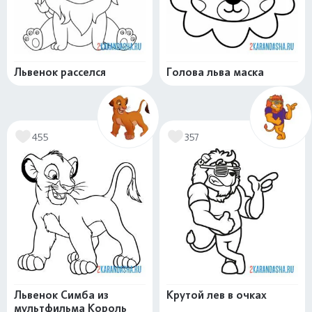
Львенок расселся
Голова льва маска
455
357
Львенок Симба из
Крутой лев в очках
мультфильма Король