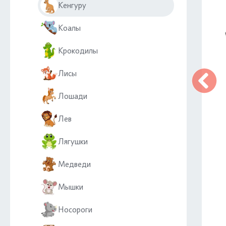
Кенгуру
Коалы
Крокодилы
Лисы
Лошади
Лев
Лягушки
Медведи
Мышки
Носороги