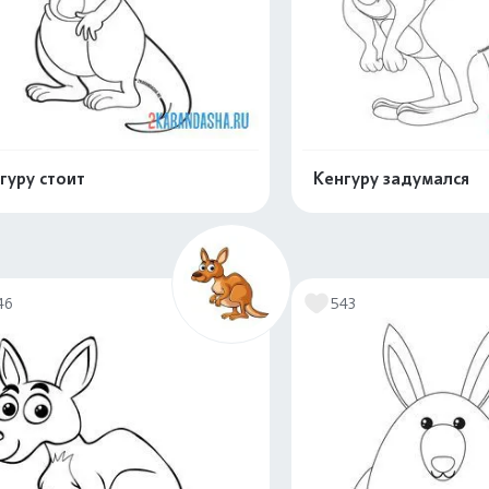
гуру стоит
Кенгуру задумался
Распечатать и скачать
Распечатать и 
46
543