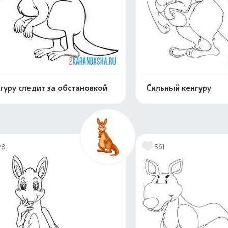
гуру следит за обстановкой
Сильный кенгуру
Распечатать и скачать
Распечатать и 
28
561