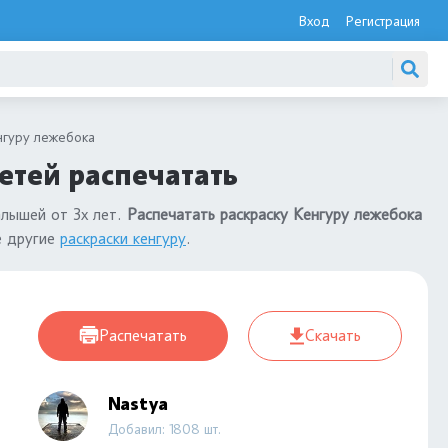
Вход
Регистрация
нгуру лежебока
етей распечатать
алышей от 3х лет.
Распечатать раскраску Кенгуру лежебока
е другие
раскраски кенгуру
.
Распечатать
Скачать
Nastya
Добавил: 1808 шт.