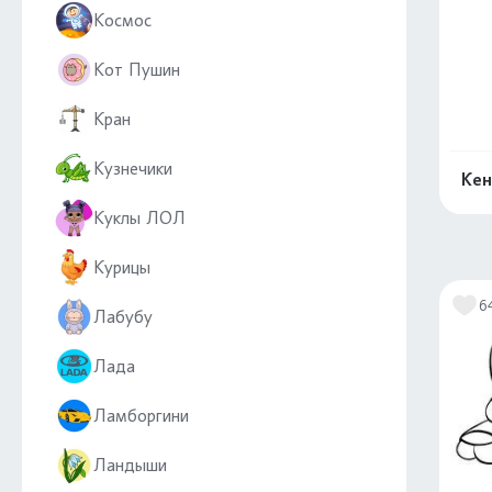
Космос
Кот Пушин
Кран
Кузнечики
Кен
Куклы ЛОЛ
Курицы
6
Лабубу
Лада
Ламборгини
Ландыши