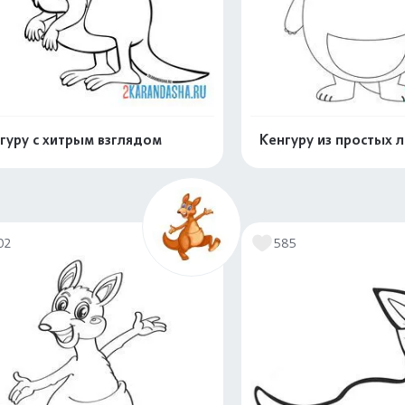
гуру с хитрым взглядом
Кенгуру из простых 
Распечатать и скачать
Распечатать и 
02
585