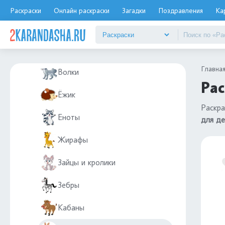
Белки
Раскраски
Онлайн раскраски
Загадки
Поздравления
Ка
Бобры
Верблюды
Главна
Волки
Рас
Ёжик
Раскра
Еноты
для де
Жирафы
Зайцы и кролики
Зебры
Кабаны