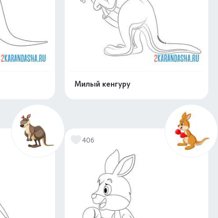
Милый кенгуру
скачать
Распечатать и скачать
406