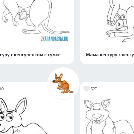
гуру с кенгуренком в сумке
Мама кенгуру с кенг
Распечатать и скачать
Распечатать и 
90
527