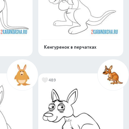
Кенгуренок в перчатках
скачать
Распечатать и скачать
489