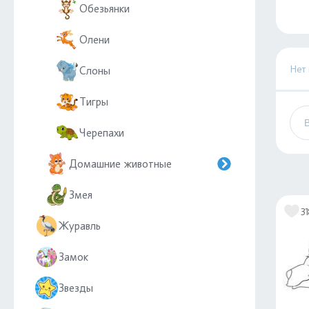
Обезьянки
Олени
Нет
Слоны
Тигры
Черепахи
Домашние животные
Змея
3
Журавль
Замок
Звезды