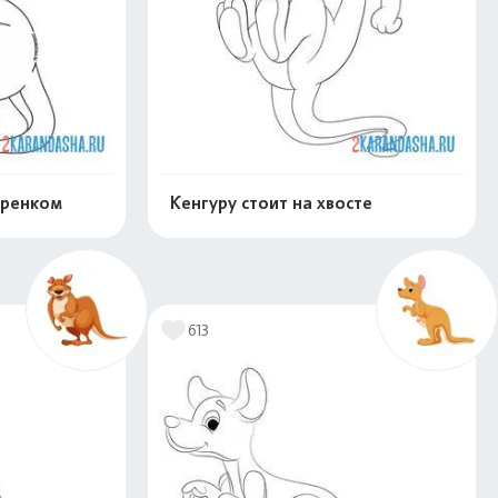
уренком
Кенгуру стоит на хвосте
скачать
Распечатать и скачать
613