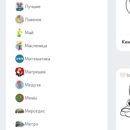
Лучшие
Львенок
Май
Кен
Масленица
Математика
Матрешки
5
Медуза
Мемы
Мерседес
Метро