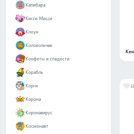
Капибара
Кисси Мисси
Клоун
Колокольчик
Кен
Конфеты и сладости
Корабль
Корги
3
Корона
Коронавирус
Космонавт