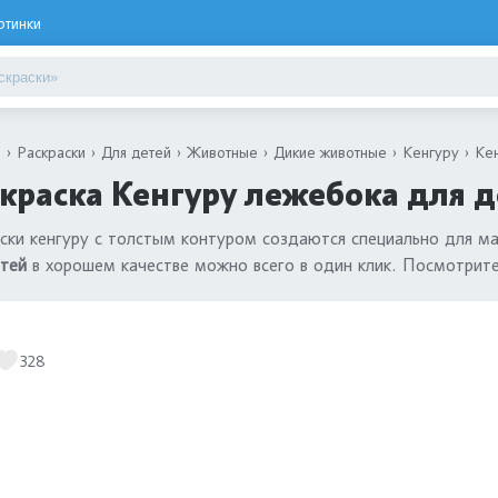
ртинки
я
Раскраски
Для детей
Животные
Дикие животные
Кенгуру
Ке
краска Кенгуру лежебока для д
ски кенгуру с толстым контуром создаются специально для м
тей
в хорошем качестве можно всего в один клик. Посмотрит
328