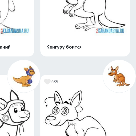
линий
Кенгуру боится
скачать
Распечатать и скачать
635