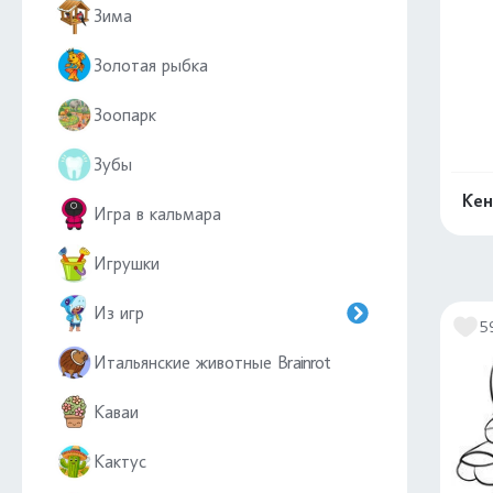
Зима
Золотая рыбка
Зоопарк
Зубы
Кен
Игра в кальмара
Игрушки
Из игр
5
Итальянские животные Brainrot
Каваи
Кактус