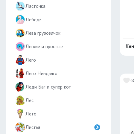
Ласточка
Лебедь
Лева грузовичок
Кен
Легкие и простые
Лего
Лего Ниндзяго
6
Леди Баг и супер кот
Лес
Лето
Листья