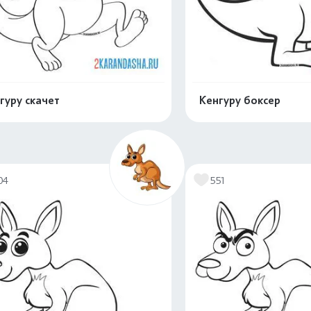
гуру скачет
Кенгуру боксер
Распечатать и скачать
Распечатать и 
04
551