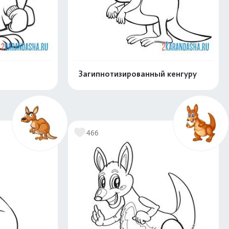
Загипнотизированный кенгуру
скачать
Распечатать и скачать
466