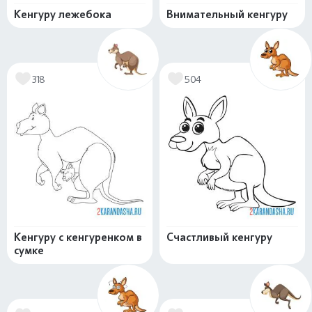
Кенгуру лежебока
Внимательный кенгуру
318
504
Кенгуру с кенгуренком в
Счастливый кенгуру
сумке