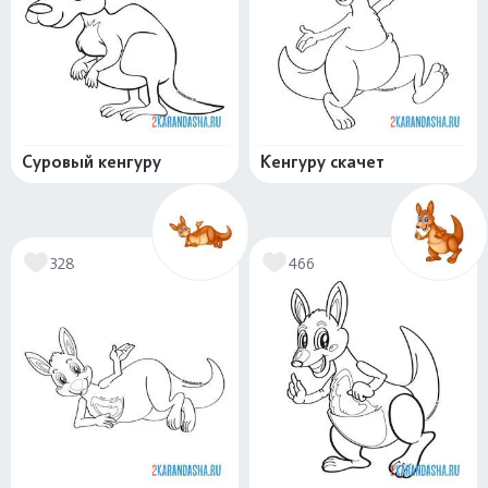
Суровый кенгуру
Кенгуру скачет
328
466