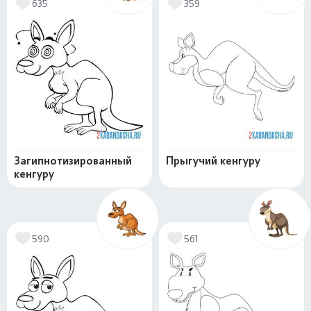
635
359
Загипнотизированный
Прыгучий кенгуру
кенгуру
590
561