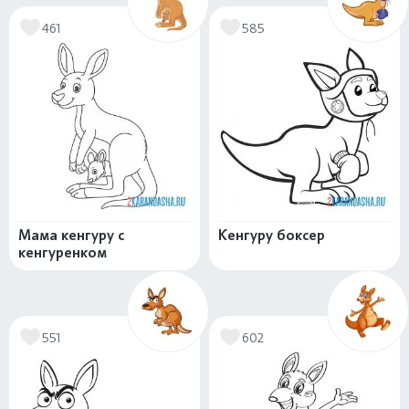
461
585
Мама кенгуру с
Кенгуру боксер
кенгуренком
551
602