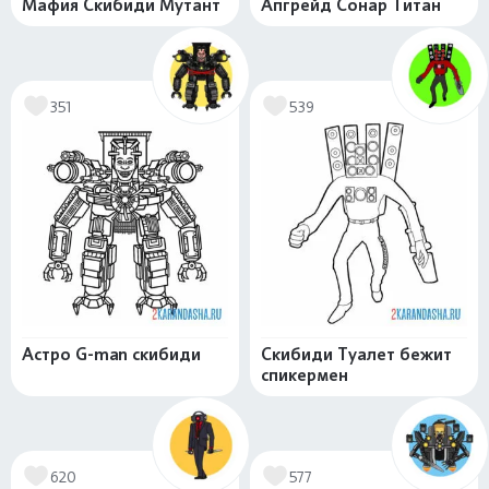
Мафия Скибиди Мутант
Апгрейд Сонар Титан
351
539
Астро G-man скибиди
Скибиди Туалет бежит
спикермен
620
577