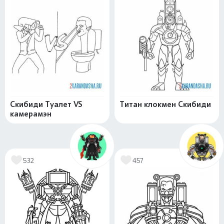
Скибиди Туалет VS
Титан клокмен Скибиди
камерамэн
532
457