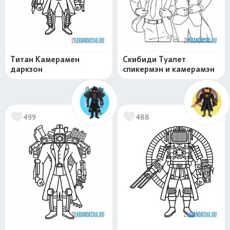
Титан Камерамен
Скибиди Туалет
даркзон
спикермэн и камерамэн
499
488