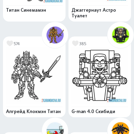
Титан Синемамэн
Джаггернаут Астро
Туалет
574
385
Апгрейд Клокмэн Титан
G-man 4.0 Скибиди