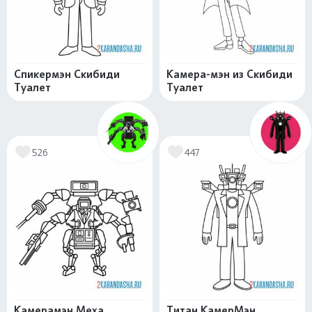
Спикермэн Скибиди
Камера-мэн из Скибиди
Туалет
Туалет
526
447
Камерамэн Меха
Титан КамерМэн