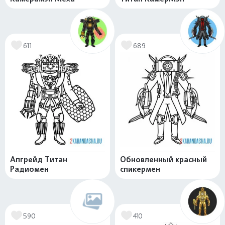
611
689
Апгрейд Титан
Обновленный красный
Радиомен
спикермен
590
410