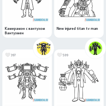
Камерамэн с вантузом
New injured titan tv man
Вантузмен
397
599