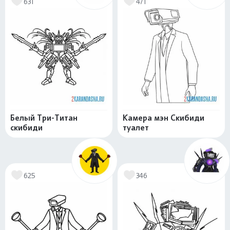
631
471
Белый Три-Титан
Камера мэн Скибиди
скибиди
туалет
625
346