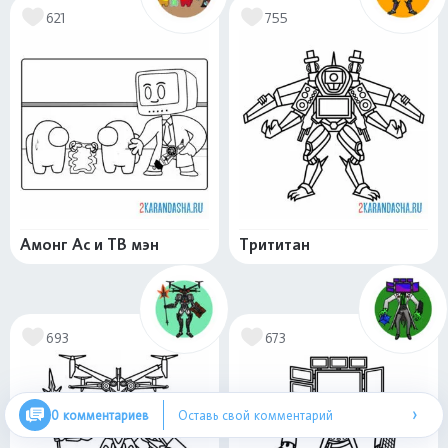
621
755
Амонг Ас и ТВ мэн
Трититан
693
673
›
0 комментариев
Оставь свой комментарий