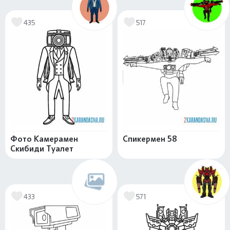
435
517
Фото Камерамен
Спикермен 58
Скибиди Туалет
433
571