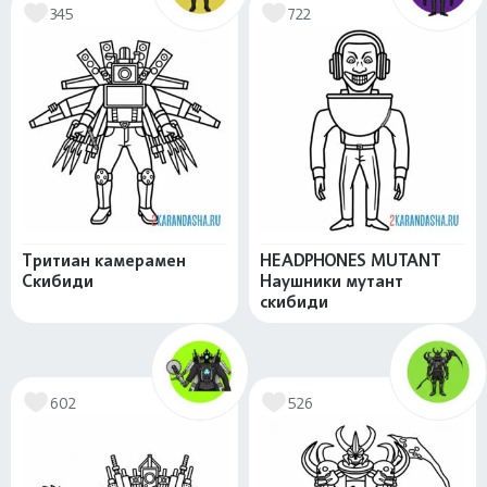
345
722
Тритиан камерамен
HEADPHONES MUTANT
Скибиди
Наушники мутант
скибиди
602
526