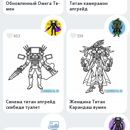
Обновленный Омега Тв-
Титан камерамэн
мен
апгрейд
453
339
Синема титан апгрейд
Женщина Титан
скибиди туалет
Карандаш вумен