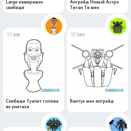
Large камерамэн
Апгрейд Новый Астро
скибиди
Титан Тв мен
636
560
Скибиди Туалет голова
Вантуз мэн апгрейд
из унитаза