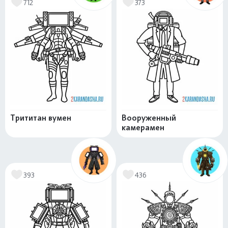
712
373
Трититан вумен
Вооруженный
камерамен
393
436