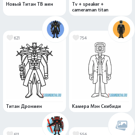
Новый Титан ТВ мен
Tv + speaker +
cameraman titan
621
754
Титан Дронмен
Камера Мэн Скибиди
611
556