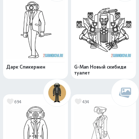
Дарк Спикермен
G-Man Новый скибиди
туалет
694
434