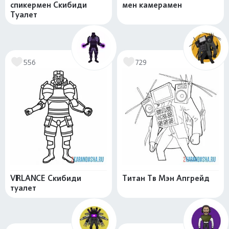
спикермен Скибиди
мен камерамен
Туалет
556
729
VIRLANCE Скибиди
Титан Тв Мэн Апгрейд
туалет