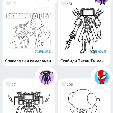
421
451
Спикермэн и камерамэн
Скибиди Титан Тв-мен
621
706