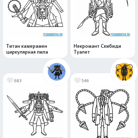
Титан камерамен
Некромант Скибиди
циркулярная пила
Туалет
683
546