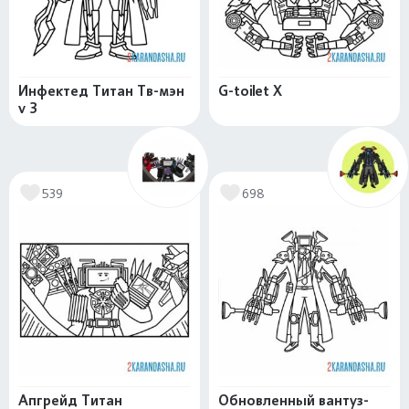
Инфектед Титан Тв-мэн
G-toilet X
v 3
539
698
Апгрейд Титан
Обновленный вантуз-