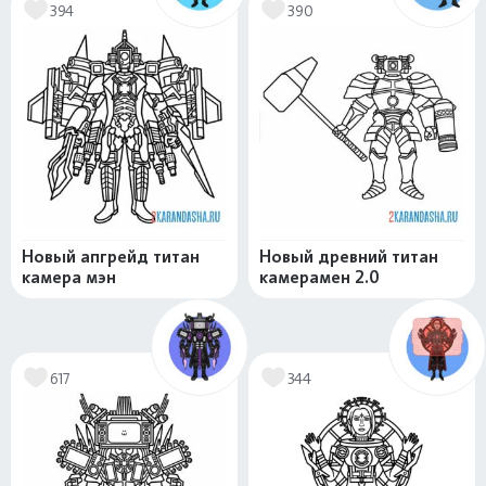
394
390
Новый апгрейд титан
Новый древний титан
камера мэн
камерамен 2.0
617
344