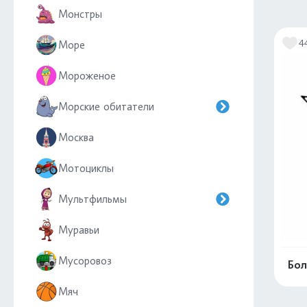
Монстры
4
Море
Мороженое
Морские обитатели
Москва
Мотоциклы
Мультфильмы
Муравьи
Мусоровоз
Бол
Мяч