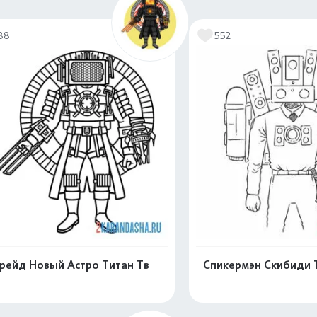
Распечатать и скачать
Распечатать и 
88
552
рейд Новый Астро Титан Тв
Спикермэн Скибиди 
н