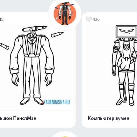
Распечатать и скачать
Распечатать и 
45
436
ьшой ПенслМэн
Компьютер вумен