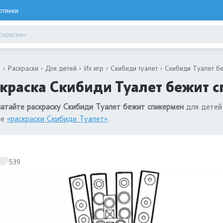
ртинки
я
Раскраски
Для детей
Из игр
Скибиди туалет
Скибиди Туалет б
краска Скибиди Туалет бежит с
атайте раскраску Скибиди Туалет бежит спикермен
для детей 
ле
«раскраски Скибиди Туалет»
.
539