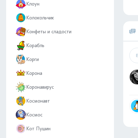
Клоун
Колокольчик
Конфеты и сладости
Корабль
Корги
Корона
Коронавирус
Космонавт
Космос
Кот Пушин