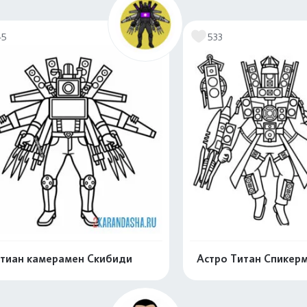
Распечатать и скачать
Распечатать и 
45
533
тиан камерамен Скибиди
Астро Титан Спикерм
Распечатать и скачать
Распечатать и 