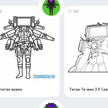
12
702
титан вумен
Титан Тв-мен 3.0 Ск
Распечатать и скачать
Распечатать и 