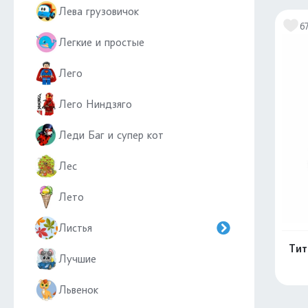
Лева грузовичок
6
Легкие и простые
Лего
Лего Ниндзяго
Леди Баг и супер кот
Лес
Лето
Листья
Тит
Лучшие
Львенок