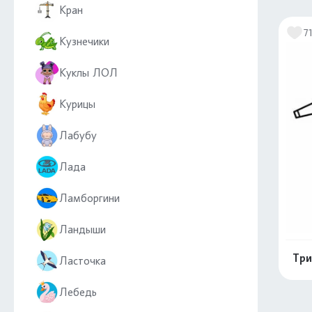
Кран
7
Кузнечики
Куклы ЛОЛ
Курицы
Лабубу
Лада
Ламборгини
Ландыши
Три
Ласточка
Лебедь