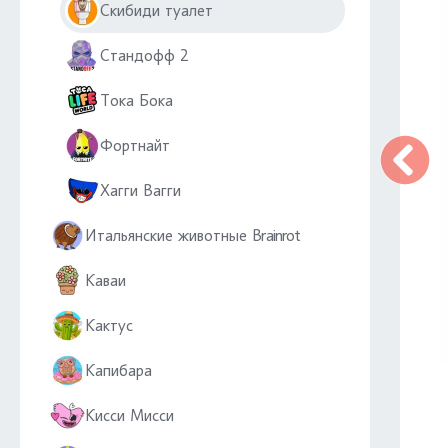
Скибиди туалет
Стандофф 2
Тока Бока
Фортнайт
Хагги Вагги
Итальянские животные Brainrot
Каваи
Кактус
Капибара
Кисси Мисси