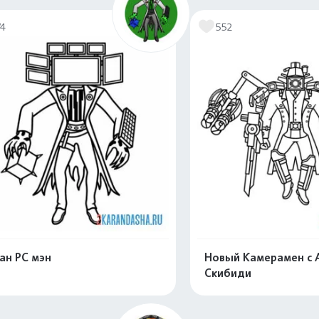
74
552
ан PC мэн
Новый Камерамен с 
Скибиди