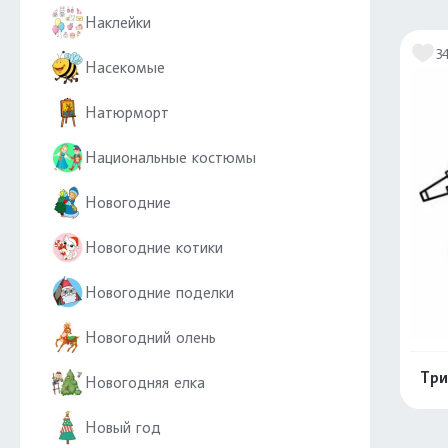
Наклейки
3
Насекомые
Натюрморт
Национальные костюмы
Новогодние
Новогодние котики
Новогодние поделки
Новогодний олень
Три
Новогодняя елка
Новый год