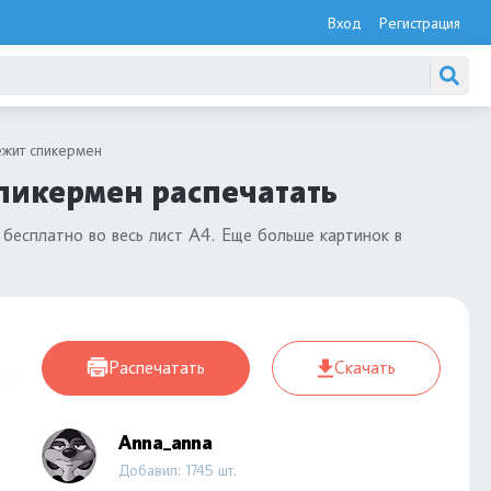
Вход
Регистрация
ежит спикермен
пикермен распечатать
бесплатно во весь лист А4. Еще больше картинок в
Распечатать
Скачать
Anna_anna
Добавил: 1745 шт.