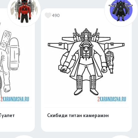
скачать
Распечатать и скачать
490
Туалет
Скибиди титан камерамэн