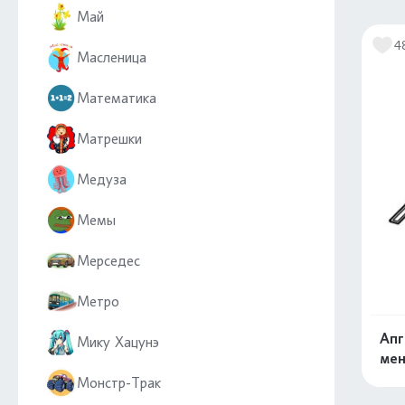
Май
4
Масленица
Математика
Матрешки
Медуза
Мемы
Мерседес
Метро
Апг
Мику Хацунэ
ме
Монстр-Трак