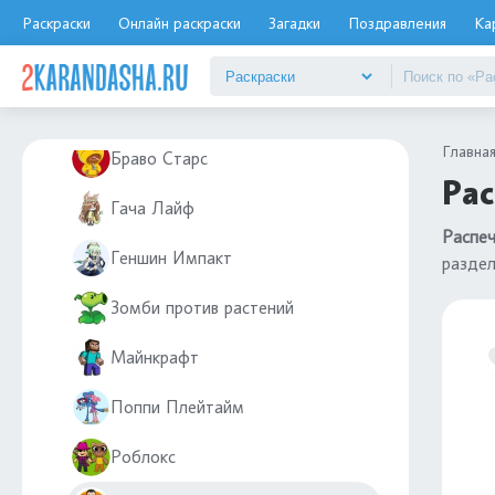
Mortal Kombat
Раскраски
Онлайн раскраски
Загадки
Поздравления
Ка
Амонг Ас
Аниматроники
Главна
Браво Старс
Рас
Гача Лайф
Распеч
Геншин Импакт
разде
Зомби против растений
Майнкрафт
Поппи Плейтайм
Роблокс