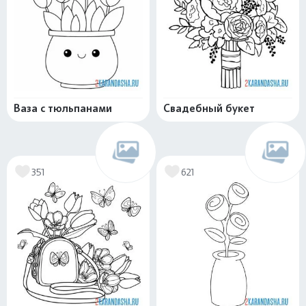
Ваза с тюльпанами
Свадебный букет
351
621