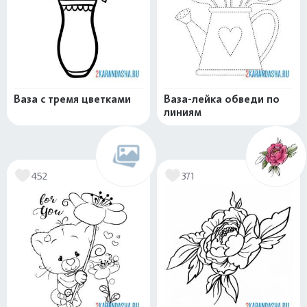
Ваза с тремя цветками
Ваза-лейка обведи по
линиям
452
371