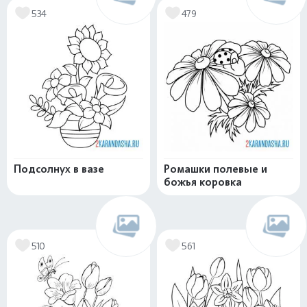
534
479
Подсолнух в вазе
Ромашки полевые и
божья коровка
510
561