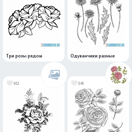
Три розы рядом
Одуванчики разные
612
541