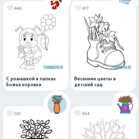
446
477
С ромашкой в лапках
Весенние цветы в
Божья коровка
детский сад
561
654