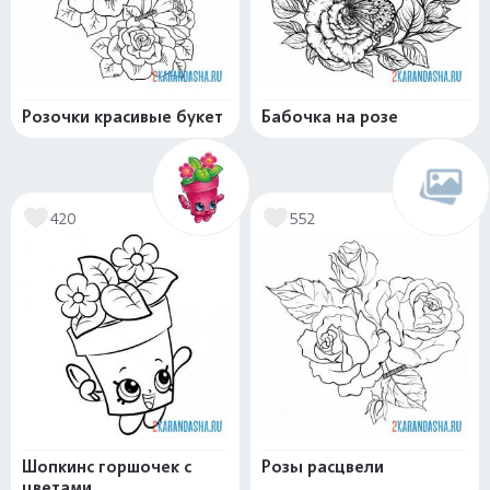
Розочки красивые букет
Бабочка на розе
420
552
Шопкинс горшочек с
Розы расцвели
цветами