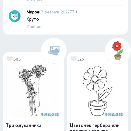
Мирон
07 февраля 2022
1
Круто
Ответить
585
326
Три одуванчика
Цветочек гербера или
ромшка в горшке