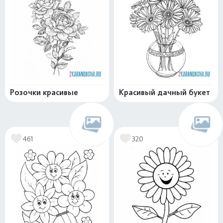
Розочки красивые
Красивый дачный букет
461
320