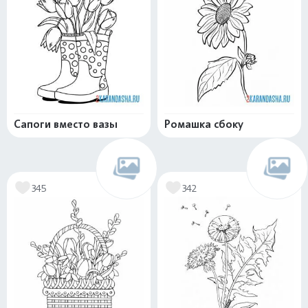
Сапоги вместо вазы
Ромашка сбоку
345
342