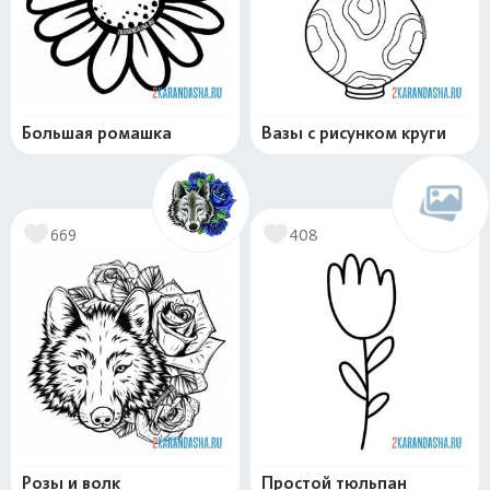
Большая ромашка
Вазы с рисунком круги
669
408
Розы и волк
Простой тюльпан