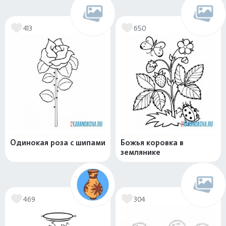
413
650
Одинокая роза с шипами
Божья коровка в
землянике
469
304