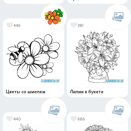
446
381
Цветы со шмелем
Лилии в букете
440
686