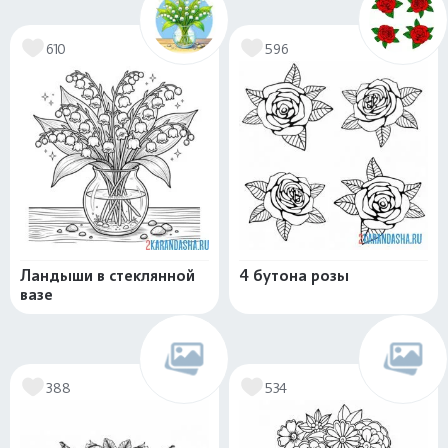
610
596
Ландыши в стеклянной
4 бутона розы
вазе
388
534