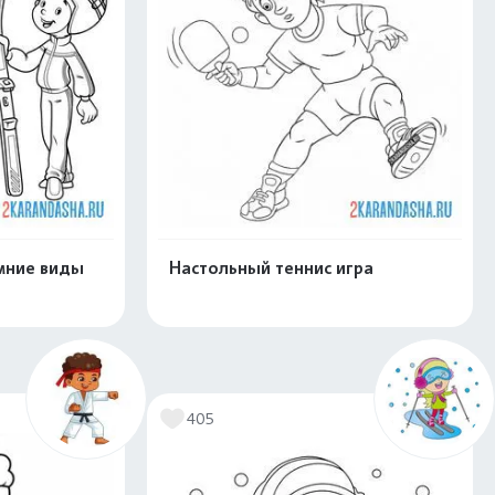
мние виды
Настольный теннис игра
скачать
Распечатать и скачать
405