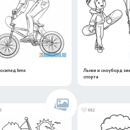
осипед bmx
Лыжи и сноуборд зи
спорта
Распечатать и скачать
Распечатать и 
6
682