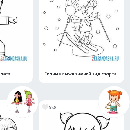
аратэ
Горные лыжи зимний вид спорта
скачать
Распечатать и скачать
588