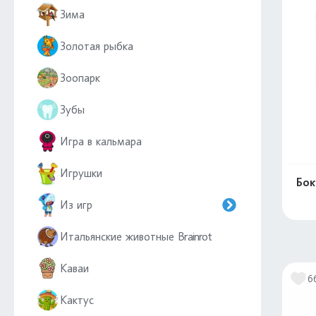
Зима
Золотая рыбка
Зоопарк
Зубы
Игра в кальмара
Игрушки
Бок
Из игр
Итальянские животные Brainrot
Каваи
6
Кактус