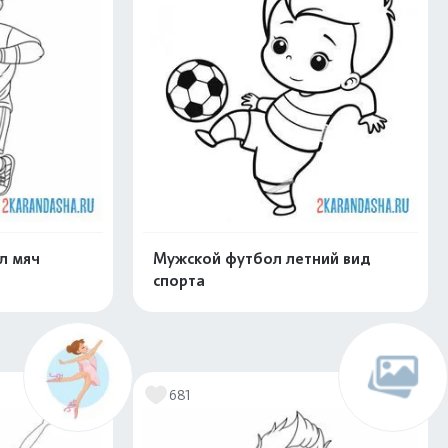
л мяч
Мужской футбол летний вид
спорта
скачать
Распечатать и скачать
681