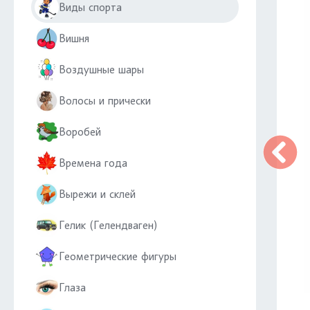
Виды спорта
Вишня
Воздушные шары
Волосы и прически
Воробей
Времена года
Вырежи и склей
Гелик (Гелендваген)
Геометрические фигуры
Глаза