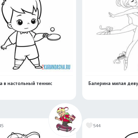
а в настольный теннис
Балерина милая дев
Распечатать и скачать
Распечатать и 
45
544