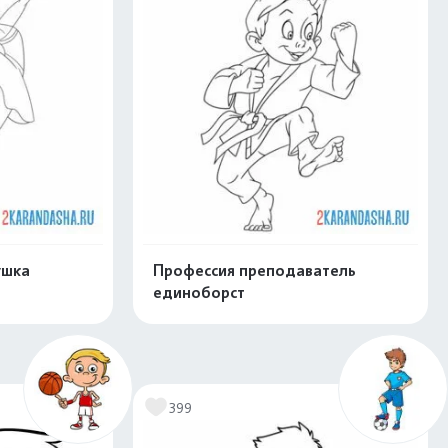
ушка
Профессия преподаватель
единоборст
скачать
Распечатать и скачать
399