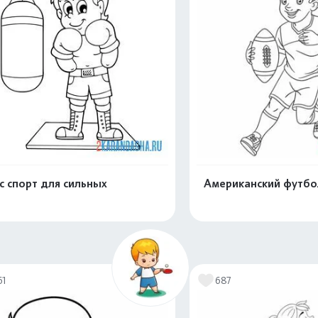
с спорт для сильных
Американский футбо
Распечатать и скачать
Распечатать и 
61
687