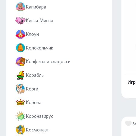
Капибара
Кисси Мисси
Клоун
Колокольчик
Конфеты и сладости
Корабль
Игр
Корги
Корона
Коронавирус
6
Космонавт