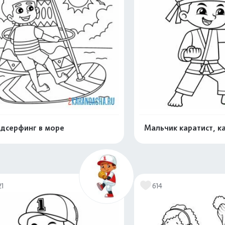
дсерфинг в море
Мальчик каратист, к
Распечатать и скачать
Распечатать и 
21
614