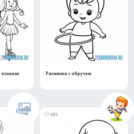
 коньках
Разминка с обручем
скачать
Распечатать и скачать
682