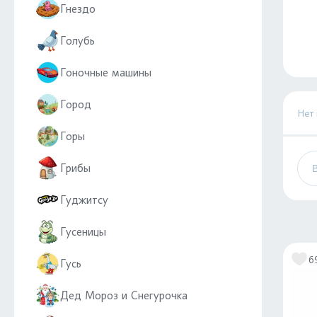
Гнездо
Голубь
Гоночные машины
Город
Нет
Горы
Грибы
Гуджитсу
Гусеницы
6
Гусь
Дед Мороз и Снегурочка