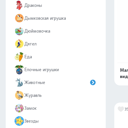
Драконы
Дымковская игрушка
Дюймовочка
Дятел
Еда
Елочные игрушки
Мал
вид
Животные
Журавль
Замок
3
Звезды