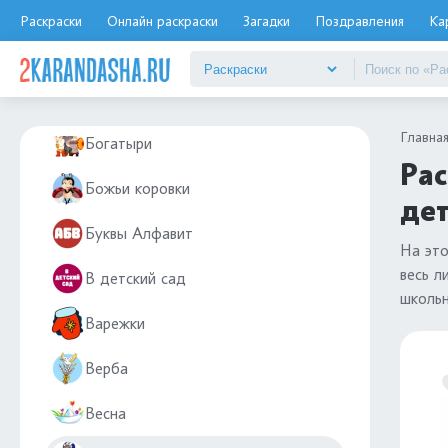
Береза
Раскраски
Онлайн раскраски
Загадки
Поздравления
Ка
Бетономешалка
БМВ (BMW)
Главна
Богатыри
Рас
Божьи коровки
дет
Буквы Алфавит
На это
весь л
В детский сад
школьн
Варежки
Верба
Весна