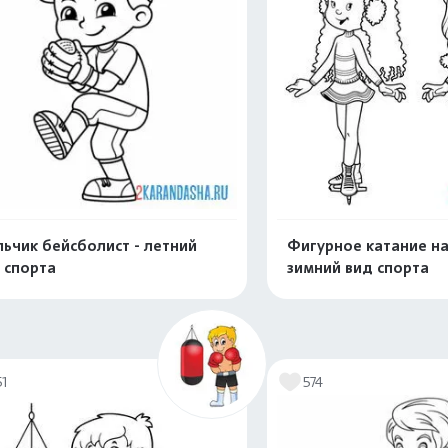
ьчик бейсболист - летний
Фигурное катание на
 спорта
зимний вид спорта
Распечатать и скачать
Распечатать и 
51
574