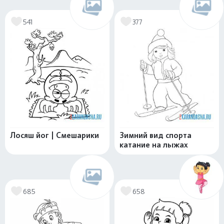
541
377
Лосяш йог | Смешарики
Зимний вид спорта
катание на лыжах
685
658