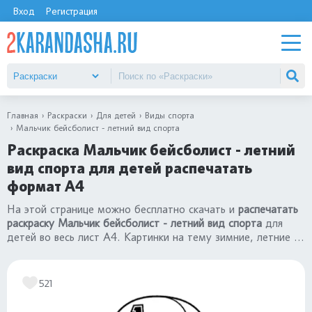
Вход
Регистрация
Главная
Раскраски
Для детей
Виды спорта
Мальчик бейсболист - летний вид спорта
Раскраска Мальчик бейсболист - летний
вид спорта для детей распечатать
формат А4
На этой странице можно бесплатно скачать и
распечатать
раскраску Мальчик бейсболист - летний вид спорта
для
детей во весь лист А4. Картинки на тему зимние, летние и
олимпийские
«виды спорта»
для малышей 3, 4 года и
дошкольников 5, 6 лет, школьников 7, 8, лет. Все
иллюстрации подходят и для девочек, и для мальчиков.
521