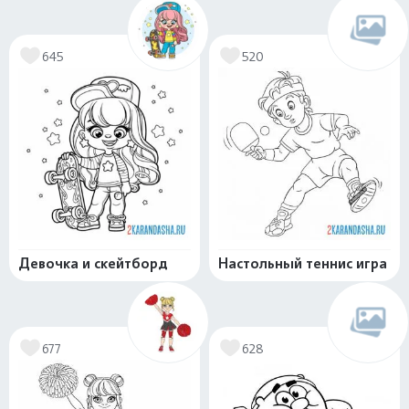
645
520
Девочка и скейтборд
Настольный теннис игра
677
628