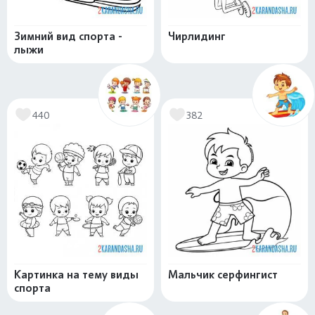
Зимний вид спорта -
Чирлидинг
лыжи
440
382
Картинка на тему виды
Мальчик серфингист
спорта