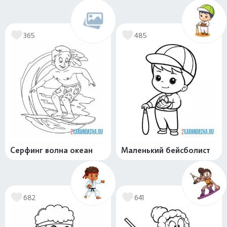
365
485
Серфинг волна океан
Маленький бейсболист
682
641