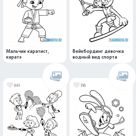
Мальчик каратист,
Вейкбординг девочка
каратэ
водный вид спорта
661
316