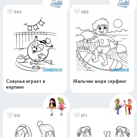
644
486
Совунья играет в
Мальчик море серфинг
керлинг
614
671