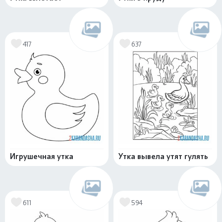
417
637
Игрушечная утка
Утка вывела утят гулять
611
594