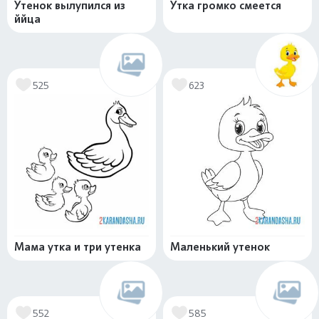
Утенок вылупился из
Утка громко смеется
ййца
525
623
Мама утка и три утенка
Маленький утенок
552
585