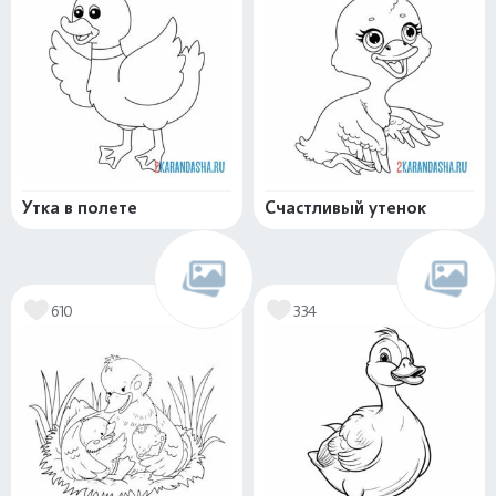
Утка в полете
Счастливый утенок
610
334