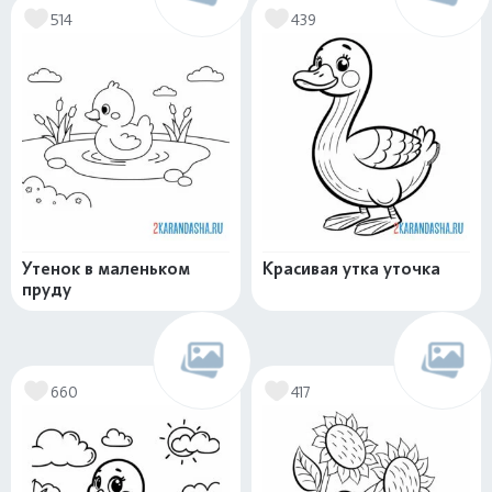
514
439
Утенок в маленьком
Красивая утка уточка
пруду
660
417