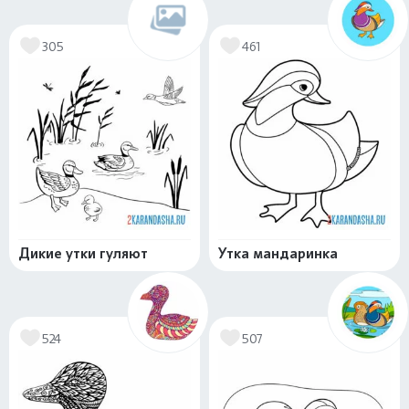
305
461
Дикие утки гуляют
Утка мандаринка
524
507