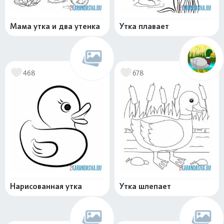
Мама утка и два утенка
Утка плавает
468
678
Нарисованная утка
Утка шлепает