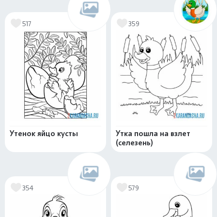
517
359
Утенок яйцо кусты
Утка пошла на взлет
(селезень)
354
579