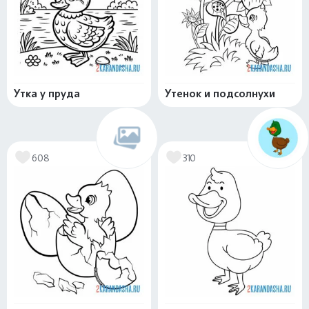
Утка у пруда
Утенок и подсолнухи
608
310