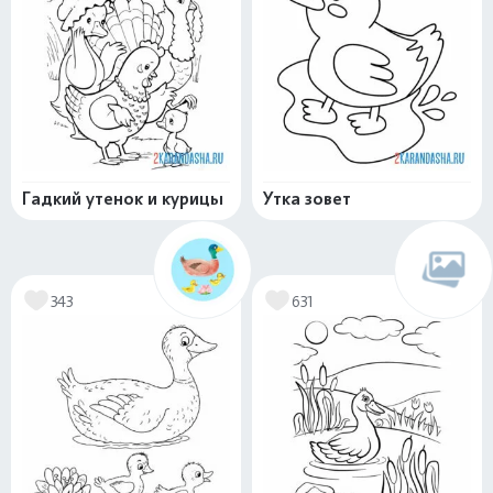
Гадкий утенок и курицы
Утка зовет
343
631