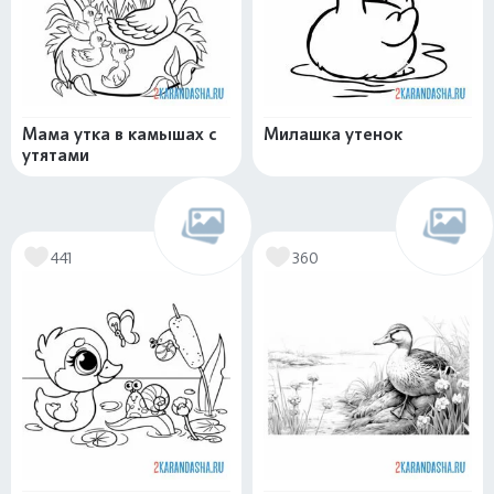
Мама утка в камышах с
Милашка утенок
утятами
441
360