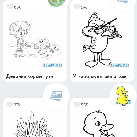
650
547
Девочка кормит утят
Утка из мультика играет
376
555