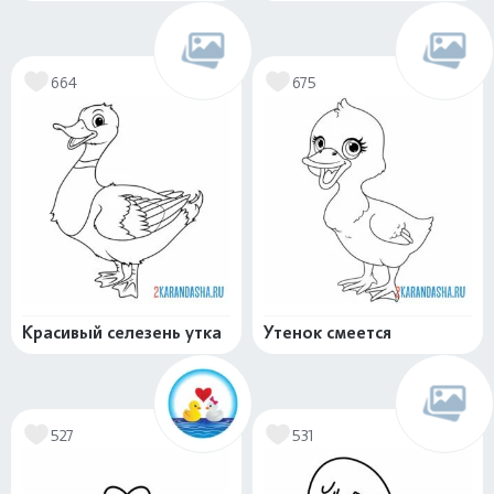
664
675
Красивый селезень утка
Утенок смеется
527
531