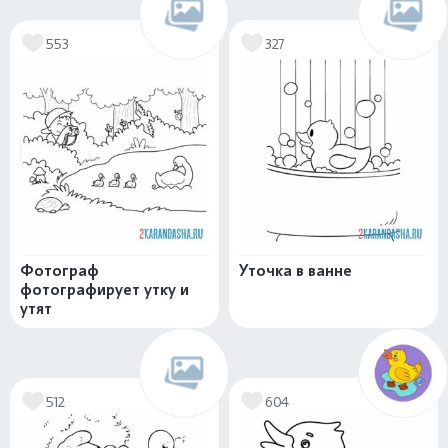
553
327
Фотограф
Уточка в ванне
фотографирует утку и
утят
512
604