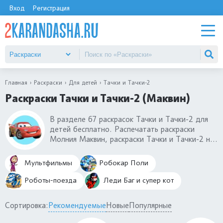
Вход
Регистрация
Главная
Раскраски
Для детей
Тачки и Тачки-2
Раскраски Тачки и Тачки-2 (Маквин)
В разделе 67 раскрасок Тачки и Тачки-2 для
детей бесплатно. Распечатать раскраски
Молния Маквин, раскраски Тачки и Тачки-2 на
А4. Раскраски Молния Маквин - главного
персонажа мультфильма Тачки, Тачки-2 и
Мультфильмы
Робокар Поли
Тачки-3 обожают мальчики. Мы собрали и
други героев мультика Тачки и Тачки-2 на
Роботы-поезда
Леди Баг и супер кот
раскрасках: Салли Каррера, Джефф Горвет,
Луиджи, Мак и другие.
Сортировка:
Рекомендуемые
Новые
Популярные