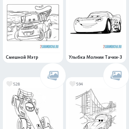
Смешной Мэтр
Улыбка Молнии Тачки-3
528
594