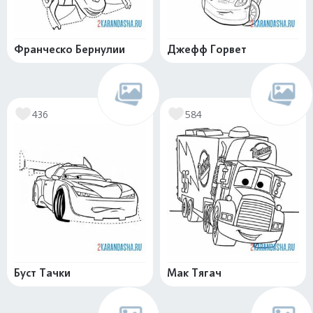
Франческо Бернулии
Джефф Горвет
436
584
Буст Тачки
Мак Тягач