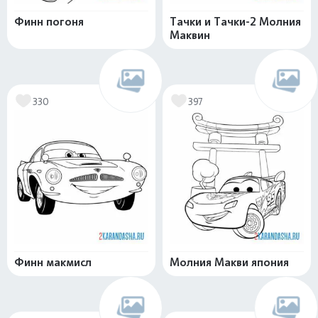
Финн погоня
Тачки и Тачки-2 Молния
Маквин
330
397
Финн макмисл
Молния Макви япония