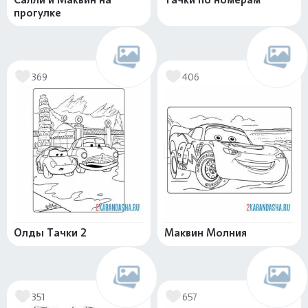
прогулке
369
406
Олды Тачки 2
Маквин Молния
351
657