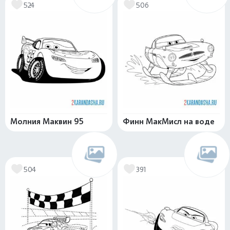
524
506
Молния Маквин 95
Финн МакМисл на воде
504
391