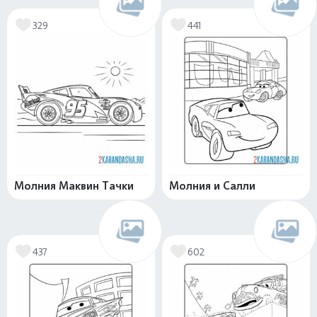
329
441
Молния Маквин Тачки
Молния и Салли
437
602