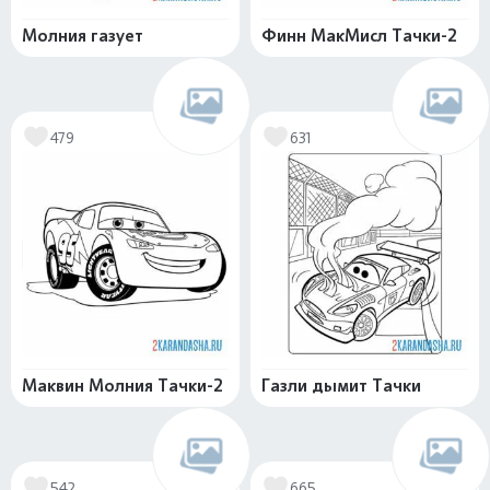
Молния газует
Финн МакМисл Тачки-2
479
631
Маквин Молния Тачки-2
Газли дымит Тачки
542
665