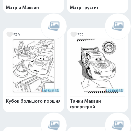
Мэтр и Маквин
Мэтр грустит
579
322
Кубок большого поршня
Тачки Маквин
супергерой