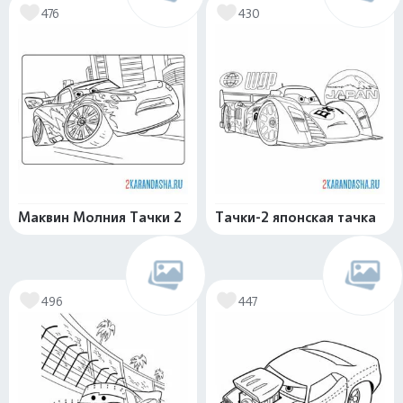
476
430
Маквин Молния Тачки 2
Тачки-2 японская тачка
496
447