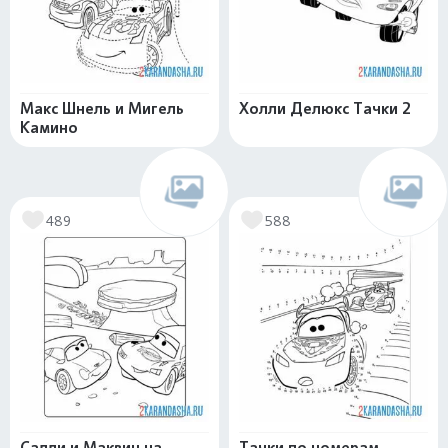
Макс Шнель и Мигель
Холли Делюкс Тачки 2
Камино
489
588
Салли и Маквин на
Тачки по номерам