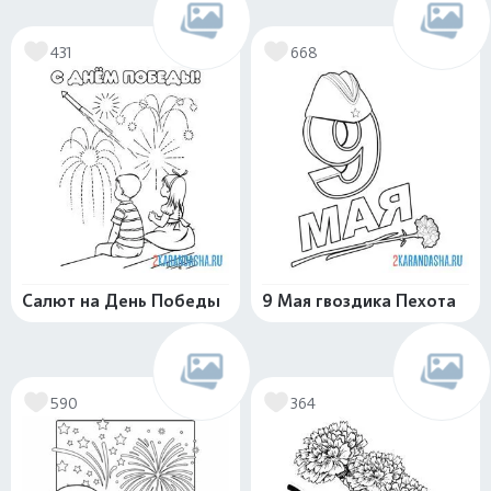
431
668
Салют на День Победы
9 Мая гвоздика Пехота
590
364