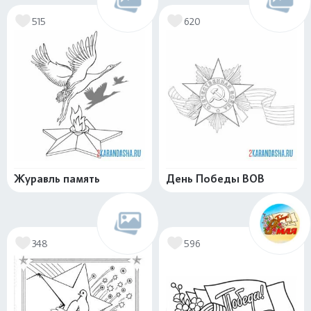
515
620
Журавль память
День Победы ВОВ
348
596