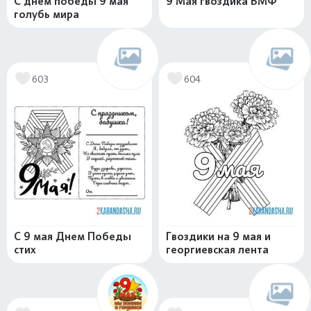
С днем победы 9 мая
9 Мая гвоздика ВМФ
голубь мира
603
604
С 9 мая Днем Победы
Гвоздики на 9 мая и
стих
георгиевская лента