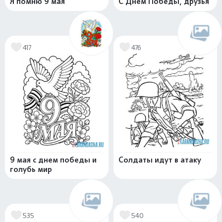
Я помню 9 мая
С Днем Победы, друзья
417
476
9 мая с днем победы и
Солдаты идут в атаку
голубь мир
535
540