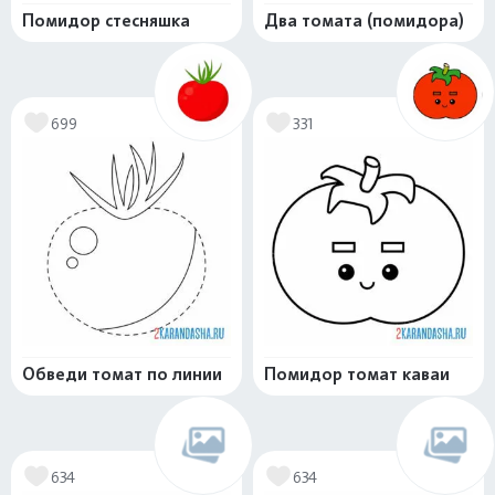
Помидор стесняшка
Два томата (помидора)
699
331
Обведи томат по линии
Помидор томат каваи
634
634