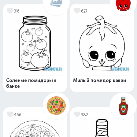
316
627
Соленые помидоры в
Милый помидор каваи
банке
466
382