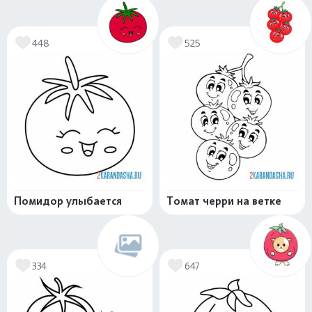
448
525
Помидор улыбается
Томат черри на ветке
334
647