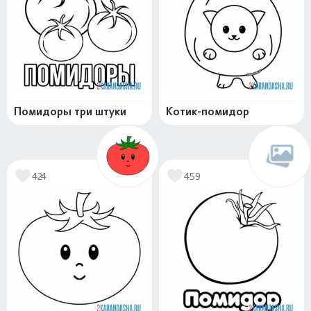
Помидоры три штуки
Котик-помидор
424
459