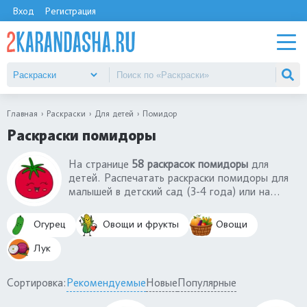
Вход
Регистрация
Главная
Раскраски
Для детей
Помидор
Раскраски помидоры
На странице
58 раскрасок помидоры
для
детей. Распечатать раскраски помидоры для
малышей в детский сад (3-4 года) или на
подготовительные занятия в школе (5-6 лет).
Раскраски с помидорами помогают ребенку
Огурец
Овощи и фрукты
Овощи
лучше изучить этот овощ.При раскрашивании
помидора возьмите не только красный
Лук
карандаш, но и желтый. Познавательные
раскраски помидоры.
Сортировка:
Рекомендуемые
Новые
Популярные