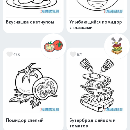
Вкусняшка с кетчупом
Улыбающийся помидор
с глазками
478
671
Помидор спелый
Бутерброд с яйцом и
томатов