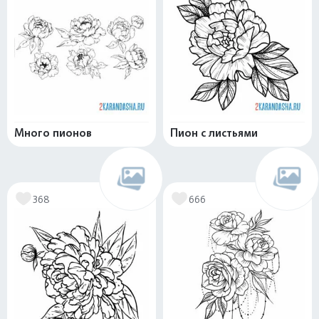
Много пионов
Пион с листьями
368
666