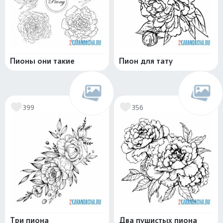
Пионы они такие
Пион для тату
399
356
Три пиона
Два пушистых пиона