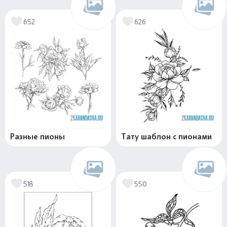
652
626
Разные пионы
Тату шаблон с пионами
518
550