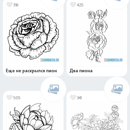
316
425
Еще не раскрылся пион
Два пиона
505
341