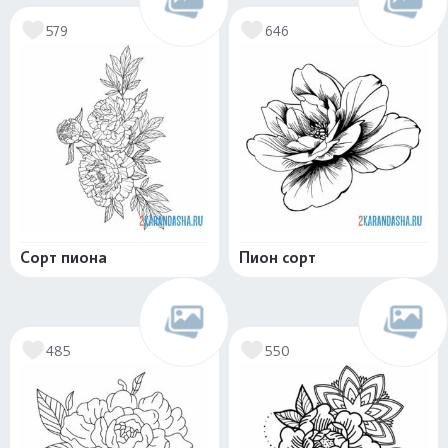
579
646
Сорт пиона
Пион сорт
485
550