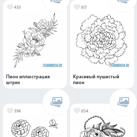
433
617
Пион иллюстрация
Красивый пушистый
штрих
пион
394
654