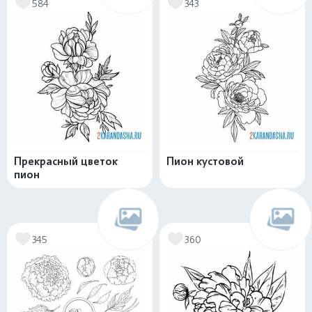
584
343
Прекрасный цветок
Пион кустовой
пион
345
360