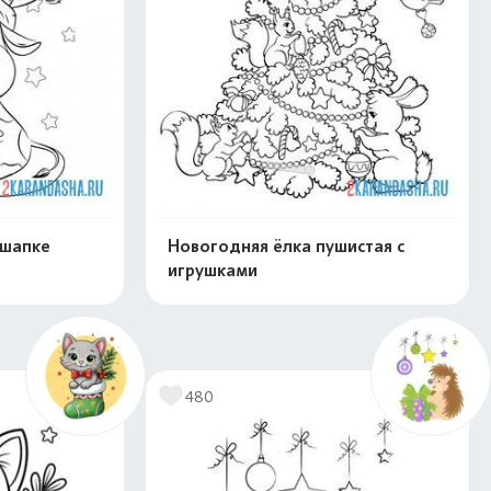
 шапке
Новогодняя ёлка пушистая с
игрушками
скачать
Распечатать и скачать
480