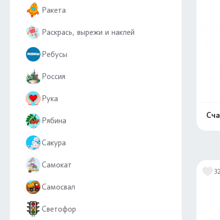
Ракета
Раскрась, вырежи и наклей
Ребусы
Россия
Рука
Сча
Рябина
Сакура
Самокат
3
Самосвал
Светофор