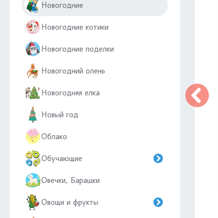
Новогодние
Новогодние котики
Новогодние поделки
Новогодний олень
Новогодняя елка
Новый год
Облако
Обучающие
Овечки, Барашки
Овощи и фрукты