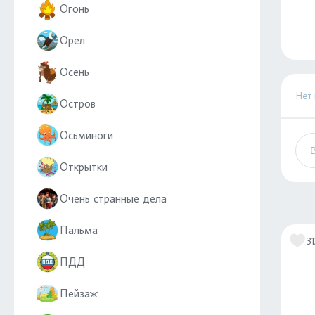
Огонь
Орел
Осень
Нет
Остров
Осьминоги
Открытки
Очень странные дела
Пальма
31
ПДД
Пейзаж