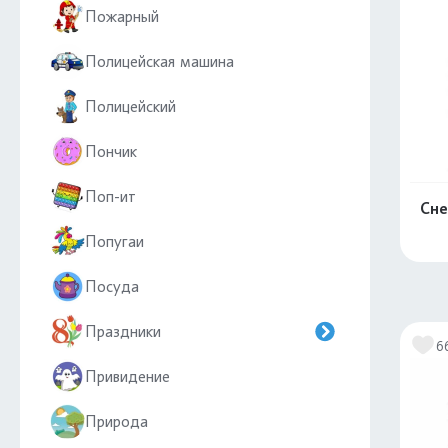
Пожарный
Полицейская машина
Полицейский
Пончик
Поп-ит
Сне
Попугаи
Посуда
Праздники
6
Привидение
Природа