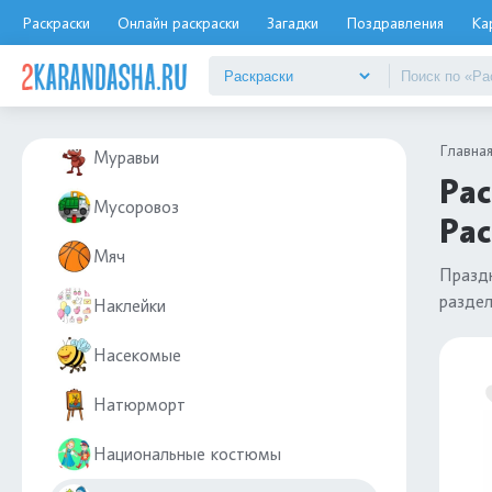
Москва
Раскраски
Онлайн раскраски
Загадки
Поздравления
Ка
Мотоциклы
Мультфильмы
Главна
Муравьи
Рас
Мусоровоз
Рас
Мяч
Праздн
разде
Наклейки
Насекомые
Натюрморт
Национальные костюмы