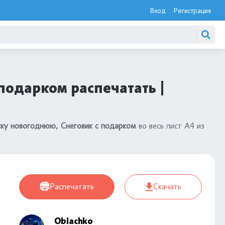
Вход
Регистрация
подарком распечатать |
ску новогоднюю, Снеговик с подарком
во весь лист А4 из
Распечатать
Скачать
Oblachko