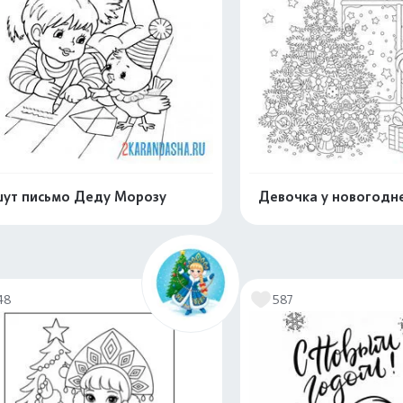
ут письмо Деду Морозу
Девочка у новогодн
Распечатать и скачать
Распечатать и 
48
587