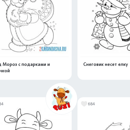
 Мороз с подарками и
Снеговик несет елку
чкой
Распечатать и скачать
Распечатать и 
84
684