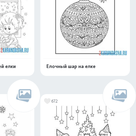
ей елки
Елочный шар на елке
скачать
Распечатать и скачать
672