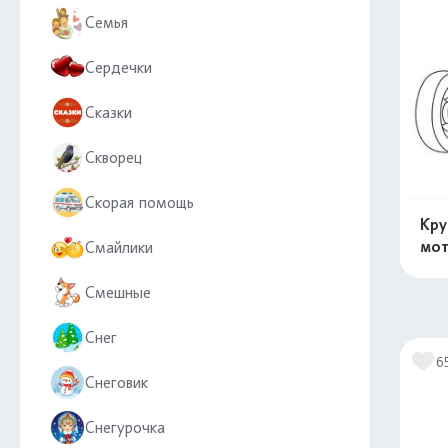
Семья
Сердечки
Сказки
Скворец
Скорая помощь
Кру
мот
Смайлики
Смешные
Снег
6
Снеговик
Снегурочка