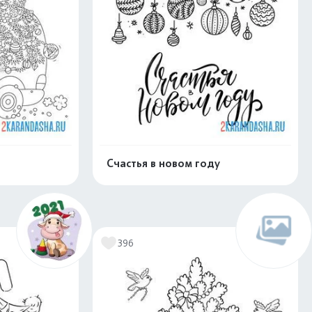
Счастья в новом году
скачать
Распечатать и скачать
396