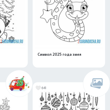
Символ 2025 года змея
скачать
Распечатать и скачать
641