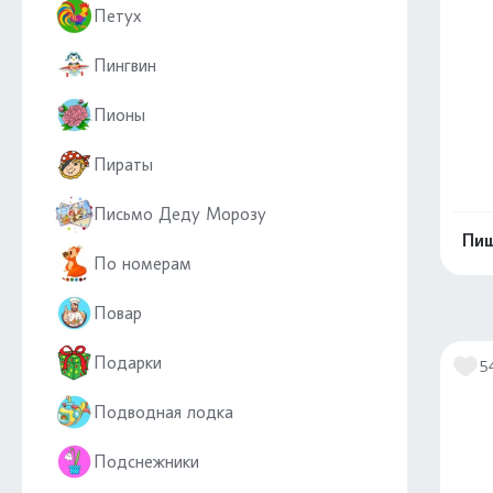
Петух
Пингвин
Пионы
Пираты
Письмо Деду Морозу
Пиш
По номерам
Повар
Подарки
5
Подводная лодка
Подснежники