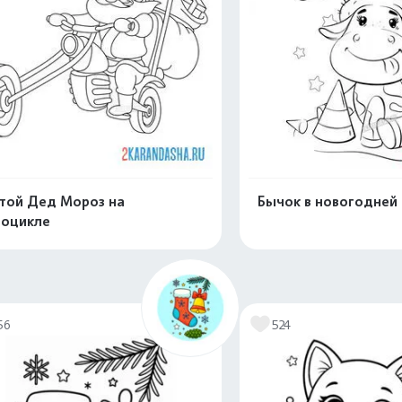
той Дед Мороз на
Бычок в новогодней
оцикле
Распечатать и скачать
Распечатать и 
56
524