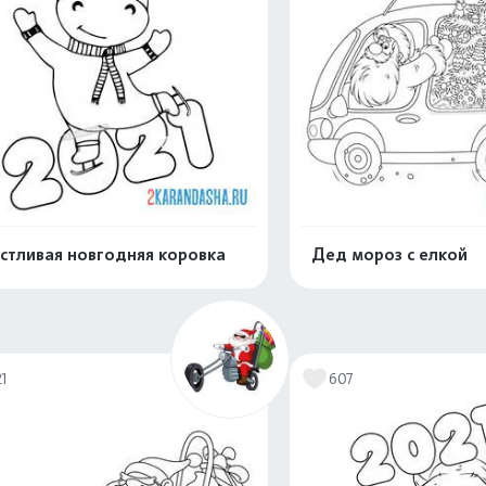
стливая новгодняя коровка
Дед мороз с елкой
Распечатать и скачать
Распечатать и 
21
607