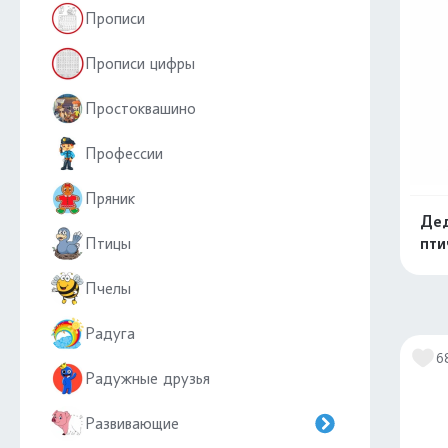
Прописи
Прописи цифры
Простоквашино
Профессии
Пряник
Дед
Птицы
пти
Пчелы
Радуга
6
Радужные друзья
Развивающие