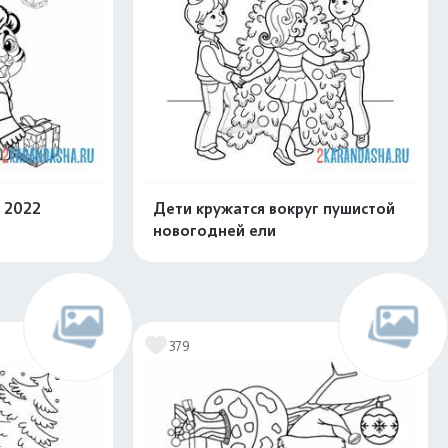
 2022
Дети кружатся вокруг пушистой
новогодней ели
скачать
Распечатать и скачать
379