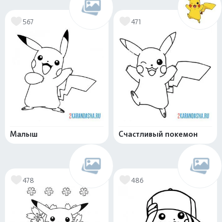
567
471
Малыш
Счастливый покемон
478
486