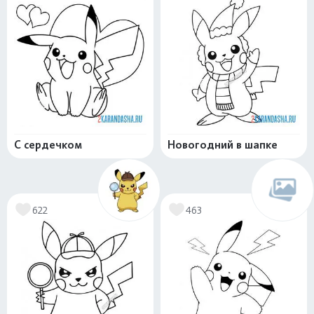
С сердечком
Новогодний в шапке
622
463