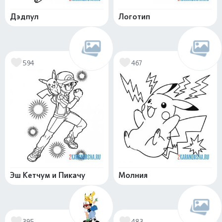
Дэдпул
Логотип
594
467
Эш Кетчум и Пикачу
Молния
395
483