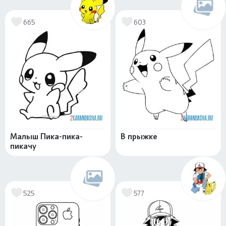
665
603
Малыш Пика-пика-
В прыжке
пикачу
525
577