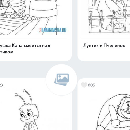
ушка Капа смеется над
Лунтик и Пчеленок
тиком
Распечатать и скачать
Распечатать и 
23
605