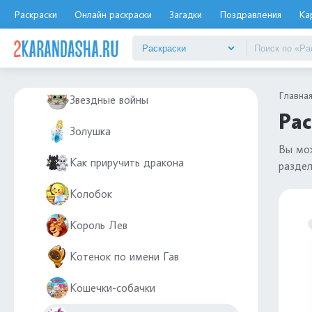
Герои в масках
Раскраски
Онлайн раскраски
Загадки
Поздравления
Ка
Гравити Фолз
Губка Боб
Главна
Звездные войны
Рас
Золушка
Вы мо
Как приручить дракона
разде
Колобок
Король Лев
Котенок по имени Гав
Кошечки-собачки