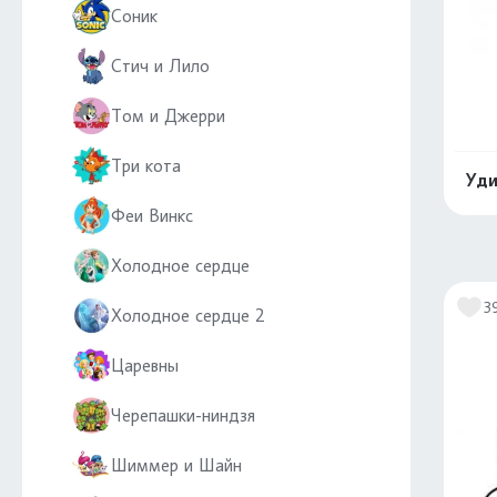
Соник
Стич и Лило
Том и Джерри
Три кота
Уди
Феи Винкс
Холодное сердце
3
Холодное сердце 2
Царевны
Черепашки-ниндзя
Шиммер и Шайн