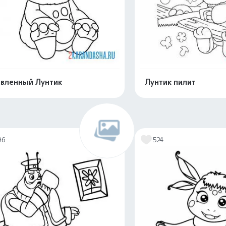
вленный Лунтик
Лунтик пилит
Распечатать и скачать
Распечатать и 
96
524