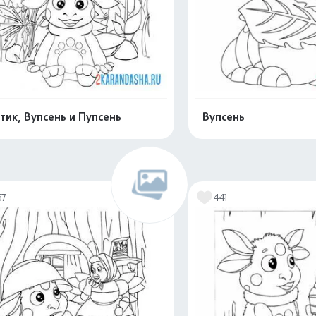
тик, Вупсень и Пупсень
Вупсень
Распечатать и скачать
Распечатать и 
67
441