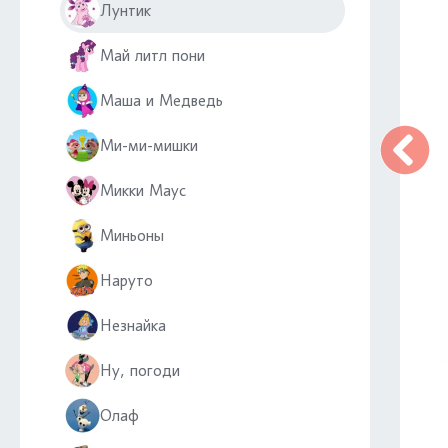
Лунтик
Май литл пони
Маша и Медведь
Ми-ми-мишки
Микки Маус
Миньоны
Наруто
Незнайка
Ну, погоди
Олаф