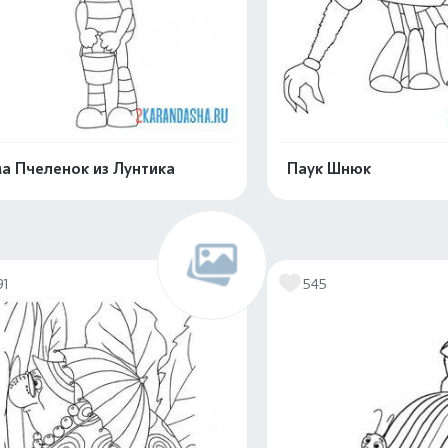
а Пчеленок из Лунтика
Паук Шнюк
Распечатать и скачать
Распечатать и 
91
545