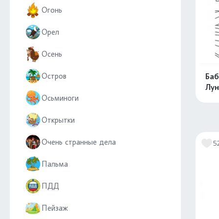
Огонь
Орел
Осень
Остров
Баб
Лун
Осьминоги
Открытки
Очень странные дела
5
Пальма
ПДД
Пейзаж