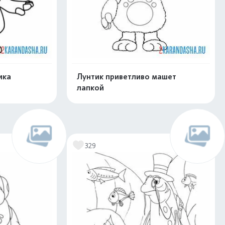
ика
Лунтик приветливо машет
лапкой
скачать
Распечатать и скачать
329