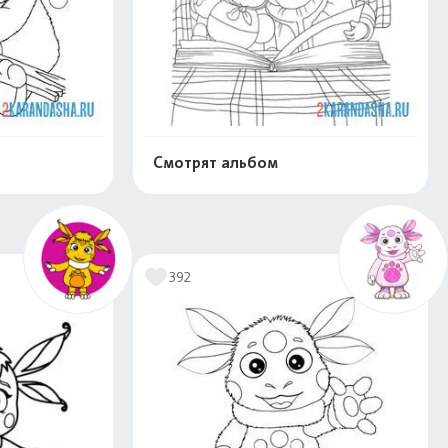
Смотрят альбом
скачать
Распечатать и скачать
392