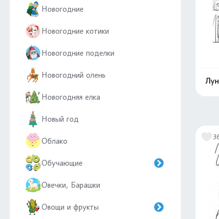
Новогодние
Новогодние котики
Новогодние поделки
Новогодний олень
Лун
Новогодняя елка
Новый год
3
Облако
Обучающие
Овечки, Барашки
Овощи и фрукты