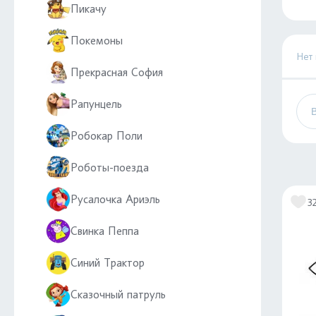
Пикачу
Покемоны
Нет
Прекрасная София
Рапунцель
Робокар Поли
Роботы-поезда
Русалочка Ариэль
3
Свинка Пеппа
Синий Трактор
Сказочный патруль