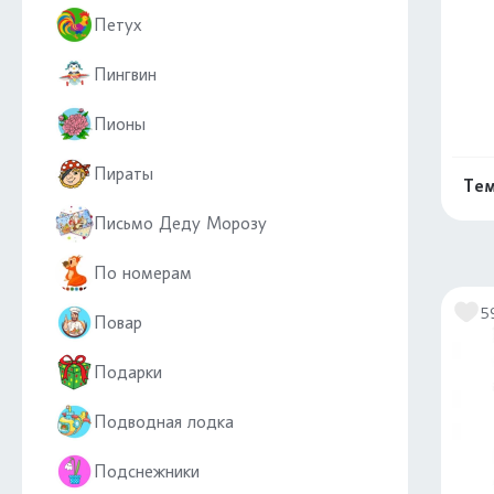
Петух
Пингвин
Пионы
Пираты
Тем
Письмо Деду Морозу
По номерам
5
Повар
Подарки
Подводная лодка
Подснежники