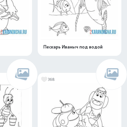
Пескарь Иваныч под водой
скачать
Распечатать и скачать
368