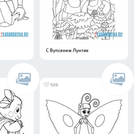
С Вупсенем Лунтик
скачать
Распечатать и скачать
509