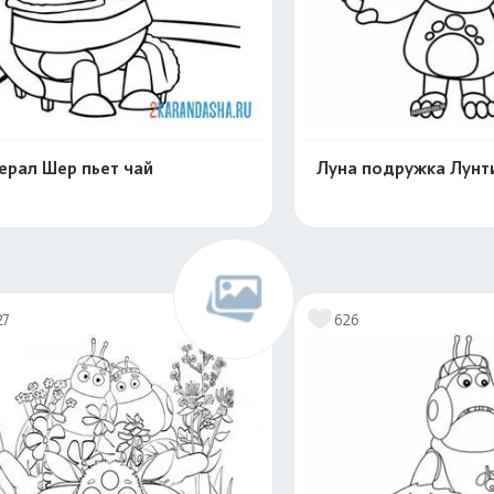
ерал Шер пьет чай
Луна подружка Лунт
Распечатать и скачать
Распечатать и 
27
626