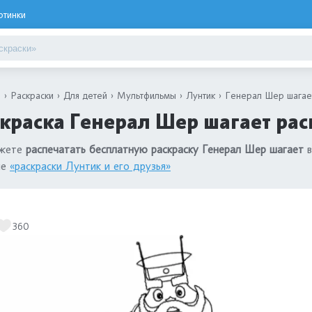
ртинки
я
Раскраски
Для детей
Мультфильмы
Лунтик
Генерал Шер шагае
краска Генерал Шер шагает рас
жете
распечатать бесплатную раскраску Генерал Шер шагает
в
ле
«раскраски Лунтик и его друзья»
360