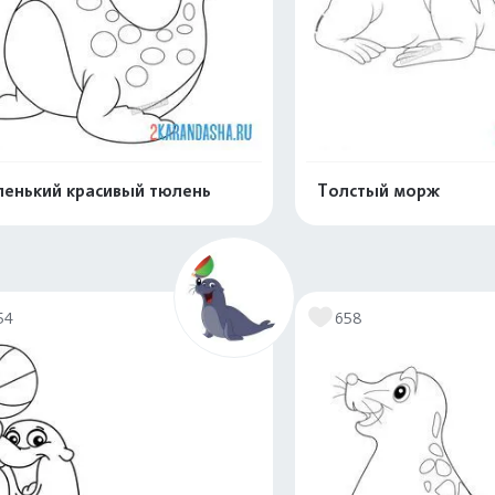
енький красивый тюлень
Толстый морж
Распечатать и скачать
Распечатать и 
54
658