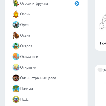
Овощи и фрукты
Огонь
Орел
Осень
Тюл
Остров
Осьминоги
Открытки
3
Очень странные дела
Пальма
ПДД