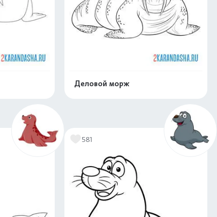
Деловой морж
скачать
Распечатать и скачать
581