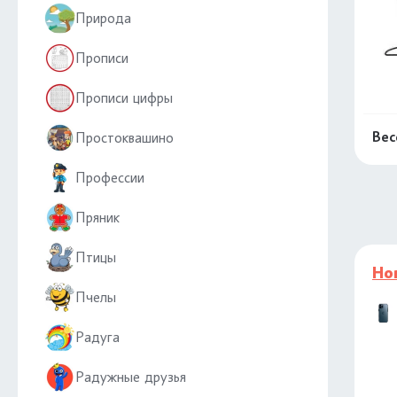
Природа
Прописи
Прописи цифры
Вес
Простоквашино
Профессии
Пряник
Птицы
Но
Пчелы
Радуга
Радужные друзья