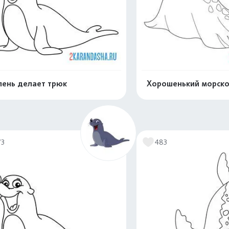
ень делает трюк
Хорошенький морско
Распечатать и скачать
Распечатать и 
73
483