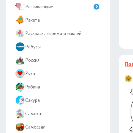
Развивающие
Ракета
Раскрась, вырежи и наклей
Ребусы
Россия
По
Рука
Рябина
Сакура
Самокат
Самосвал