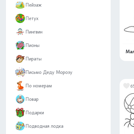
Пейзаж
Петух
Пингвин
Пионы
Мал
Пираты
Письмо Деду Морозу
По номерам
6
Повар
Подарки
Подводная лодка