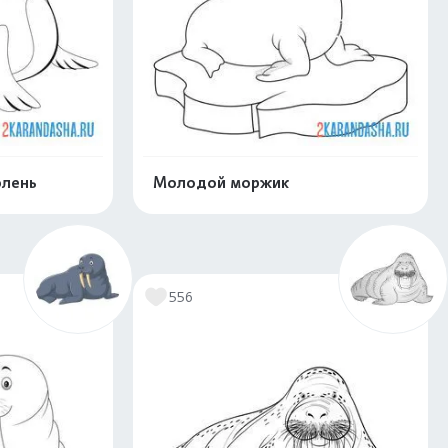
юлень
Молодой моржик
скачать
Распечатать и скачать
556