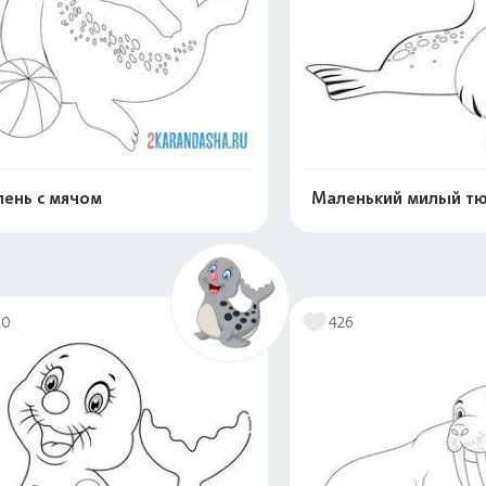
ень с мячом
Маленький милый т
Распечатать и скачать
Распечатать и 
70
426