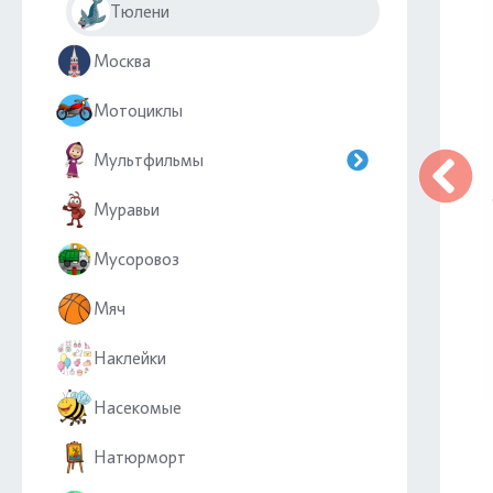
Тюлени
Москва
Мотоциклы
Мультфильмы
Муравьи
Мусоровоз
Мяч
Наклейки
Насекомые
Натюрморт