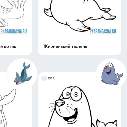
й котик
Жирненький тюлень
скачать
Распечатать и скачать
555