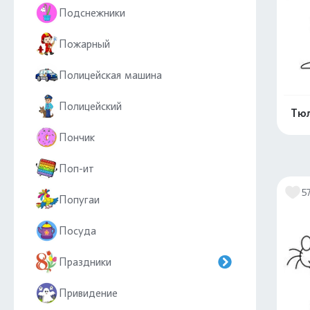
Подснежники
Пожарный
Полицейская машина
Полицейский
Тюл
Пончик
Поп-ит
5
Попугаи
Посуда
Праздники
Привидение