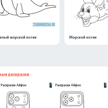
елый морской котик
Морской котик
Распечатать и скачать
Распечатать и 
вые раскраски
Раскраски Айфон
Раскраски Айфон