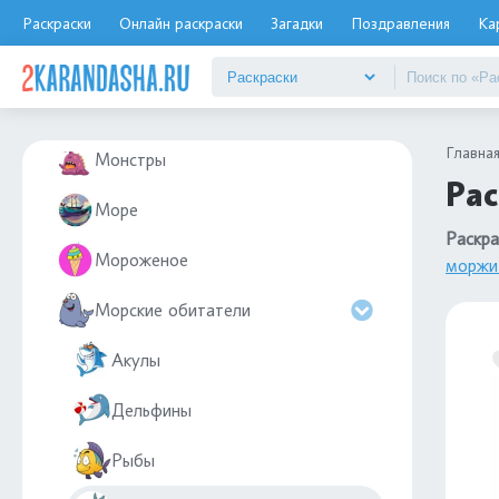
Метро
Раскраски
Онлайн раскраски
Загадки
Поздравления
Ка
Мику Хацунэ
Монстр-Трак
Главна
Монстры
Рас
Море
Раскра
Мороженое
моржи
Морские обитатели
Акулы
Дельфины
Рыбы